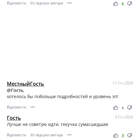
Відповісти
Усі відгуки автора
•••
thumb_up
thumb_down
6
МестныйГость
11 Січ 2020
@Гость
,
хотелось бы побольше подробностей и уровень зп!
Відповісти
•••
thumb_up
thumb_down
0
Гость
3 Січ 2020
Лучше не советую идти, текучка сумасшедшая
Відповісти
Усі відгуки автора
•••
thumb_up
thumb_down
3