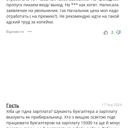
пропуск пикаем вход/ выход. На *** как хотят. Написала
заявление на увольнение, так Начальник цеха мол надо
отработать ( на премию?). Не рекомендую идти на такой
адский труд за копейки.
Відповісти
•••
thumb_up
thumb_down
2
Гость
17 Чер 2024
Хіба це гідна зарплата? Шукають бухгалтера а зарплату
вказують як прибиральниці. Хто з вищою освітою піде
працювати бухгалтером на зарплату 15000 та ще й мінус