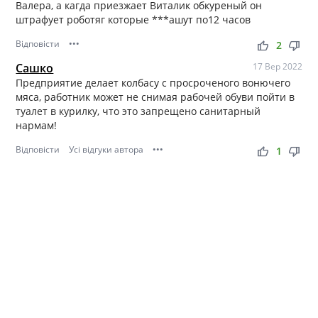
Валера, а кагда приезжает Виталик обкуреный он
штрафует роботяг которые ***ашут по12 часов
Відповісти
•••
thumb_up
thumb_down
2
Сашко
17 Вер 2022
Предприятие делает колбасу с просроченого вонючего
мяса, работник может не снимая рабочей обуви пойти в
туалет в курилку, что это запрещено санитарный
нармам!
Відповісти
Усі відгуки автора
•••
thumb_up
thumb_down
1