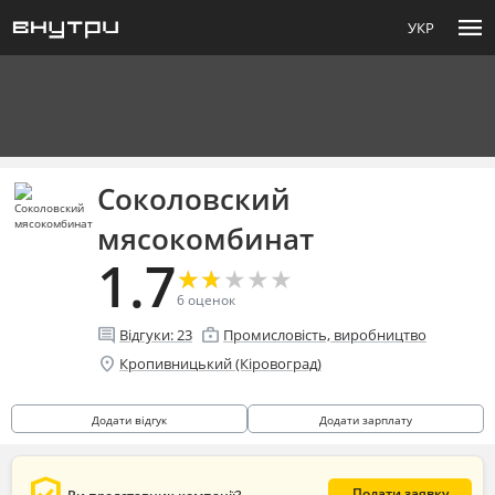
menu
УКР
Соколовский
мясокомбинат
1.7
★
★
★
★
★
★
★
★
★
★
6
оценок
comment
enterprise
Відгуки:
23
Промисловість, виробництво
location_on
Кропивницький (Кіровоград)
Додати відгук
Додати зарплату
Подати заявку