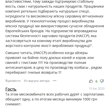
властивостями, тому завжди підтримуємо стабільну
якість, смак і натуральність наших продуктів. Працівники
компанії ретельно підбирають натуральні спеції,
інгредієнти та високоякісну м’ясну сировину вітчизняних
виробників. У технологічному процесі виробництва
м‘ясної продукції ми використовуємо сучасне обладнення
Европейських брендів. На підприємстві впроваджена
система безпечності харчових продуктів (НАССР), яка
застосовується на кожному етапі виробництва для
жорсткого контролю якості виробляємої продукції”.
Смешно читать, (НАССР)-особенно когда айзеры
привозят на бойню полу дохлых коней и коров, или
свиней с глистами !!!!! На производстве полная
антисанитария, в цеху по производству колбасы , рядом
перебирают гнилые возвраты !!!
Відповісти
Усі відгуки автора
•••
thumb_up
thumb_down
6
Гость
10 Кві 2020
Та этом мясокомбинате всех рабочих дурят с зарплатами,
обещают одну, а по итогам месяца минимум 1000 грн
снимают.