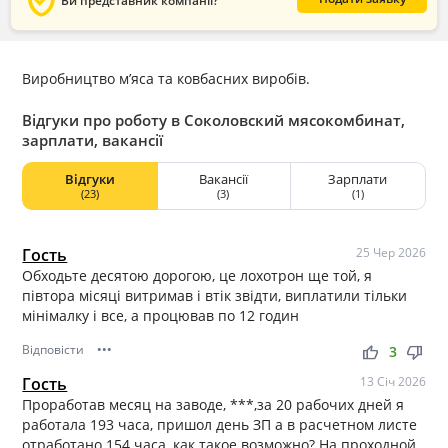
verified_user
Ви представник компанії?
Виробництво м’яса та ковбасних виробів.
Відгуки про роботу в Соколовский мясокомбинат,
зарплати, вакансії
Відгуки
Вакансії
Зарплати
(23)
(3)
(1)
Гость
25 Чер 2026
Обходьте десятою дорогою, це лохотрон ще той, я
півтора місяці витримав і втік звідти, виплатили тільки
мінімалку і все, а процював по 12 годин
Відповісти
•••
thumb_up
thumb_down
3
Гость
13 Січ 2026
Проработав месяц на заводе, ***,за 20 рабочих дней я
работала 193 часа, пришол день ЗП а в расчетном листе
отработано 154 часа, как такое возможно? На проходной