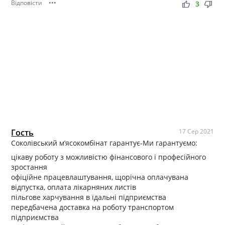
Відповісти
•••
thumb_up
thumb_down
3
Гость
17 Сер 2021
Соколівський м’ясокомбінат гарантує-Ми гарантуємо:
цікаву роботу з можливістю фінансового і професійного
зростання
офіційне працевлаштування, щорічна оплачувана
відпустка, оплата лікарняних листів
пільгове харчування в їдальні підприємства
передбачена доставка на роботу транспортом
підприємства