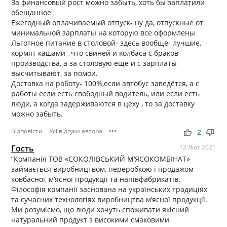
За финансовый рост можно забыть, хоть бы заплатили
обещанное
Ежегодный оплачиваемый отпуск- ну да, отпускные от
минимальной зарплаты на которую все оформлены
Льготное питание в столовой- здесь вообще- лучшие,
кормят кашами , что свиней и колбаса с браков
производства, а за столовую ещё и с зарплаты
высчитывают, за помои.
Доставка на работу- 100%,если автобус заведётся, а с
работы если есть свободный водитель, или если есть
люди, а когда задерживаются в цеху , то за доставку
можно забыть.
Відповісти
Усі відгуки автора
•••
thumb_up
thumb_down
2
Гость
12 Лют 2021
“Компанія ТОВ «СОКОЛІВСЬКИЙ М’ЯСОКОМБІНАТ»
займається виробництвом, переробкою і продажом
ковбасної, м’ясної продукції та напівфабрикатів.
Філософія компанії заснована на українських традиціях
та сучасних технологіях виробництва м‘ясної продукції.
Ми розуміємо, що люди хочуть споживати якісний
натуральний продукт з високими смаковими