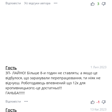
Відповісти
Усі відгуки автора
•••
thumb_up
thumb_down
3
Гость
1 Лип 2023
ЗП- ЛАЙНО! Більше 8-и годин не ставлять; а якщо це
відбулося, що зарахували перепрацювання, ти ніяк не
відчуєш. Роботодавець впевнений що 12к для
кропивницького;-це достатньо!!!
ГАНЬБА!!!!!!
Відповісти
•••
thumb_up
thumb_down
-1
Гость
13 Кві 2023