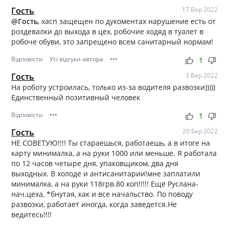
Гость
17 Вер 2022
@Гость
, хасп защещен по дукоментах нарушение есть от
роздевалки до выхода в цех, робочие ходяд в туалет в
робоче обуви, это запрещено всем санитарный нормам!
Відповісти
Усі відгуки автора
•••
thumb_up
thumb_down
1
Гость
3 Вер 2022
На роботу устроилась, только из-за водителя развозки)))))
Единственный позитивный человек
Відповісти
•••
thumb_up
thumb_down
1
Гость
20 Бер 2022
НЕ СОВЕТУЮ!!!! Ты стараешься, работаешь, а в итоге на
карту минималка, а на руки 1000 или меньше. Я работала
по 12 часов четыре дня, упаковщиком, два дня
выходных. В холоде и антисанитарии!мне заплатили
минималка, а на руки 118грв.80 коп!!!!! Ещё Руслана-
нач.цеха, *бнутая, как и все начальство. По поводу
развозки, работает иногда, когда заведется.Не
ведитесь!!!!