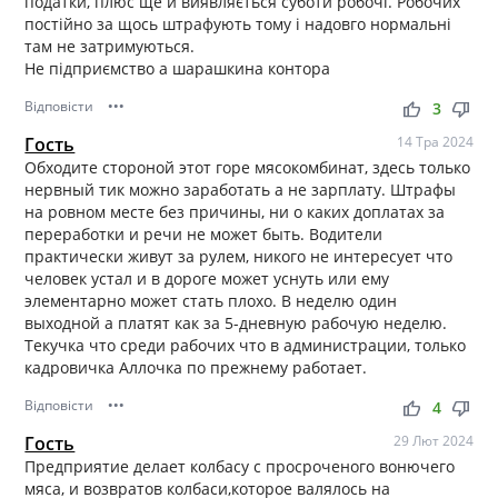
податки, плюс ще й виявляється суботи робочі. Робочих
постійно за щось штрафують тому і надовго нормальні
там не затримуються.
Не підприємство а шарашкина контора
Відповісти
•••
thumb_up
thumb_down
3
Гость
14 Тра 2024
Обходите стороной этот горе мясокомбинат, здесь только
нервный тик можно заработать а не зарплату. Штрафы
на ровном месте без причины, ни о каких доплатах за
переработки и речи не может быть. Водители
практически живут за рулем, никого не интересует что
человек устал и в дороге может уснуть или ему
элементарно может стать плохо. В неделю один
выходной а платят как за 5-дневную рабочую неделю.
Текучка что среди рабочих что в администрации, только
кадровичка Аллочка по прежнему работает.
Відповісти
•••
thumb_up
thumb_down
4
Гость
29 Лют 2024
Предприятие делает колбасу с просроченого вонючего
мяса, и возвратов колбаси,которое валялось на