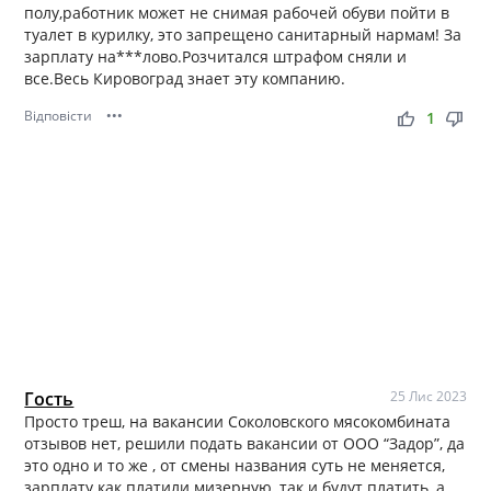
полу,работник может не снимая рабочей обуви пойти в
туалет в курилку, это запрещено санитарный нармам! За
зарплату на***лово.Розчитался штрафом сняли и
все.Весь Кировоград знает эту компанию.
Відповісти
•••
thumb_up
thumb_down
1
Гость
25 Лис 2023
Просто треш, на вакансии Соколовского мясокомбината
отзывов нет, решили подать вакансии от ООО “Задор”, да
это одно и то же , от смены названия суть не меняется,
зарплату как платили мизерную, так и будут платить, а