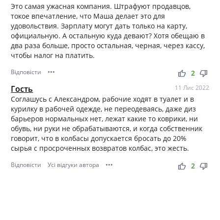
Это самая ужасная компания. Штрафуют продавцов,
токое впечатление, что Маша делает это для
удовольствия. Зарплату могут дать только на карту,
официальную. А остальную куда девают? Хотя обещаю в
два раза больше, просто остальная, черная, через кассу,
чтобы налог на платить.
Відповісти
•••
thumb_up
thumb_down
2
Гость
11 Лис 2022
Соглашусь с Александром, рабочие ходят в туалет и в
курилку в рабочей одежде, не переодеваясь, даже диз
барьеров нормальных нет, лежат какие то коврики, ни
обувь, ни руки не обрабатываются, и когда собственник
говорит, что в колбасы допускается бросать до 20%
сырья с просроченных возвратов колбас, это жесть.
Відповісти
Усі відгуки автора
•••
thumb_up
thumb_down
2