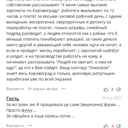
собственник рассказывает “У меня самые высокие
зарплаты по Кировограду”, работяги вкалывают по 12
часов, а платят за восьми часовой рабочий день, с одним
выходным- воскресенье, сверхурочные и доплату за
переработку не платят, только штрафы, семейный
подряд руководит ,к людям относятся как к рабам, что б
меньше платить понабирают алкашей, за такие деньги
никто другой и уважающий себя человек идти не хочет, а
если и прийдёт- месяц поработает, с зарплатой на@@ут
и уходит, а на производстве работать не кому, и
начинают рассказывать “Людей не хватает, к нам не
идут”, да кто к Вам пойдёт, Вашу контору “Лохотрон”
знает весь Кировоград и только, хреновую репутацию
заработали уже по всей Украине.
Відповісти
Усі відгуки автора
•••
thumb_up
thumb_down
3
Гость
20 Сер 2023
За всі роки ,які Я працювала це саме [вырезано] фірма …
Просто фуууу….
Зп офіційна а інша колись потім …
Відповісти
•••
thumb_up
thumb_down
-1