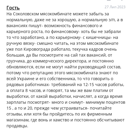
Гость
27 Лип 2023
На Соколовском мясокомбинате можете забыть за
нормальную, даже не за хорошую, а нормальную з/п, а в
вакансиях пишут- возможность финансового и
карьерного роста, по финансовому- хоть бы не забрали
то что заработано, а по карьерному- с кишечницы- на
ручную вязку- смешно читать, на этом мясокомбинате
уже пол Кировограда работало, текучка кадров очень
большая, да Вы посмотрите на сай тах вакансий, от
грузчика, до коммерческого директора, и постоянно
обновляются, если не могут найти руководящий состав,
потому что репутацию этого мясокомбината знают по
всей Украине и его собственника, то что говорить о
рядовых работниках- требований на 12-15 часов работы,
а оплата 8 часов, и говорят, та мы же вам платим от
выработки, от какой выработки, начислят, а когда время
зарплаты посмотрят- много и снимут- минимум поцентов
15 , а то и 20, прежде чем устраиваться- почитайте
отзывы, или хотя бы пройдитесь по их фирменным
магазинам, где вонь и хамство и постоянно обсчитывают
продавцы.