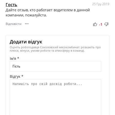
Гость
25 Гру 2019
Дайте отзыв, кто работает водителем в данной
компании, пожалуйста.
Відповісти
•••
thumb_up
thumb_down
-1
Додати відгук
Оцініть роботодавця Соколовский мясокомбинат: розкажіть про
плюси, мінуси, умови роботи та атмосферу в команді.
Ім'я *
Відгук *