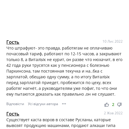
Гость
10 Лис 2022
Что штрафуют- это правда, работягам не оплачиваю
почасовый тариф, работают по 12-15 часов, а закрывают
только 8, а ВиталЫк не курит, он разве что нюхачит, в его
42 года руки трусятся как у пенсионера с болезнью
Паркинсона, там постоянная текучка и на..бка с
зарплатой, обещаю одну сумму, а по итогу ВиталЫк
перед зарплатой приедет, пробежится по цеху, всех
работяг нагнёт, а руководителям уже пофиг, то что они
ему пытаются доказать как правильно ,он не слушает.
Відповісти
Усі відгуки автора
•••
thumb_up
thumb_down
2
Гость
2 Жов 2022
Существует каста воров в составе Русланы, каторые
вывозят продукцию машинами, продают алкаши типа