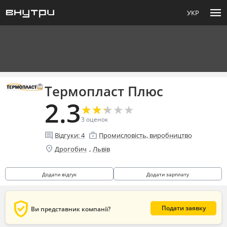
menu
УКР
Термопласт Плюс
2.3
★
★
★
★
★
★
★
★
★
★
3
оценок
comment
enterprise
Відгуки:
4
Промисловість, виробництво
location_on
,
Дрогобич
Львів
Додати відгук
Додати зарплату
verified_user
Подати заявку
Ви представник компанії?