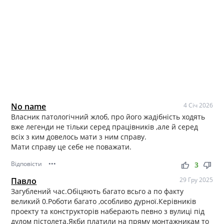
No name
4 Січ 2026
Власник патологічний жлоб, про його жадібність ходять
вже легенди не тільки серед працівників ,але й серед
всіх з ким довелось мати з ним справу.
Мати справу це себе не поважати.
Відповісти
•••
thumb_up
thumb_down
3
Павло
29 Гру 2025
Загублений час.Обіцяють багато всьго а по факту
великий 0.Роботи багато ,особливо дурної.Керівників
проекту та конструкторів наберають певно з вулиці під
дулом пістолета.Якби платили на пряму монтажникам то