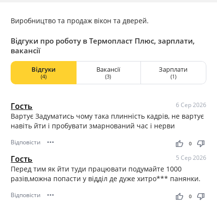
Виробництво та продаж вікон та дверей.
Відгуки про роботу в Термопласт Плюс, зарплати,
вакансії
Відгуки
Вакансії
Зарплати
(4)
(3)
(1)
Гость
6 Сер 2026
Вартує Задуматись чому така плинність кадрів, не вартує
навіть йти і пробувати змарнований час і нерви
Відповісти
•••
thumb_up
thumb_down
0
Гость
5 Сер 2026
Перед тим як йти туди працювати подумайте 1000
разів,можна попасти у відділ де дуже хитро*** панянки.
Відповісти
•••
thumb_up
thumb_down
0