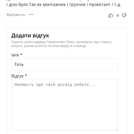
і діло було.Так як монтажник і грузчик і проектант і т.д.
Відповісти
•••
thumb_up
thumb_down
4
Додати відгук
Оцініть роботодавця Термопласт Плюс: розкажіть про плюси,
мінуси, умови роботи та атмосферу в команді.
Ім'я *
Відгук *