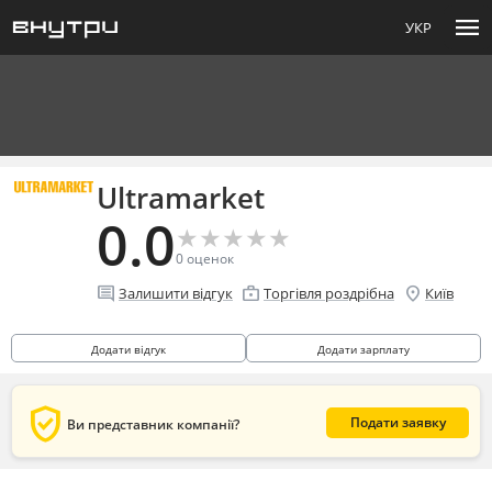
menu
УКР
Ultramarket
0.0
★
★
★
★
★
★
★
★
★
★
0
оценок
comment
enterprise
location_on
Залишити відгук
Торгівля роздрібна
Київ
Додати відгук
Додати зарплату
verified_user
Подати заявку
Ви представник компанії?