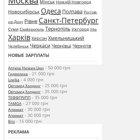
Москва
Мінськ
Нижній Новгород
Одеса
Полтава
Новосибірськ
Ростов-
Санкт-Петербург
Рівне
на-Дону
Тернопіль
Суми
Ужгород
Сімферополь
Уфа
Харків
Хмельницький
Херсон
Черкаси
Чернівці
Чернігів
Челябінськ
НОВЫЕ ЗАРПЛАТЫ
- 50 000 грн
Аптека Низких Цен
- 21 000 грн
Гидролика
- 4 000 грн
Logika
- 25 000 грн
Ортомед Холдинг
- 35 000 грн
Ортомед Холдинг
- 35 000 грн
ТЕФФГРУПП
- 27 000 грн
TAMGA
- 30 000 грн
Агромат
- 30 000 грн
Агромат
- 15 000 грн
Briz
РЕКЛАМА