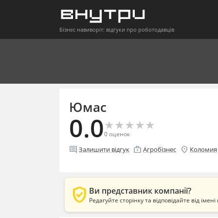
Бізнес навиворіт: відгуки про роботодавців
Юмас
0.0
★
★
★
★
★
★
★
★
★
★
0
оценок
comment
enterprise
location_on
Залишити відгук
Агробізнес
Коломия
verified_user
Ви представник компанії?
Редагуйте сторінку та відповідайте від імені 