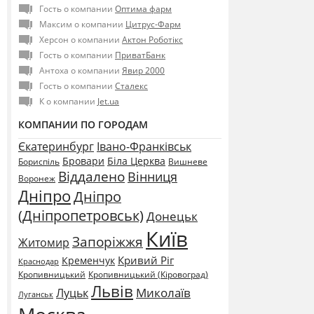
Гость о компании
Оптима фарм
Максим о компании
Цитрус-Фарм
Херсон о компании
Актон Роботікс
Гость о компании
ПриватБанк
Антоха о компании
Явир 2000
Гость о компании
Сталекс
К о компании
Jet.ua
КОМПАНИИ ПО ГОРОДАМ
Єкатеринбург
Івано-Франківськ
Бровари
Біла Церква
Бориспіль
Вишневе
Віддалено
Вінниця
Воронеж
Дніпро
Дніпро
(Дніпропетровськ)
Донецьк
Київ
Запоріжжя
Житомир
Кривий Ріг
Кременчук
Краснодар
Кропивницький
Кропивницький (Кіровоград)
Львів
Миколаїв
Луцьк
Луганськ