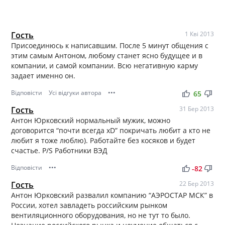
Гость
1 Кві 2013
Присоединюсь к написавшим. После 5 минут общения с
этим самым Антоном, любому станет ясно будущее и в
компании, и самой компании. Всю негативную карму
задает именно он.
Відповісти
Усі відгуки автора
•••
thumb_up
thumb_down
65
Гость
31 Бер 2013
Антон Юрковский нормальный мужик, можно
договорится “почти всегда xD” покричать любит а кто не
любит я тоже люблю). Работайте без косяков и будет
счастье. P/S Работники ВЭД
Відповісти
•••
thumb_up
thumb_down
-82
Гость
22 Бер 2013
Антон Юрковский развалил компанию “АЭРОСТАР МСК” в
России, хотел завладеть российским рынком
вентиляционного оборудования, но не тут то было.