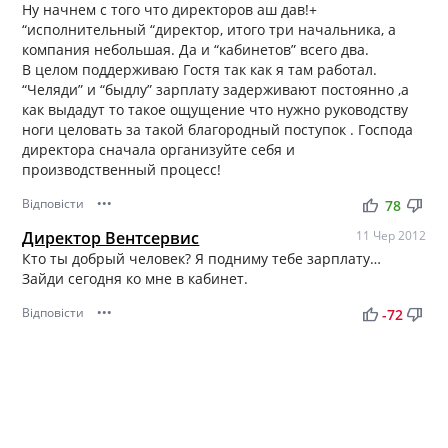
Ну начнем с того что директоров аш дав!+
“исполнительный “директор, итого три начальника, а
компания небольшая. Да и “кабинетов” всего два.
В целом поддерживаю Гостя так как я там работал.
“Челяди” и “быдлу” зарплату задерживают постоянно ,а
как выдадут то такое ощущение что нужно руководству
ноги целовать за такой благородный поступок . Господа
директора сначала организуйте себя и
производственный процесс!
Відповісти
•••
thumb_up
thumb_down
78
Директор Вентсервис
11 Чер 2012
Кто ты добрый человек? Я подниму тебе зарплату…
Зайди сегодня ко мне в кабинет.
Відповісти
•••
thumb_up
thumb_down
-72