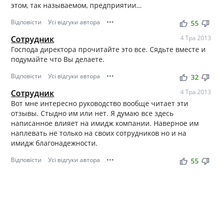
этом, так называемом, предприятии…
Відповісти
Усі відгуки автора
•••
thumb_up
thumb_down
55
Сотрудник
4 Тра 2013
Господа директора прочитайте это все. Сядьте вместе и
подумайте что Вы делаете.
Відповісти
Усі відгуки автора
•••
thumb_up
thumb_down
32
Сотрудник
4 Тра 2013
Вот мне интересно руководство вообще читает эти
отзывы. Стыдно им или нет. Я думаю все здесь
написанное влияет на имидж компании. Наверное им
наплевать не только на своих сотрудников но и на
имидж благонадежности.
Відповісти
Усі відгуки автора
•••
thumb_up
thumb_down
55