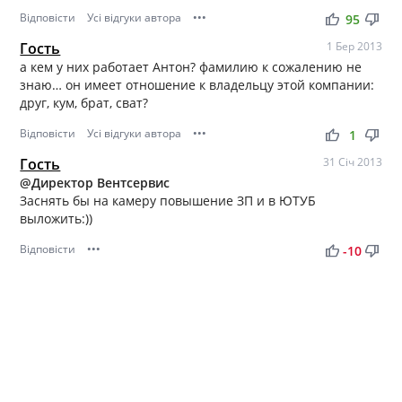
Відповісти
Усі відгуки автора
•••
thumb_up
thumb_down
95
Гость
1 Бер 2013
а кем у них работает Антон? фамилию к сожалению не
знаю… он имеет отношение к владельцу этой компании:
друг, кум, брат, сват?
Відповісти
Усі відгуки автора
•••
thumb_up
thumb_down
1
Гость
31 Січ 2013
@Директор Вентсервис
Заснять бы на камеру повышение ЗП и в ЮТУБ
выложить:))
Відповісти
•••
thumb_up
thumb_down
-10