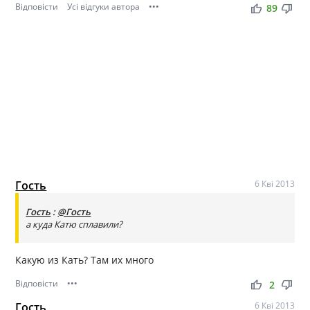
Відповісти
Усі відгуки автора
•••
thumb_up
thumb_down
89
Гость
6 Кві 2013
Гость
:
@Гость
а куда Катю сплавили?
Какую из Кать? Там их много
Відповісти
•••
thumb_up
thumb_down
2
Гость
6 Кві 2013