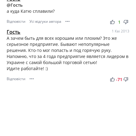
@Гость
а куда Катю сплавили?
Відповісти
Усі відгуки автора
•••
thumb_up
thumb_down
1
Гость
1 Кві 2013
А зачем быть для всех хорошим или плохим? Это же
серьезное предприятие. Бывают непопулярные
решения. Кто-то мог попасть и под горячую руку.
Напомню, что за 4 года предприятие является лидером в
Украине с самой большой торговой сетью!
Идите работайте! :)
Відповісти
•••
thumb_up
thumb_down
-71