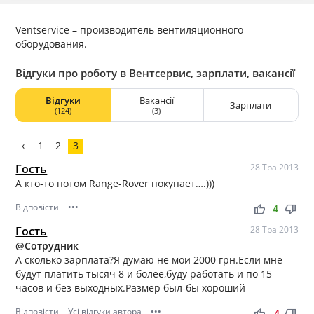
Ventservice – производитель вентиляционного
оборудования.
Відгуки про роботу в Вентсервис, зарплати, вакансії
Відгуки
Вакансії
Зарплати
(124)
(3)
‹
1
2
3
Гость
28 Тра 2013
А кто-то потом Range-Rover покупает….)))
Відповісти
•••
thumb_up
thumb_down
4
Гость
28 Тра 2013
@Сотрудник
А сколько зарплата?Я думаю не мои 2000 грн.Если мне
будут платить тысяч 8 и более,буду работать и по 15
часов и без выходных.Размер был-бы хороший
Відповісти
Усі відгуки автора
•••
thumb_up
thumb_down
-4