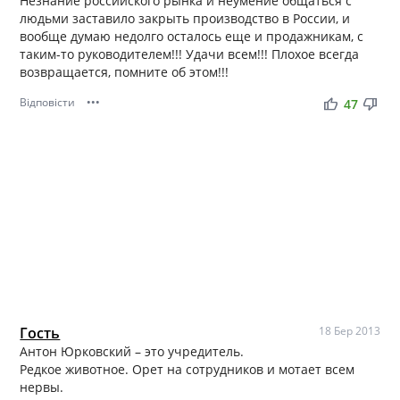
Незнание российского рынка и неумение общаться с
людьми заставило закрыть производство в России, и
вообще думаю недолго осталось еще и продажникам, с
таким-то руководителем!!! Удачи всем!!! Плохое всегда
возвращается, помните об этом!!!
Відповісти
•••
thumb_up
thumb_down
47
Гость
18 Бер 2013
Антон Юрковский – это учредитель.
Редкое животное. Орет на сотрудников и мотает всем
нервы.