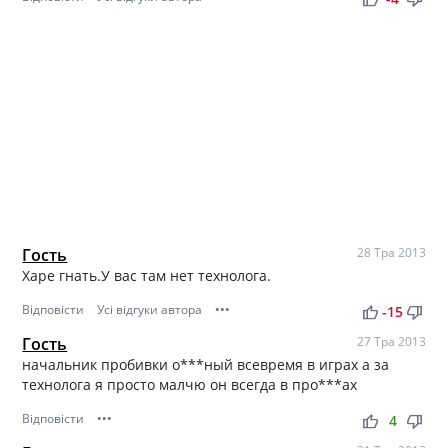
Гость
28 Тра 2013
Харе гнать.У вас там нет технолога.
Відповісти
Усі відгуки автора
•••
thumb_up
thumb_down
-15
Гость
27 Тра 2013
начальник пробивки о***ный всевремя в играх а за
технолога я просто малчю он всегда в про***ах
Відповісти
•••
thumb_up
thumb_down
4