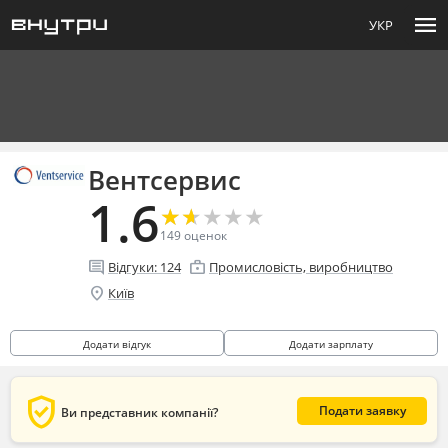
menu
УКР
Вентсервис
1.6
★
★
★
★
★
★
★
★
★
★
149
оценок
comment
enterprise
Відгуки:
124
Промисловість, виробництво
location_on
Київ
Додати відгук
Додати зарплату
verified_user
Подати заявку
Ви представник компанії?