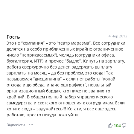
Гость
4 Чер 2012
Это не “компания” – это “театр маразма”. Все сотрудники
делятся на особо приближенных (крайне ограниченное
число “неприкасаемых”), челядь (сотрудники офиса,
бухгалтерия, ИТР) и прочее “быдло”. Кинуть на зарплату,
работа сверхурочно без денег, задержать выплату
зарплаты на месяц – да без проблем, это сюда! Так
называемая “дисциплина” – если нет работы “копай
отсюда и до обеда, иначе оштрафуют”, повальный
организационный бардак, кто ниже по званию тот
крайний. В общем полный набор управленческого
самодурства и скотского отношения к сотрудникам. Если
хотите сюда – задумайтесь!!! Кстати, я все еще здесь
работаю, просто некуда пока уйти.
Відповісти
•••
thumb_up
thumb_down
104