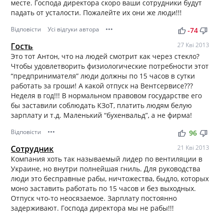
месте. Господа директора скоро ваши сотрудники будут
падать от усталости. Пожалейте их они же люди!!!
Відповісти
Усі відгуки автора
•••
thumb_up
thumb_down
-74
Гость
27 Кві 2013
Это тот Антон, что на людей смотрит как через стекло?
Чтобы удовлетворить физиологические потребности этот
“предпринимателя” люди должны по 15 часов в сутки
работать за гроши! А какой отпуск на Вентсервисе???
Неделя в год!!! В нормальном правовом государстве его
бы заставили соблюдать КЗоТ, платить людям белую
зарплату и т.д. Маленький “бухенвальд”, а не фирма!
Відповісти
•••
thumb_up
thumb_down
96
Сотрудник
21 Кві 2013
Компания хоть так называемый лидер по вентиляции в
Украине, но внутри полнейшая гниль. Для руководства
люди это бесправные рабы, ничтожества, быдло, которых
моно заставить работать по 15 часов и без выходных.
Отпуск что-то неосязаемое. Зарплату постоянно
задерживают. Господа директора мы не рабы!!!