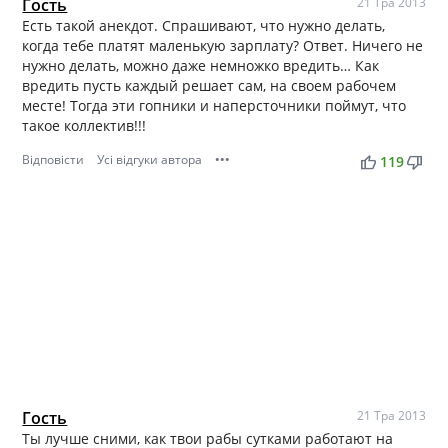
Гость
21 Тра 2013
Есть такой анекдот. Спрашивают, что нужно делать,
когда тебе платят маленькую зарплату? Ответ. Ничего не
нужно делать, можно даже немножко вредить… Как
вредить пусть каждый решает сам, на своем рабочем
месте! Тогда эти гопники и наперсточники поймут, что
такое коллектив!!!
Відповісти
Усі відгуки автора
•••
thumb_up
thumb_down
119
Гость
21 Тра 2013
Ты лучше сними, как твои рабы сутками работают на