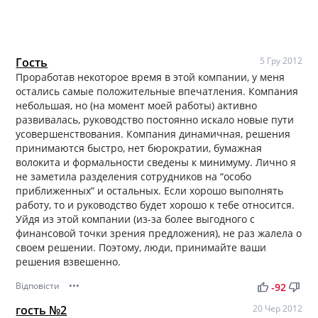
Гость
5 Гру 2012
Проработав некоторое время в этой компании, у меня
остались самые положительные впечатления. Компания
небольшая, но (на момент моей работы) активно
развивалась, руководство постоянно искало новые пути
усовершенствования. Компания динамичная, решения
принимаются быстро, нет бюрократии, бумажная
волокита и формальности сведены к минимуму. Лично я
не заметила разделения сотрудников на “особо
приближенных” и остальных. Если хорошо выполнять
работу, то и руководство будет хорошо к тебе относится.
Уйдя из этой компании (из-за более выгодного с
финансовой точки зрения предложения), не раз жалела о
своем решении. Поэтому, люди, принимайте ваши
решения взвешенно.
Відповісти
•••
thumb_up
thumb_down
-92
гость №2
20 Чер 2012