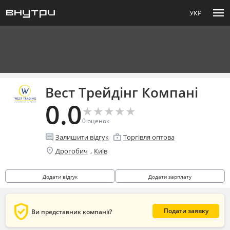
menu
УКР
Вест Трейдінг Компані
0.0
★
★
★
★
★
★
★
★
★
★
0
оценок
comment
enterprise
Залишити відгук
Торгівля оптова
location_on
,
Дрогобич
Київ
Додати відгук
Додати зарплату
verified_user
Подати заявку
Ви представник компанії?