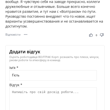
вообще. Я чувствую себя на заводе прекрасно, коллеги
дружелюбные и отзывчивые. Больше всего конечно
нравится развитие, и тут нам с «Волтраком» по пути.
Руководство постоянно внедряет что-то новое, ищет
варианты усовершенствования и не останавливается на
достигнутом.
Відповісти
•••
thumb_up
thumb_down
0
Додати відгук
Оцініть роботодавця ВОЛТРАК Корп: розкажіть про плюси, мінуси,
умови роботи та атмосферу в команді.
Ім'я *
Відгук *