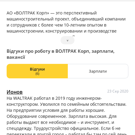
АО «ВОЛТРАК Корп» — это перспективный
машиностроительный проект, объединивший компании
и сотрудников с более чем 10-летним опытом в
машиностроении, конструировании и производстве
сложных металлоконструкции. Основа предприятия —
˅
современное производство полного цикла: от входа
листового металла, до выхода готовой продукции.
Відгуки про роботу в ВОЛТРАК Корп, зарплати,
Собственное конструкторское бюро позволяет
вакансії
проектировать сложные индивидуальные проекты.
Відгуки
Зарплати
(6)
Ионов
23 Сер 2020
На WALTRAK работал в 2019 году инженером-
конструктором. Уволился по семейным обстоятельствам.
На предприятии условия для работы хорошие.
Оборудование современное. Зарплата высокая. Для
работы выдают все необходимое – и инструмент, и
спецодежду. Трудоустройство официальное. Если б не
переезжали в другой город – работал бы там по сей день.