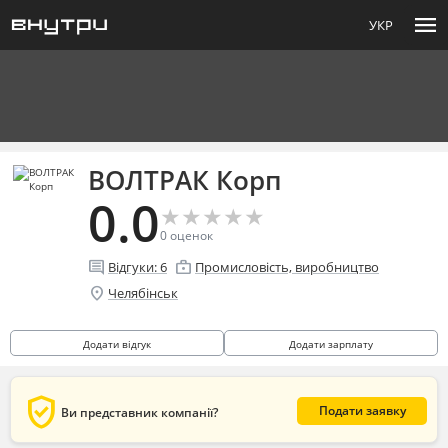
menu
УКР
ВОЛТРАК Корп
0.0
★
★
★
★
★
★
★
★
★
★
0
оценок
comment
enterprise
Відгуки:
6
Промисловість, виробництво
location_on
Челябінськ
Додати відгук
Додати зарплату
verified_user
Подати заявку
Ви представник компанії?