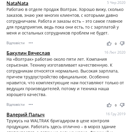
NataNata
5 Чер 2020
Работаю в отделе продаж Волтрак. Хорошо вижу, сколько
заказов, знаю уже многих клиентов, с которыми давно
сотрудничаем. Работа и заказы есть – это самое главное
для предприятия, ведь пока они есть, то с зарплатой у
меня и остальных сотрудников проблем не будет.
Відповісти
•••
thumb_up
thumb_down
0
Бакулин Вячеслав
16 Лют 2020
На «Волтрак» работаю около пяти лет. Компания
серьезная. Технику изготавливает качественную. К
сотрудникам относятся нормально. Высокая зарплата,
причем трудоустройство официальное. Особенно
нравится, что комплектующие нам поставляют только от
ведущих производителей, потому и техника наша
хорошего качества.
Відповісти
•••
thumb_up
thumb_down
0
Валерий Палыч
16 Гру 2019
Тружусь на WALTRAK бригадиром в цехе контроля
продукции. Работать здесь отлично – в мороз здание