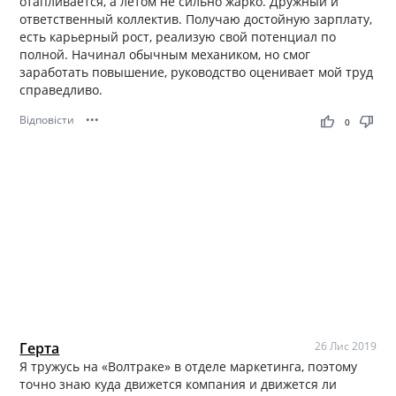
отапливается, а летом не сильно жарко. Дружный и
ответственный коллектив. Получаю достойную зарплату,
есть карьерный рост, реализую свой потенциал по
полной. Начинал обычным механиком, но смог
заработать повышение, руководство оценивает мой труд
справедливо.
Відповісти
•••
thumb_up
thumb_down
0
Герта
26 Лис 2019
Я тружусь на «Волтраке» в отделе маркетинга, поэтому
точно знаю куда движется компания и движется ли