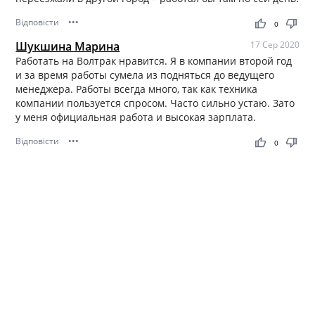
Відповісти
•••
thumb_up
thumb_down
0
Шукшина Марина
17 Сер 2020
Работать на Волтрак нравится. Я в компании второй год
и за время работы сумела из подняться до ведущего
менеджера. Работы всегда много, так как техника
компании пользуется спросом. Часто сильно устаю. Зато
у меня официальная работа и высокая зарплата.
Відповісти
•••
thumb_up
thumb_down
0