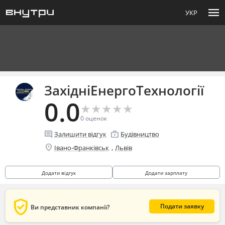
menu
УКР
ЗахідніЕнергоТехнології
0.0
★
★
★
★
★
★
★
★
★
★
0
оценок
comment
enterprise
Залишити відгук
Будівництво
location_on
,
Івано-Франківськ
Львів
Додати відгук
Додати зарплату
verified_user
Подати заявку
Ви представник компанії?