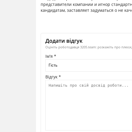
представители компании и игнор стандартн
кандидатам, заставляет задуматься о не к
Додати відгук
Оцініть роботодавця 3205.team: розкажіть про плюси,
Ім'я *
Відгук *