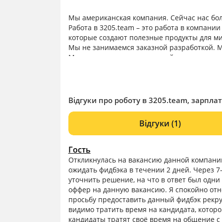
Мы американская компания. Сейчас нас бол
Работа в 3205.team – это работа в компан
которые создают полезные продукты для ми
Мы не занимаемся заказной разработкой.
Мы ищем проактивных людей, готовых само
ответственности и сложных задач.
Відгуки про роботу в 3205.team, зарплат
Відгуки
(1)
Гость
Откликнулась на вакансию данной компани
ожидать фидбэка в течении 2 дней. Через 7
уточнить решение, на что в ответ был одни
оффер на данную вакансию. Я спокойно отно
просьбу предоставить данный фидбэк рекру
видимо тратить время на кандидата, котором
кандидаты тратят своё время на общение с 