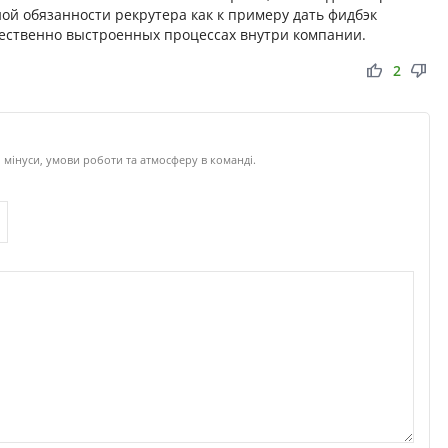
ой обязанности рекрутера как к примеру дать фидбэк
ачественно выстроенных процессах внутри компании.
thumb_up
thumb_down
2
 мінуси, умови роботи та атмосферу в команді.