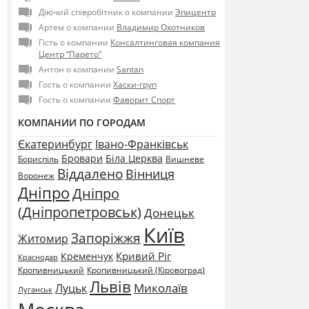
Діючий співробітник о компании
Эпицентр
Артем о компании
Владимир Охотников
Гість о компании
Консалтинговая компания
Центр “Парето”
Антон о компании
Santan
Гость о компании
Хаски-груп
Гость о компании
Фаворит Спорт
КОМПАНИИ ПО ГОРОДАМ
Єкатеринбург
Івано-Франківськ
Бровари
Біла Церква
Бориспіль
Вишневе
Віддалено
Вінниця
Воронеж
Дніпро
Дніпро
(Дніпропетровськ)
Донецьк
Київ
Запоріжжя
Житомир
Кривий Ріг
Кременчук
Краснодар
Кропивницький
Кропивницький (Кіровоград)
Львів
Миколаїв
Луцьк
Луганськ