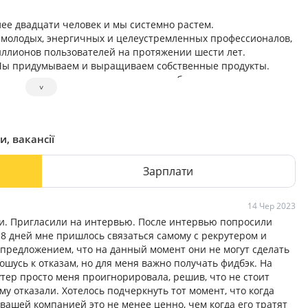
ее двадцати человек и мы системно растем.
ии молодых, энергичных и целеустремленных профессионалов,
ллионов пользователей на протяжении шести лет.
 Мы придумываем и выращиваем собственные продукты.
стоятельно принимать решения, не боящихся
˅
и, вакансії
Зарплати
14 Чер 2023
и. Пригласили на интервью. После интервью попросили
-8 дней мне пришлось связаться самому с рекрутером и
 предложением, что на данный момент они не могут сделать
шусь к отказам, но для меня важно получать фидбэк. На
тер просто меня проигнорировала, решив, что не стоит
у отказали. Хотелось подчеркнуть тот момент, что когда
вашей компанией это не менее ценно, чем когда его тратят