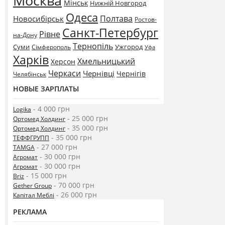
Москва
Мінськ
Нижній Новгород
Одеса
Полтава
Новосибірськ
Ростов-
Санкт-Петербург
Рівне
на-Дону
Тернопіль
Суми
Ужгород
Сімферополь
Уфа
Харків
Хмельницький
Херсон
Черкаси
Чернівці
Чернігів
Челябінськ
НОВЫЕ ЗАРПЛАТЫ
- 4 000 грн
Logika
- 25 000 грн
Ортомед Холдинг
- 35 000 грн
Ортомед Холдинг
- 35 000 грн
ТЕФФГРУПП
- 27 000 грн
TAMGA
- 30 000 грн
Агромат
- 30 000 грн
Агромат
- 15 000 грн
Briz
- 70 000 грн
Gether Group
- 26 000 грн
Капітал Меблі
РЕКЛАМА