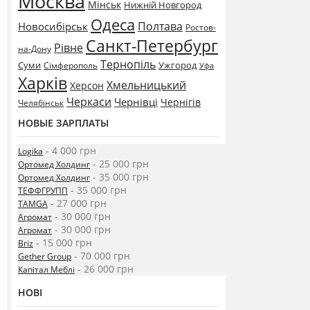
Москва
Мінськ
Нижній Новгород
Одеса
Полтава
Новосибірськ
Ростов-
Санкт-Петербург
Рівне
на-Дону
Тернопіль
Суми
Ужгород
Сімферополь
Уфа
Харків
Хмельницький
Херсон
Черкаси
Чернівці
Чернігів
Челябінськ
НОВЫЕ ЗАРПЛАТЫ
- 4 000 грн
Logika
- 25 000 грн
Ортомед Холдинг
- 35 000 грн
Ортомед Холдинг
- 35 000 грн
ТЕФФГРУПП
- 27 000 грн
TAMGA
- 30 000 грн
Агромат
- 30 000 грн
Агромат
- 15 000 грн
Briz
- 70 000 грн
Gether Group
- 26 000 грн
Капітал Меблі
НОВІ