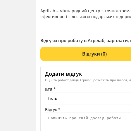
AgriLab – міжнародний центр з точного зем
ефективності сільськогосподарських підпри
Відгуки про роботу в Агрілаб, зарплати, 
Відгуки
(0)
Додати відгук
Оцініть роботодавця Агрілаб: розкажіть про плюси, м
Ім'я *
Відгук *