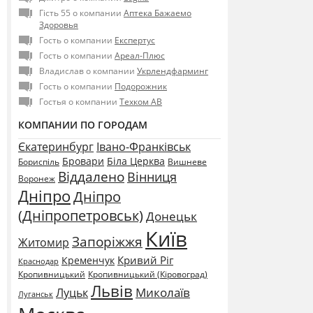
Гість 55 о компании
Аптека Бажаемо
Здоровья
Гость о компании
Експертус
Гость о компании
Ареал-Плюс
Владислав о компании
Укрлендфарминг
Гость о компании
Подорожник
Гостья о компании
Техком АВ
КОМПАНИИ ПО ГОРОДАМ
Єкатеринбург
Івано-Франківськ
Бровари
Біла Церква
Бориспіль
Вишневе
Віддалено
Вінниця
Воронеж
Дніпро
Дніпро
(Дніпропетровськ)
Донецьк
Київ
Запоріжжя
Житомир
Кривий Ріг
Кременчук
Краснодар
Кропивницький
Кропивницький (Кіровоград)
Львів
Миколаїв
Луцьк
Луганськ