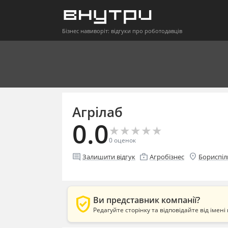
Бізнес навиворіт: відгуки про роботодавців
Агрілаб
0.0
★
★
★
★
★
★
★
★
★
★
0
оценок
location_on
comment
enterprise
Залишити відгук
Агробізнес
Бориспіл
verified_user
Ви представник компанії?
Редагуйте сторінку та відповідайте від імені 