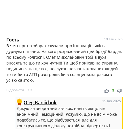
Гость
19 Кві 2025
В четверг на зборах слухали про інновації і якісь
дурнуваті плани. На кого розрахований цей брєд? Бардак
по всьому колгоспі. Олег Миколайович тобі в вуха
вносять те шо ти хоч чути!!! Ти щоб приїхав на Україну,
подивився на це все, послухав незаангажованих людей
то ти би то АТП розстріляв би з солнцепьока разом з
усією свитою.
Відповісти
•••
thumb_up
thumb_down
3
19 Кві 2025
Oleg Baniichuk
Дякую за зворотний зв’язок, навіть якщо він
анонімний і емоційний. Розумію, що не всім може
подобатись те, що відбувається, але для
конструктивного діалогу потрібна відвертість і