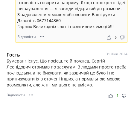
готовність говорити напряму. Якщо є конкретні ідеї
чи зауваження — я завжди відкритий до розмови.
З задоволенням можем обговорити Ваші думки .
Дзвоніть 0677144360
Гарних Великодніх свят і позитивних емоцій!!!
Відповісти
•••
thumb_up
thumb_down
0
Гость
31 Жов 2024
Бумеранг існує. Що посієш, те й пожнеш.Сергій
Леонідович отримав по заслугам. З людьми просто треба
по-людськи, а не бикувати, як зазвичай це було і не
принижувати їх в оточені інших, а нормальною мовою
розмовляти, але ж ні, ми цього не вміємо.
Відповісти
•••
thumb_up
thumb_down
1