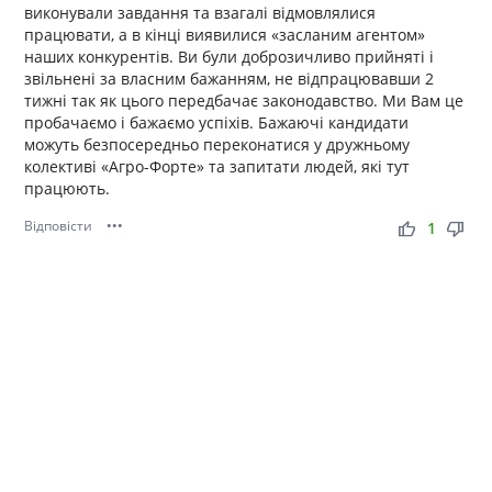
виконували завдання та взагалі відмовлялися
працювати, а в кінці виявилися «засланим агентом»
наших конкурентів. Ви були доброзичливо прийняті і
звільнені за власним бажанням, не відпрацювавши 2
тижні так як цього передбачає законодавство. Ми Вам це
пробачаємо і бажаємо успіхів. Бажаючі кандидати
можуть безпосередньо переконатися у дружньому
колективі «Агро-Форте» та запитати людей, які тут
працюють.
Відповісти
•••
thumb_up
thumb_down
1