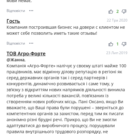
мови немає.
Відповісти
•••
thumb_up
thumb_down
2
Гость
22 Тра 2020
Компания построившая бизнес на довери с клиентом не
может себе позволить иметь такие отзывы!
Відповісти
•••
thumb_up
thumb_down
1
ТОВ Агро-Форте
23 Лип 2019
@Жанна
,
Компанія «Агро-Форте» налічує у своєму штаті майже 100
працівників, має відмінну ділову репутацію в регіоні як
серед державних органів так і серед партнерів і
конкурентів, динамічно розвивається і саме тому, у
зв’язку з відкриттям нових напрямків діяльності виникла
потреба у великі кількості вакансій, пов’язаних із
створенням нових робочих місць. Пані Оксано, якщо Ви
вважаєте, що Ваші права були порушені – зверніться до
компетентних органів за захистом, перед тим як писати
анонімно різні брудні речі. Прикро, що Ви не змогли
адаптуватися до виробничого процесу, порушували
правила внутрішнього трудового розпорядку, не