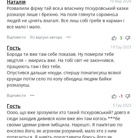
Наталія
10 Вер 2024
Розвалили фірму тай все,а власнику піскуровський казки
розказує лише і брехню. На поля глянути соромно,а
людей не цінять взагалі. Все лиш собі гребе в карман і
все мало і мало.
Відповісти
Усі відгуки автора
•••
thumb_up
thumb_down
3
Гость
19 Гру 2023
Борода ти вже там себе показав. Ну померли тебе
звідтіля – змирись вже. На тобі світ не закінчився,
працюють там і без тебе.
Опустився дальше нікуди, спершу понаписуєш всякої
єрунди потім село по колу обходиш людям байки
розказуєш.
Відповісти
•••
thumb_up
thumb_down
-1
Гость
5 Гру 2023
Оооо, що вже зрозуміли хто такий піскуровський? довго я
сюди заходив дивився коли вже він там когось ***бе
своїми ідеями рівня імбіцила. Нарешті. Я памʼятаю по
енселко його, як агроном розумний, мало хто з ним
потягається. Я навіть представити боюсь його як