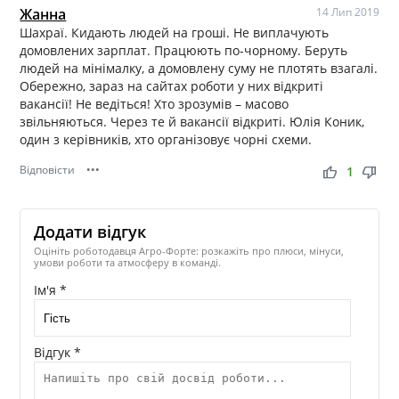
Жанна
14 Лип 2019
Шахраї. Кидають людей на гроші. Не виплачують
домовлених зарплат. Працюють по-чорному. Беруть
людей на мінімалку, а домовлену суму не плотять взагалі.
Обережно, зараз на сайтах роботи у них відкриті
вакансії! Не ведіться! Хто зрозумів – масово
звільняються. Через те й вакансії відкриті. Юлія Коник,
один з керівників, хто організовує чорні схеми.
Відповісти
•••
thumb_up
thumb_down
1
Додати відгук
Оцініть роботодавця Агро-Форте: розкажіть про плюси, мінуси,
умови роботи та атмосферу в команді.
Ім'я *
Відгук *