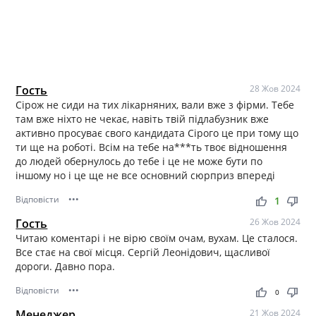
Гость
28 Жов 2024
Сірож не сиди на тих лікарняних, вали вже з фірми. Тебе
там вже ніхто не чекає, навіть твій підлабузник вже
активно просуває свого кандидата Сірого це при тому що
ти ще на роботі. Всім на тебе на***ть твоє відношення
до людей обернулось до тебе і це не може бути по
іншому но і це ще не все основний сюрприз впереді
Відповісти
•••
thumb_up
thumb_down
1
Гость
26 Жов 2024
Читаю коментарі і не вірю своїм очам, вухам. Це сталося.
Все стає на свої місця. Сергій Леонідович, щасливої
дороги. Давно пора.
Відповісти
•••
thumb_up
thumb_down
0
Менеджер.
21 Жов 2024