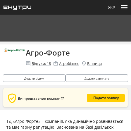
menu
УКР
Агро-Форте
comment
enterprise
location_on
Відгуки:
18
Агробізнес
Вінниця
Додати відгук
Додати зарплату
verified_user
Подати заявку
Ви представник компанії?
ТД «Агро-Форте» – компанія, яка динамічно розвивається
та має гарну репутацію. Заснована на базі декількох