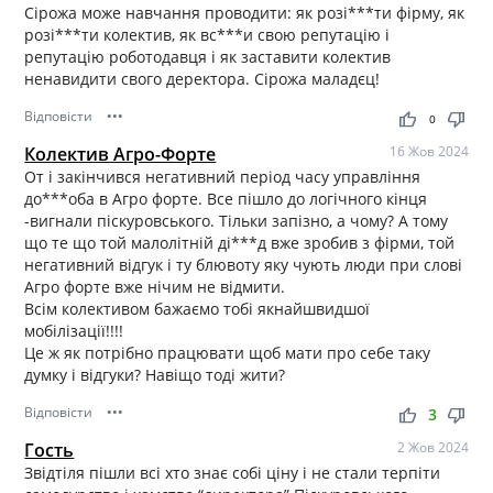
Сірожа може навчання проводити: як розі***ти фірму, як
розі***ти колектив, як вс***и свою репутацію і
репутацію роботодавця і як заставити колектив
ненавидити свого деректора. Сірожа маладєц!
Відповісти
•••
thumb_up
thumb_down
0
Колектив Агро-Форте
16 Жов 2024
От і закінчився негативний період часу управління
до***оба в Агро форте. Все пішло до логічного кінця
-вигнали піскуровського. Тільки запізно, а чому? А тому
що те що той малолітній ді***д вже зробив з фірми, той
негативний відгук і ту блювоту яку чують люди при слові
Агро форте вже нічим не відмити.
Всім колективом бажаємо тобі якнайшвидшої
мобілізації!!!!
Це ж як потрібно працювати щоб мати про себе таку
думку і відгуки? Навіщо тоді жити?
Відповісти
•••
thumb_up
thumb_down
3
Гость
2 Жов 2024
Звідтіля пішли всі хто знає собі ціну і не стали терпіти