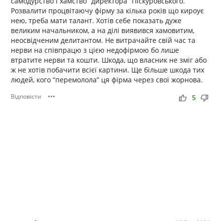
самодурство і хамство “директора” Піскуровського.
Розвалити процвітаючу фірму за кілька років що кироує
нею, треба мати талант. Хотів себе показать дуже
великим начальником, а на ділі виявився хамовитим,
неосвідченим делитантом. Не витрачайте свій час та
нерви на співпрацю з цією недофірмою бо лише
втратите нерви та кошти. Шкода, що власник не зміг або
ж не хотів побачити всієї картини. Ще більше шкода тих
людей, кого “перемолола” ця фірма через свої жорнова.
Відповісти
•••
thumb_up
thumb_down
5