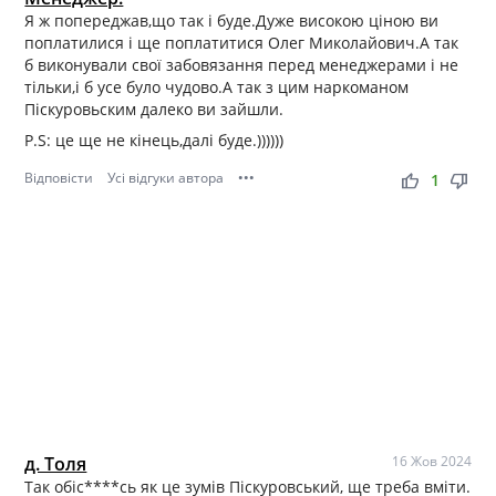
Я ж попереджав,що так і буде.Дуже високою ціною ви
поплатилися і ще поплатитися Олег Миколайович.А так
б виконували свої забовязання перед менеджерами і не
тільки,і б усе було чудово.А так з цим наркоманом
Піскуровьским далеко ви зайшли.
P.S: це ще не кінець,далі буде.))))))
Відповісти
Усі відгуки автора
•••
thumb_up
thumb_down
1
д. Толя
16 Жов 2024
Так обіс****сь як це зумів Піскуровський, ще треба вміти.