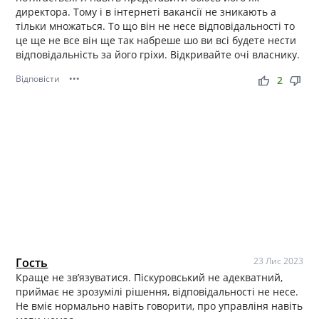
директора. Тому і в інтернеті вакансії не зникають а
тільки множаться. То що він не несе відповідальності то
це ще не все він ще так набреше шо ви всі будете нести
відповідальність за його гріхи. Відкривайте очі власнику.
Відповісти
•••
thumb_up
thumb_down
2
Гость
23 Лис 2023
Краще не зв’язуватися. Піскуровський не адекватний,
приймає не зрозумілі рішення, відповідальності не несе.
Не вміє нормально навіть говорити, про управліня навіть