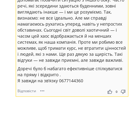
речі, які зсередини здаються буденними, зовні
виглядають інакше — і ми це розуміємо. Так,
визнаємо: не все ідеально. Але ми справді
намагаємось рухатись уперед, навіть у непростих
обставинах. Сьогодні світ доволі хаотичний — і
часом цей хаос відображається й на менших
системах, як наша компанія. Проте ми робимо все
можливе, щоб тримати курс, не втратити цінностей
і людей, які з нами. Ще раз дякую за щирість. Такі
відгуки — не завжди приємні, але завжди важливі.
Доречі було б набагато ефективніше спілкуватися
на пряму і відкрито .
Я завжди на звʼязку 0677144360
Відповісти
•••
thumb_up
thumb_down
0