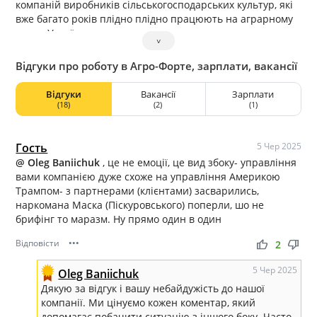
компаній виробників сільськогосподарських культур, які
вже багато років плідно плідно працюють на аграрному
ринку України.
˅
Відгуки про роботу в Агро-Форте, зарплати, вакансії
Відгуки
Вакансії
Зарплати
(18)
(2)
(1)
Гость
5 Чер 2025
@ Oleg Baniichuk
, це не емоції, це вид збоку- управління
вами компанією дуже схоже на управління Америкою
Трампом- з партнерами (клієнтами) засварились,
наркомана Маска (Піскуровського) поперли, шо не
брифінг то маразм. Ну прямо один в один
Відповісти
•••
thumb_up
thumb_down
2
5 Чер 2025
Oleg Baniichuk
Дякую за відгук і вашу небайдужість до нашої
компанії. Ми цінуємо кожен коментар, який
допомагає побачити ситуацію з іншого боку. Часто