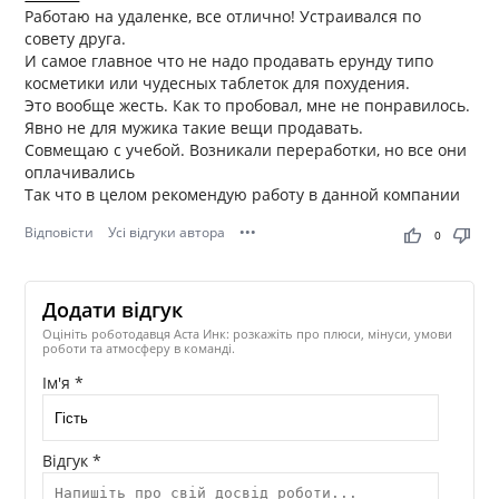
Работаю на удаленке, все отлично! Устраивался по
совету друга.
И самое главное что не надо продавать ерунду типо
косметики или чудесных таблеток для похудения.
Это вообще жесть. Как то пробовал, мне не понравилось.
Явно не для мужика такие вещи продавать.
Совмещаю с учебой. Возникали переработки, но все они
оплачивались
Так что в целом рекомендую работу в данной компании
Відповісти
Усі відгуки автора
•••
thumb_up
thumb_down
0
Додати відгук
Оцініть роботодавця Аста Инк: розкажіть про плюси, мінуси, умови
роботи та атмосферу в команді.
Ім'я *
Відгук *