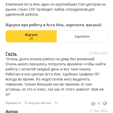
Компания Аста Инк один из крупнейших Call-центров на
рынке стран СНГ проводит набор сотрудников для
удаленной работы.
Відгуки про роботу в Аста Инк, зарплати, вакансії
Відгуки
Зарплати
(2)
Гость
22 Лют 2023
“Очень долго искала работу на дому без вложений.
Очень много пришлось потратить времени чтобы найти
работу с оплатой каждый день и все таки нашла.
Работаю в кол центре Аста Инк. Удобные графики ЗП
всегда во время. Из недостатков могу выделить,
наверное, только большое кол-во звонков, от них
устаешь, но это и плюс, так как от этого зависит твоя же
зп”
Відповісти
Усі відгуки автора
•••
thumb_up
thumb_down
0
Антон
17 Лют 2023