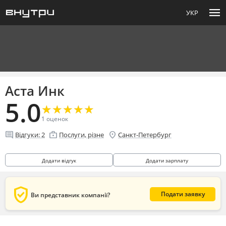
menu
УКР
Аста Инк
5.0
★
★
★
★
★
★
★
★
★
★
1
оценок
comment
enterprise
location_on
Відгуки:
2
Послуги, різне
Санкт-Петербург
Додати відгук
Додати зарплату
verified_user
Подати заявку
Ви представник компанії?