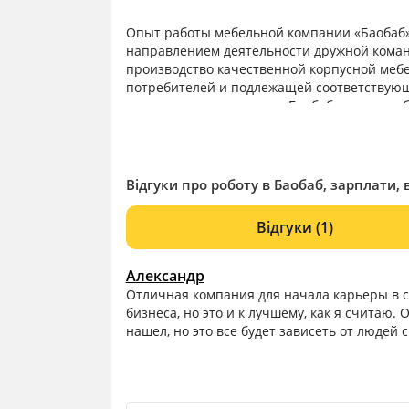
Опыт работы мебельной компании «Баобаб» 
направлением деятельности дружной кома
производство качественной корпусной меб
потребителей и подлежащей соответствующ
деятельности компания «Баобаб» достигла 
для дома и различных общественных завед
многих частных и государственных учрежде
Відгуки про роботу в Баобаб, зарплати, 
Відгуки
(1)
Александр
Отличная компания для начала карьеры в с
бизнеса, но это и к лучшему, как я считаю.
нашел, но это все будет зависеть от людей 