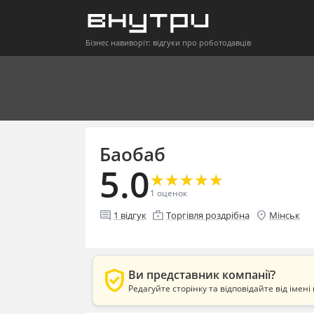
Бізнес навиворіт: відгуки про роботодавців
Баобаб
5.0
★
★
★
★
★
★
★
★
★
★
1
оценок
comment
enterprise
location_on
1
відгук
Торгівля роздрібна
Мінськ
verified_user
Ви представник компанії?
Редагуйте сторінку та відповідайте від імені 