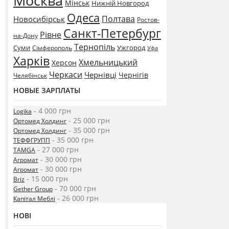
Москва
Мінськ
Нижній Новгород
Одеса
Полтава
Новосибірськ
Ростов-
Санкт-Петербург
Рівне
на-Дону
Тернопіль
Суми
Ужгород
Сімферополь
Уфа
Харків
Хмельницький
Херсон
Черкаси
Чернівці
Чернігів
Челябінськ
НОВЫЕ ЗАРПЛАТЫ
- 4 000 грн
Logika
- 25 000 грн
Ортомед Холдинг
- 35 000 грн
Ортомед Холдинг
- 35 000 грн
ТЕФФГРУПП
- 27 000 грн
TAMGA
- 30 000 грн
Агромат
- 30 000 грн
Агромат
- 15 000 грн
Briz
- 70 000 грн
Gether Group
- 26 000 грн
Капітал Меблі
НОВІ