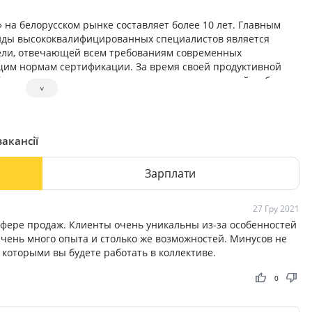
на белорусском рынке составляет более 10 лет. Главным
нды высококвалифицированных специалистов является
ели, отвечающей всем требованиям современных
им нормам сертификации. За время своей продуктивной
больших результатов в производстве оригинальной мебели
˅
ений, офисных организаций, став надежным партнером для
ний.
вакансії
Зарплати
27 Гру 2021
фере продаж. Клиенты очень уникальны из-за особенностей
 Очень много опыта и столько же возможностей. Минусов не
с которыми вы будете работать в коллективе.
thumb_up
thumb_down
0