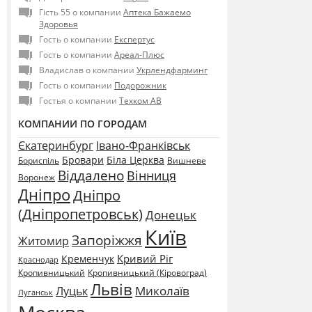
Гість 55 о компании
Аптека Бажаемо
Здоровья
Гость о компании
Експертус
Гость о компании
Ареал-Плюс
Владислав о компании
Укрлендфарминг
Гость о компании
Подорожник
Гостья о компании
Техком АВ
КОМПАНИИ ПО ГОРОДАМ
Єкатеринбург
Івано-Франківськ
Бровари
Біла Церква
Бориспіль
Вишневе
Віддалено
Вінниця
Воронеж
Дніпро
Дніпро
(Дніпропетровськ)
Донецьк
Київ
Запоріжжя
Житомир
Кривий Ріг
Кременчук
Краснодар
Кропивницький
Кропивницький (Кіровоград)
Львів
Миколаїв
Луцьк
Луганськ