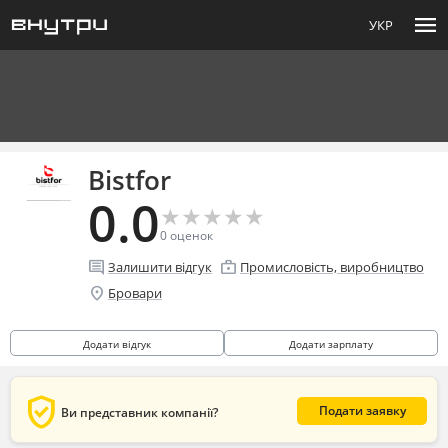
menu
УКР
Bistfor
0.0
★
★
★
★
★
★
★
★
★
★
0
оценок
comment
enterprise
Залишити відгук
Промисловість, виробництво
location_on
Бровари
Додати відгук
Додати зарплату
verified_user
Подати заявку
Ви представник компанії?