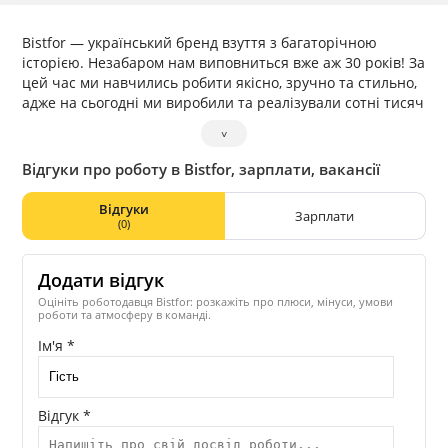
Bistfor — український бренд взуття з багаторічною
історією. Незабаром нам виповниться вже аж 30 років! За
цей час ми навчились робити якісно, зручно та стильно,
адже на сьогодні ми виробили та реалізували сотні тисяч
пар взуття.
˅
Проте, починаючи з квітня 2022 року, ми присвятили
себе створенню тактичного взуття, яке зараз є таким
Відгуки про роботу в Bistfor, зарплати, вакансії
необхідним для наших захисників. Ми розробили та
створили ідеальні берці та кросівки на кожен сезон, в
Відгуки
Зарплати
яких ви будете почувати себе легко та комфортно,
(0)
завдяки використанню спеціальних і тільки якісних
матеріалів.
Додати відгук
Від моменту дизайну та до найдрібніших деталей. Ми
робимо все своїми руками, використовуючи 100%
Оцініть роботодавця Bistfor: розкажіть про плюси, мінуси, умови
роботи та атмосферу в команді.
екологічні матеріали. А всі виробничі потужності, через
які проходить майбутнє взуття знаходяться на нашій
Ім'я *
фабриці, в Україні.
Взуття від Bistfor — це не тільки про красу, якість,
зручність. В першу чергу, це про людей. Про кожного, хто
Відгук *
створює наше взуття та про кожного, хто його носить.