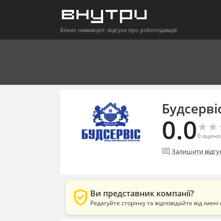
Бізнес навиворіт: відгуки про роботодавців
Будсерві
0.0
★
★
★
★
0
оцено
comment
Залишити відгу
verified_user
Ви представник компанії?
Редагуйте сторінку та відповідайте від імені 