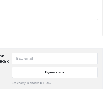
ро
вськ
Без спаму. Відписка в 1 клік.