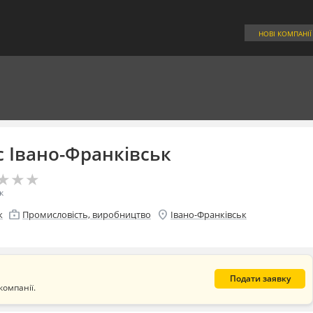
НОВІ КОМПАНІЇ
с Івано-Франківськ
★
★
★
★
★
★
к
enterprise
location_on
к
Промисловість, виробництво
Івано-Франківськ
Подати заявку
компанії.