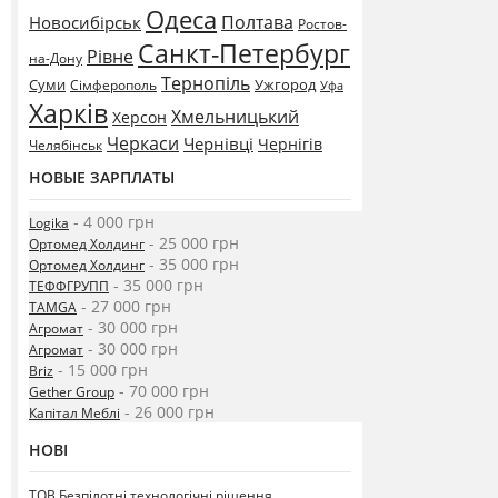
Одеса
Полтава
Новосибірськ
Ростов-
Санкт-Петербург
Рівне
на-Дону
Тернопіль
Суми
Ужгород
Сімферополь
Уфа
Харків
Хмельницький
Херсон
Черкаси
Чернівці
Чернігів
Челябінськ
НОВЫЕ ЗАРПЛАТЫ
- 4 000 грн
Logika
- 25 000 грн
Ортомед Холдинг
- 35 000 грн
Ортомед Холдинг
- 35 000 грн
ТЕФФГРУПП
- 27 000 грн
TAMGA
- 30 000 грн
Агромат
- 30 000 грн
Агромат
- 15 000 грн
Briz
- 70 000 грн
Gether Group
- 26 000 грн
Капітал Меблі
НОВІ
ТОВ Безпілотні технологічні рішення