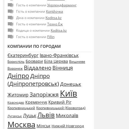
Гость о компании
Укрлендфарминг
Гість о компании
Копійочка
Діна о компании
Koditsa.kz
Гость о компании
Техно Ёж
Кодица о компании
Koditsa.kz
Гость о компании
Fillin
КОМПАНИИ ПО ГОРОДАМ
Єкатеринбург
Івано-Франківськ
Бровари
Біла Церква
Бориспіль
Вишневе
Віддалено
Вінниця
Воронеж
Дніпро
Дніпро
(Дніпропетровськ)
Донецьк
Київ
Запоріжжя
Житомир
Кривий Ріг
Кременчук
Краснодар
Кропивницький
Кропивницький (Кіровоград)
Львів
Миколаїв
Луцьк
Луганськ
Москва
Мінськ
Нижній Новгород