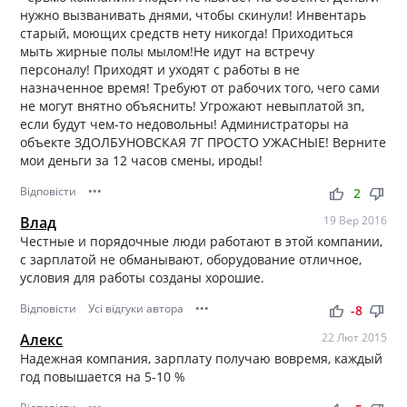
нужно вызванивать днями, чтобы скинули! Инвентарь
старый, моющих средств нету никогда! Приходиться
мыть жирные полы мылом!Не идут на встречу
персоналу! Приходят и уходят с работы в не
назначенное время! Требуют от рабочих того, чего сами
не могут внятно объяснить! Угрожают невыплатой зп,
если будут чем-то недовольны! Администраторы на
объекте ЗДОЛБУНОВСКАЯ 7Г ПРОСТО УЖАСНЫЕ! Верните
мои деньги за 12 часов смены, ироды!
Відповісти
•••
thumb_up
thumb_down
2
Влад
19 Вер 2016
Честные и порядочные люди работают в этой компании,
с зарплатой не обманывают, оборудование отличное,
условия для работы созданы хорошие.
Відповісти
Усі відгуки автора
•••
thumb_up
thumb_down
-8
Алекс
22 Лют 2015
Надежная компания, зарплату получаю вовремя, каждый
год повышается на 5-10 %