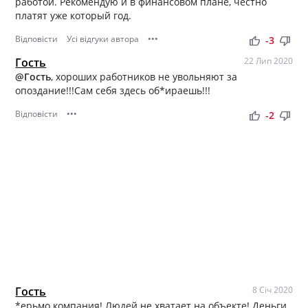
работой. Рекомендую и в финансовом плане, честно
платят уже который год.
Відповісти
Усі відгуки автора
•••
thumb_up
thumb_down
-3
Гость
22 Лип 2020
@Гость
, хороших работников не увольняют за
опоздание!!!Сам себя здесь об*ираешь!!!
Відповісти
•••
thumb_up
thumb_down
-2
Гость
8 Січ 2020
*ерьмо компания! Людей не хватает на объекте! Деньги