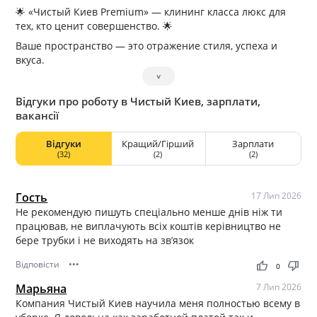
🌟 «Чистый Киев Premium» — клининг класса люкс для
тех, кто ценит совершенство. 🌟
Ваше пространство — это отражение стиля, успеха и
вкуса.
Мы создаём атмосферу безупречной чистоты, где каждая
˅
деталь имеет значение.
Відгуки про роботу в Чистый Киев, зарплати,
💎 Наши премиум-услуги:
вакансії
• Элитная уборка апартаментов, резиденций и
представительских офисов.
Відгуки
Кращий/Гірший
Зарплати
• Деликатный уход за натуральными материалами:
(32)
(2)
(2)
мрамор, дерево, кожа, паркет.
• Химчистка мебели, ковров и текстиля европейскими
средствами.
Гость
17 Лип 2026
• Уборка после мероприятий, ремонтов и релокации.
Не рекомендую пишуть спеціально менше днів ніж ти
• Персональное обслуживание по индивидуальному
працював, не виплачують всіх коштів керівництво не
графику.
бере трубки і не виходять на зв’язок
🤍 Наши преимущества:
Відповісти
•••
thumb_up
thumb_down
0
• Безупречная репутация и конфиденциальность.
• Только обученные специалисты с опытом работы в
Марьяна
7 Лип 2026
премиум-сегменте.
Компания Чистый Киев научила меня полностью всему в
• Используем исключительно безопасную,