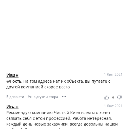
Иван
1 Лют 2021
@Гость
, На том адресе нет их объекта, вы путаете с
другой компанией скорее всего
Відповісти
Усі відгуки автора
•••
thumb_up
thumb_down
0
Иван
1 Лют 2021
Рекомендую компанию Чистый Киев всем кто хочет
связать себя с этой профессией. Работа интересная,
каждый день новые заказчики, всегда довольны нашей