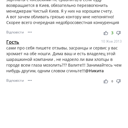
возвращается в Киев, обязательно перезвогюнить
менеджерам Чистый Киев. Я у них на хорошем счету.
А вот зачем обливать грязью контору мне непонятно!
Скорее всего очередная недобросовестная конкуренция
Відповісти
•••
thumb_up
thumb_down
3
Гость
10 Жов 2013
сами про себя пишете отзывы, засранцы и сервис у вас
хромает на обе ношги. Дима ваш и есть владелец этой
шарашкиной компании , не надоело ли вам хлопцы в
городе всем глаза мозолить??? Валите!!! Занимайтесь чем
нибудь другим, одним словом сгиньте!!!
@Никита
Відповісти
•••
thumb_up
thumb_down
0