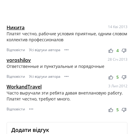
Никита
14 Кві 2013
Платят честно, рабочие условия приятные, одним словом
коллектив профессионалов
Відповісти
Усі відгуки автора
•••
thumb_up
thumb_down
4
voroshilov
28 Січ 2013
Ответственные и пунктуальные и порядочные
Відповісти
Усі відгуки автора
•••
thumb_up
thumb_down
5
WorkandTravel
3 Лип 2012
Часто выручали эти ребята давая внеплановую работу.
Платят честно, требуют много.
Відповісти
•••
thumb_up
thumb_down
5
Додати відгук