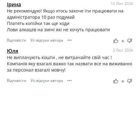
Ірина
12 Лют 2026
Не рекомендую! Якщо хтось захоче їти працювати на
адміністратора 10 раз подумай
Платять копійки так ще ходи
Лови алкашів на зміні які не хочуть працювати
Відповісти
Усі відгуки автора
•••
thumb_up
thumb_down
0
Юля
2 Лют 2026
Не виплачують кошти , не витрачайте свій час !
Компанія яку взагалі важко так назвати все на виживанні
за персонал взагалі мовчу!
Відповісти
Усі відгуки автора
•••
thumb_up
thumb_down
0