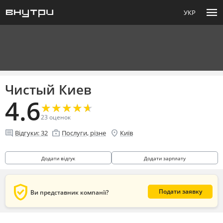
menu
УКР
Чистый Киев
4.6
★
★
★
★
★
★
★
★
★
★
23
оценок
comment
enterprise
location_on
Відгуки:
32
Послуги, різне
Київ
Додати відгук
Додати зарплату
verified_user
Подати заявку
Ви представник компанії?