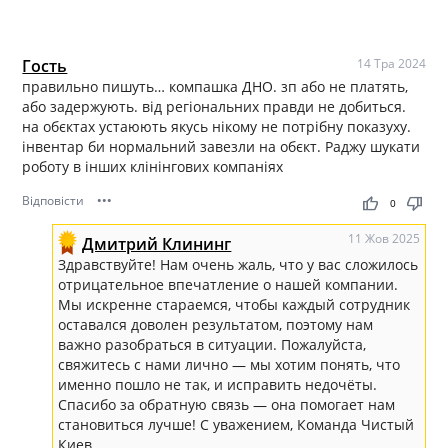
Гость
14 Тра 2024
правильно пишуть… компашка ДНО. зп або не платять,
або задержують. від регіональних правди не добиться.
на обєктах устаюють якусь нікому не потрібну показуху.
інвентар би нормальний завезли на обєкт. Раджу шукати
роботу в інших клінінгових компаніях
Відповісти
•••
thumb_up
thumb_down
0
11 Жов 2025
Дмитрий Клининг
Здравствуйте! Нам очень жаль, что у вас сложилось
отрицательное впечатление о нашей компании.
Мы искренне стараемся, чтобы каждый сотрудник
оставался доволен результатом, поэтому нам
важно разобраться в ситуации. Пожалуйста,
свяжитесь с нами лично — мы хотим понять, что
именно пошло не так, и исправить недочёты.
Спасибо за обратную связь — она помогает нам
становиться лучше! С уважением, Команда Чистый
Киев