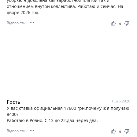
уборке. Я довольна как заработной платой так и
сертифицированную химию.
отношением внутри коллектива. Работаю и сейчас. На
• Деликатность, пунктуальность и эстетика в каждом
дворе 2026 год.
действии.
Відповісти
•••
thumb_up
thumb_down
0
✨ Мы не просто убираем — мы создаём атмосферу
чистоты, уюта и достоинства.
Гость
1 Бер 2026
У вас ставка официальная 17600 грн.почему ж я получаю
8400?
Работаю в Ровно. С 13 до 22.два через два.
Відповісти
•••
thumb_up
thumb_down
0