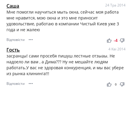
Саша
24 Тра 2014
Мне помогли научиться мыть окна, сейчас моя работа
мне нравится, мою окна и это мне приносит
удовольствие, работаю в компании Чистый Киев уже 3
года и не жалею
Відповісти
•••
thumb_up
thumb_down
-4
Гость
4 Кві 2014
засранцы! сами просебя пишуш лестные отзыаы. Не
надоело ли вам , а Дима??? Ну не мешайте людям
работать.У вас не здоровая конкуренция, и мы вас убере
из рынка клининга!!!
Відповісти
•••
thumb_up
thumb_down
0