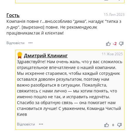
Гость
15 Лип 2023
Компанія повне г…вно,особливо “дима”, нагадує “типка з
л-днр”. [вырезано] повне. Не рекомендую,як
працівникам,так й клієнтам!
Відповісти
•••
thumb_up
thumb_down
-2
11 Жов 2025
Дмитрий Клининг
Здравствуйте! Нам очень жаль, что у вас сложилось
отрицательное впечатление о нашей компании.
Мы искренне стараемся, чтобы каждый сотрудник
оставался доволен результатом, поэтому нам
важно разобраться в ситуации. Пожалуйста,
свяжитесь с нами лично — мы хотим понять, что
именно пошло не так, и исправить недочёты.
Спасибо за обратную связь — она помогает нам
становиться лучше! С уважением, Команда Чистый
Киев
Відповісти
•••
thumb_up
thumb_down
0