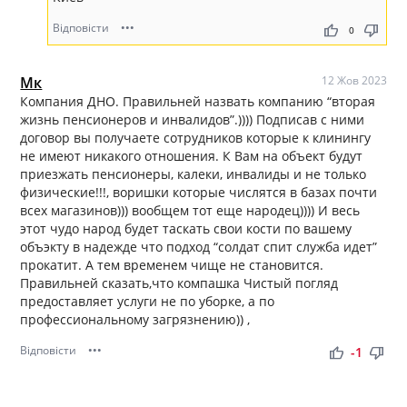
Відповісти
•••
thumb_up
thumb_down
0
Мк
12 Жов 2023
Компания ДНО. Правильней назвать компанию “вторая
жизнь пенсионеров и инвалидов”.)))) Подписав с ними
договор вы получаете сотрудников которые к клинингу
не имеют никакого отношения. К Вам на объект будут
приезжать пенсионеры, калеки, инвалиды и не только
физические!!!, воришки которые числятся в базах почти
всех магазинов))) вообщем тот еще народец)))) И весь
этот чудо народ будет таскать свои кости по вашему
объэкту в надежде что подход “солдат спит служба идет”
прокатит. А тем временем чище не становится.
Правильней сказать,что компашка Чистый погляд
предоставляет услуги не по уборке, а по
профессиональному загрязнению)) ,
Відповісти
•••
thumb_up
thumb_down
-1