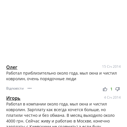
Олег
15 Січ 2014
Работал приблизительно около года, мыл окна и чистил
ковролин, очень порядочные люди
Відповісти
•••
thumb_up
thumb_down
1
Игорь
4 Січ 2014
Работал в компании около года, мыл окна и чистил
ковролин. Зарплату как всегда хочется больше, но
платили честно и без обмана. В месяц выходило около
4000 грн. Сейчас живу и работаю в Москве, конечно
зарплаты с Киевскими не сравнить) а если буду