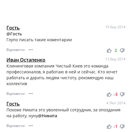
Гость
19 Бер 2014
@Гость
Глупо писать такие коментарии
Відповісти
•••
thumb_up
thumb_down
2
Иван Остапенко
13 Бер 2014
Клининговая компания Чистый Киев это команда
профессионалов, я работаю в ней и сейчас. Кто хочет
работать и дарить людям чистоту, рекомендую наш
коллектив
Відповісти
•••
thumb_up
thumb_down
-3
Гость
4 Лют 2014
Похоже Никита это уволенный сотрудник, за опоздания
на работу, нуну
@Никита
Відповісти
•••
thumb_up
thumb_down
-1