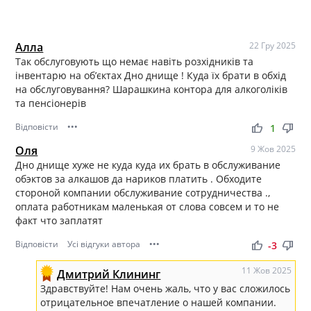
Алла
22 Гру 2025
Так обслуговують що немає навіть розхідників та
інвентарю на обʼєктах Дно днище ! Куда їх брати в обхід
на обслуговування? Шарашкина контора для алкоголіків
та пенсіонерів
Відповісти
•••
thumb_up
thumb_down
1
Оля
9 Жов 2025
Дно днище хуже не куда куда их брать в обслуживание
обэктов за алкашов да нариков платить . Обходите
стороной компании обслуживание сотрудничества .,
оплата работникам маленькая от слова совсем и то не
факт что заплатят
Відповісти
Усі відгуки автора
•••
thumb_up
thumb_down
-3
11 Жов 2025
Дмитрий Клининг
Здравствуйте! Нам очень жаль, что у вас сложилось
отрицательное впечатление о нашей компании.