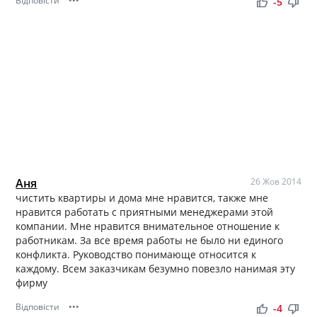
Відповісти
•••
thumb_up
thumb_down
-5
Аня
26 Жов 2014
чистить квартиры и дома мне нравится, также мне
нравится работать с приятными менеджерами этой
компании. Мне нравится внимательное отношение к
работникам. За все время работы не было ни единого
конфликта. Руководство понимающе относится к
каждому. Всем заказчикам безумно повезло нанимая эту
фирму
Відповісти
•••
thumb_up
thumb_down
-4