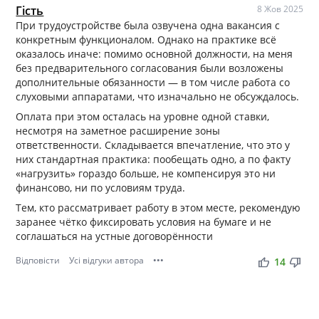
Гість
8 Жов 2025
При трудоустройстве была озвучена одна вакансия с
конкретным функционалом. Однако на практике всё
оказалось иначе: помимо основной должности, на меня
без предварительного согласования были возложены
дополнительные обязанности — в том числе работа со
слуховыми аппаратами, что изначально не обсуждалось.
Оплата при этом осталась на уровне одной ставки,
несмотря на заметное расширение зоны
ответственности. Складывается впечатление, что это у
них стандартная практика: пообещать одно, а по факту
«нагрузить» гораздо больше, не компенсируя это ни
финансово, ни по условиям труда.
Тем, кто рассматривает работу в этом месте, рекомендую
заранее чётко фиксировать условия на бумаге и не
соглашаться на устные договорённости
Відповісти
Усі відгуки автора
•••
thumb_up
thumb_down
14