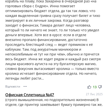
корабль на плаву, пока Захарина в очередной раз «на
горловых сбора с Ендрю». Инна помогает
оптимизировать бюджет отдела, да так так ловко, что
каждая выделенная гривна сразу получает билет и тихо
эмигрирует в их личные закрома. Когда разговор
заходит о финансах, Тамара делает лицо человека,
который то ли ничего не знает, то ли только что увидел
деньги впервые. Хотя все в курсе: если в отделе
внезапно пропало финансирование, достаточно
проследить блестящий след — ведет прямиком к её
каблукам. Там, под аккуратным маникюром и
непоколебимым «я тут ни при чём», обычно и прячется
весь бюджет. Инна же ходит рядом и каждый раз смотря
лицом красивого аутиста на эту бухгалтерскую магию,
словно фокусник вытаскивает кролика — только вместо
кролика исчезает финансирование отдела. Но ничего,
легенды любят расти…
Відповісти
•••
thumb_up
thumb_down
13
Офисная Сплетница №47
27 Лис 2025
(строго вымышленная, но подозрительно жизненная) В
отделе, где принтер зажёвывает бумагу примерно так же,