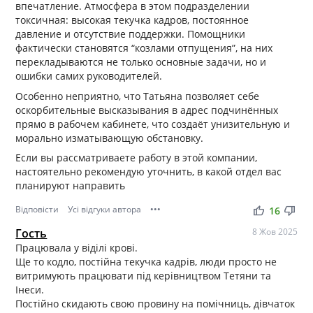
впечатление. Атмосфера в этом подразделении
токсичная: высокая текучка кадров, постоянное
давление и отсутствие поддержки. Помощники
фактически становятся “козлами отпущения”, на них
перекладываются не только основные задачи, но и
ошибки самих руководителей.
Особенно неприятно, что Татьяна позволяет себе
оскорбительные высказывания в адрес подчинённых
прямо в рабочем кабинете, что создаёт унизительную и
морально изматывающую обстановку.
Если вы рассматриваете работу в этой компании,
настоятельно рекомендую уточнить, в какой отдел вас
планируют направить
Відповісти
Усі відгуки автора
•••
thumb_up
thumb_down
16
Гость
8 Жов 2025
Працювала у віділі крові.
Ще то кодло, постійна текучка кадрів, люди просто не
витримують працювати під керівництвом Тетяни та
Інеси.
Постійно скидають свою провину на помічниць, дівчаток