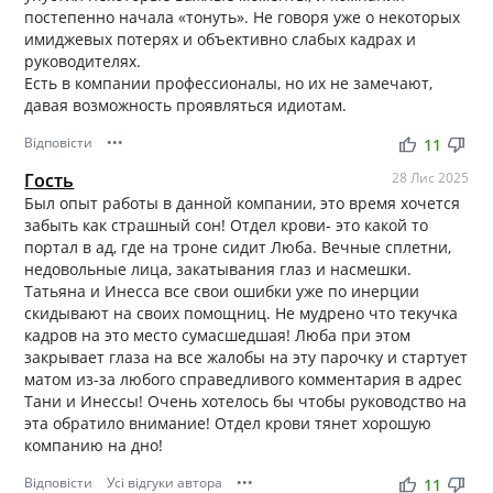
постепенно начала «тонуть». Не говоря уже о некоторых
имиджевых потерях и объективно слабых кадрах и
руководителях.
Есть в компании профессионалы, но их не замечают,
давая возможность проявляться идиотам.
Відповісти
•••
thumb_up
thumb_down
11
Гость
28 Лис 2025
Был опыт работы в данной компании, это время хочется
забыть как страшный сон! Отдел крови- это какой то
портал в ад, где на троне сидит Люба. Вечные сплетни,
недовольные лица, закатывания глаз и насмешки.
Татьяна и Инесса все свои ошибки уже по инерции
скидывают на своих помощниц. Не мудрено что текучка
кадров на это место сумасшедшая! Люба при этом
закрывает глаза на все жалобы на эту парочку и стартует
матом из-за любого справедливого комментария в адрес
Тани и Инессы! Очень хотелось бы чтобы руководство на
эта обратило внимание! Отдел крови тянет хорошую
компанию на дно!
Відповісти
Усі відгуки автора
•••
thumb_up
thumb_down
11