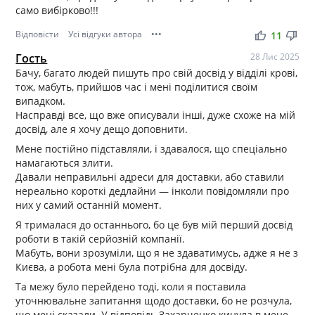
само вибірково!!!
Відповісти
Усі відгуки автора
•••
thumb_up
thumb_down
11
Гость
28 Лис 2025
Бачу, багато людей пишуть про свій досвід у відділі крові,
тож, мабуть, прийшов час і мені поділитися своїм
випадком.
Насправді все, що вже описували інші, дуже схоже на мій
досвід, але я хочу дещо доповнити.
Мене постійно підставляли, і здавалося, що спеціально
намагаються злити.
Давали неправильні адреси для доставки, або ставили
нереально короткі дедлайни — інколи повідомляли про
них у самий останній момент.
Я трималася до останнього, бо це був мій перший досвід
роботи в такій серйозній компанії.
Мабуть, вони зрозуміли, що я не здаватимусь, адже я не з
Києва, а робота мені була потрібна для досвіду.
Та межу було перейдено тоді, коли я поставила
уточнювальне запитання щодо доставки, бо не розчула,
що мені сказали. У відповідь Захарченко кинула в мене