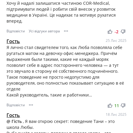
Хочу й надалі залишатися частиною COR-Medical,
підтримувати людей і робити свій внесок у розвиток
медицини в Україні. Це надихає та мотивує рухатися
вперед.
Відповісти
Усі відгуки автора
•••
thumb_up
thumb_down
-2
Гость
25 Лис 2025
Я лично стал свидетелем того, как Люба позволяла себе
ругаться матом на девочку-офис-менеджера. Причём
выражения были такими, какие не каждый моряк
позволит себе в адрес постороннего человека — а тут
это звучало в сторону её собственного подчинённого.
Такое поведение не просто недопустимо для
руководителя, оно полностью показывает ситуацию в её
отделе
Какой руководитель, такие и работники…
Відповісти
•••
thumb_up
thumb_down
11
Гость
18 Лис 2025
@ Гість
, Я вам открою секрет: поведение Тани – это
школа Любы.