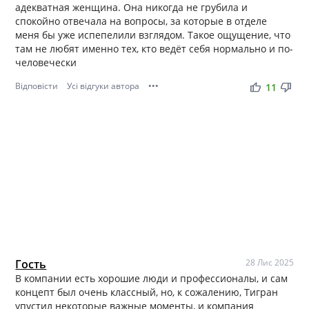
адекватная женщина. Она никогда не грубила и
спокойно отвечала на вопросы, за которые в отделе
меня бы уже испепелили взглядом. Такое ощущение, что
там не любят именно тех, кто ведёт себя нормально и по-
человечески
Відповісти
Усі відгуки автора
•••
thumb_up
thumb_down
11
Гость
28 Лис 2025
В компании есть хорошие люди и профессионалы, и сам
концепт был очень классный, но, к сожалению, Тигран
упустил некоторые важные моменты, и компания