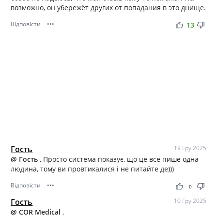
возможно, он убережёт других от попадания в это днище.
Відповісти
•••
thumb_up
thumb_down
13
Гость
19 Гру 2025
@ Гость
, Просто система показує, що це все пише одна
людина, тому ви провтикалися і не питайте де)))
Відповісти
•••
thumb_up
thumb_down
0
Гость
10 Гру 2025
@ COR Medical
,