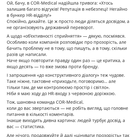
Ой, бачу, в COR-Medical надійшла тривога: «Хтось
залишив багато відгуків! Репутація в небезпеці! Негайно
в бункер HR-відділу!»
Спокійно, дихайте. Це ж просто люди діляться досвідом, а
не організовують державний переворот.
А щодо «об’єктивності сприйняття» — дякую, посміявся.
Особливо коли компанія розповідає про прозорість, але
бачить проблему не в тому, що пишуть, а в тому, скільки
разів це написали.
Наче якщо повторити правду один раз — це критика, а
якщо десять — то вже змова проти бренду.
І запрошення «до конструктивного діалогу» теж чудове.
Таке ніжне, тактовне «приходьте, поговоримо… але
тільки там, де ми контролюємо простір і світло».
Ніби я маю ходу до HR-входу з червоною доріжкою.
Тож, шановна команда COR-Medical,
коли до вас звертаються — не робіть вигляд, що головне
питання в кількості коментарів.
Інакше виходить дивна картина: людей турбує досвід, а
вас — статистика.
Але нічого, продовжуйте й далі «цінувати прозорість» так