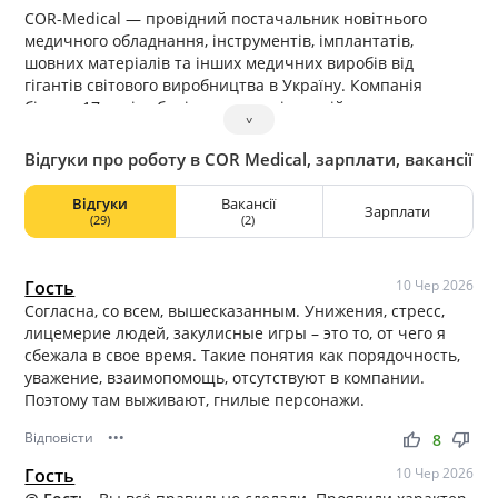
COR-Medical — провідний постачальник новітнього
медичного обладнання, інструментів, імплантатів,
шовних матеріалів та інших медичних виробів від
гігантів світового виробництва в Україну. Компанія
більше 17 років зберігає репутацію надійного партнера,
˅
імпортера та новатора у галузі охорони здоров’я.
Ми оснащуємо лікарні необхідним медичним
Відгуки про роботу в COR Medical, зарплати, вакансії
обладнанням, інструментами, імплантатами, шовними
матеріаліами та іншими медичними виробами, а також
Відгуки
Вакансії
Зарплати
обслуговуємо медичне обладнання протягом його
(29)
(2)
життєвого циклу.
Наші ключові принципи роботи:
— професіоналізм;
Гость
10 Чер 2026
— відповідальне партнерство;
Согласна, со всем, вышесказанным. Унижения, стресс,
— надійність.
лицемерие людей, закулисные игры – это то, от чего я
Приєднуйтесь до нашої команди, де одна з ключових
сбежала в свое время. Такие понятия как порядочность,
цінностей є взаємоповага до кожного співробітника!
уважение, взаимопомощь, отсутствуют в компании.
Поэтому там выживают, гнилые персонажи.
Відповісти
•••
thumb_up
thumb_down
8
Гость
10 Чер 2026