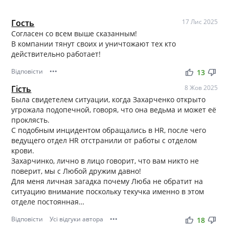
Гость
17 Лис 2025
Согласен со всем выше сказанным!
В компании тянут своих и уничтожают тех кто
действительно работает!
Відповісти
•••
thumb_up
thumb_down
13
Гість
8 Жов 2025
Была свидетелем ситуации, когда Захарченко открыто
угрожала подопечной, говоря, что она ведьма и может её
проклясть.
С подобным инцидентом обращались в HR, после чего
ведущего отдел HR отстранили от работы с отделом
крови.
Захарчинко, лично в лицо говорит, что вам никто не
поверит, мы с Любой дружим давно!
Для меня личная загадка почему Люба не обратит на
ситуацию внимание поскольку текучка именно в этом
отделе постоянная…
Відповісти
Усі відгуки автора
•••
thumb_up
thumb_down
18