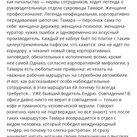
как начальство — нервы сотрудников, ходит легенда о
руководительнице отдела сукровицы Тамаре. Женщине
профессионалке: Легенда неофициальная, корпоративно
передаваемая шёпотом. Тамара — персонаж сама по
себе: женщина-дирижёр, женщина-психолог, женщина-
куратор чужих ошибок и одновременно их искусный
производитель. Каждый её каблук бьёт по плитке с таким
целеустремлённым пафосом, что кажется: она не идёт по
коридору, а чеканит новый свод корпоративных
заповедей, обязательных к исполнению всеми, кроме
неё самой.Однако, согласно корпоративной мифологии, у
Тамары есть любопытная привычка: исчезать на
«важные рабочие маршруты» на служебном автомобиле.
И вот, как рассказывают особо наблюдательные
сотрудники, в этих маршрутах ей почему-то всегда
требуется… УЖЕ бывший водитель Ендрю. Совпадение? В
офисе давно никто не верит в совпадения — только в
кофе и туманность человеческой морали. Говорят
(конечно, никто не подтверждал, но все знают), что после
таких «маршрутов» Тамара возвращается в отдел с
видом человека, который победил международный
тендер, но почему-то слегка растрёпан. И сразу
начинает читать нотации своим помощницам о высоких