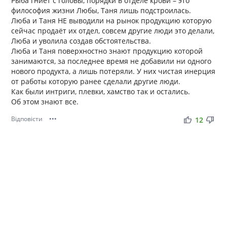
Рыба гниёт с головы, порядки в отделе крови – это
философия жизни Любы, Таня лишь подстроилась.
Люба и Таня НЕ выводили на рынок продукцию которую
сейчас продаёт их отдел, совсем другие люди это делали,
Люба и уволила создав обстоятельства.
Люба и Таня поверхностно знают продукцию которой
занимаются, за последнее время не добавили ни одного
нового продукта, а лишь потеряли. У них чистая инерция
от работы которую ранее сделали другие люди.
Как были интриги, плевки, хамство так и остались.
Об этом знают все.
Відповісти
•••
thumb_up
thumb_down
12