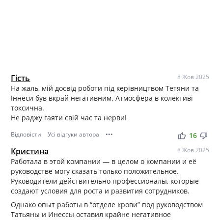
Гість
8 Жов 2025
На жаль, мій досвід роботи під керівництвом Тетяни та
Іннеси був вкрай негативним. Атмосфера в колективі
токсична.
Не раджу гаяти свій час та нерви!
Відповісти
Усі відгуки автора
•••
thumb_up
thumb_down
16
Кристина
8 Жов 2025
Работала в этой компании — в целом о компании и её
руководстве могу сказать только положительное.
Руководители действительно профессионалы, которые
создают условия для роста и развития сотрудников.
Однако опыт работы в “отделе крови” под руководством
Татьяны и Инессы оставил крайне негативное