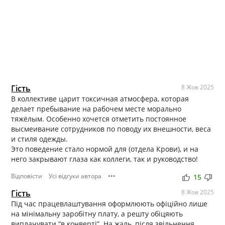
Гість
8 Жов 2025
В коллективе царит токсичная атмосфера, которая
делает пребывание на рабочем месте морально
тяжёлым. Особенно хочется отметить постоянное
высмеивание сотрудников по поводу их внешности, веса
и стиля одежды.
Это поведение стало нормой для (отдела Крови), и на
него закрывают глаза как коллеги, так и руководство!
Відповісти
Усі відгуки автора
•••
thumb_up
thumb_down
15
Гість
8 Жов 2025
Під час працевлаштування оформлюють офіційно лише
на мінімальну заробітну плату, а решту обіцяють
виплачувати “в конверті”. На жаль, після звільнення