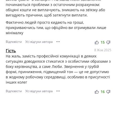
починаються проблеми з остаточним розрахунком:
обіцяні кошти не виплачують, зникають на зв’язку або
вигадують причини, щоб затягнути виплати.
Фактично людей просто кидають на гроші,
прикриваючись тим, що офіційно ви отримували лише
мінімалку
Відповісти
Усі відгуки автора
•••
thumb_up
thumb_down
15
Гість
8 Жов 2025
На жаль, замість професійної комунікації в деяких
ситуаціях доводилося стикатися з особистими образами з
боку керівництва, а саме Люби. Звернення у грубій
формі, приниження, підвищений тон — це не допустимо
в жодному робочому середовищі, особливо в присутності
інших колег
Відповісти
Усі відгуки автора
•••
thumb_up
thumb_down
16