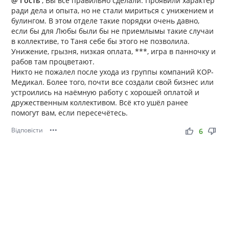
@ Гость
, Вы всё правильно сделали. Проявили характер
ради дела и опыта, но не стали мириться с унижением и
булингом. В этом отделе такие порядки очень давно,
если бы для Любы были бы не приемлымы такие случаи
в коллективе, то Таня себе бы этого не позволила.
Унижение, грызня, низкая оплата, ***, игра в панночку и
рабов там процветают.
Никто не пожалел после ухода из группы компаний КОР-
Медикал. Более того, почти все создали свой бизнес или
устроились на наёмную работу с хорошей оплатой и
дружественным коллективом. Всё кто ушёл ранее
помогут вам, если пересечётесь.
Відповісти
•••
thumb_up
thumb_down
6