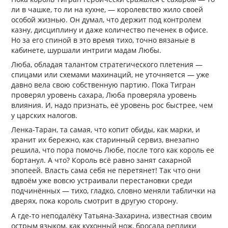
ли в чашке, то ли на кухне, — королевство жило своей
особой жизнью. Он думал, что держит под контролем
казну, дисциплину и даже количество печенек в офисе.
Но за его спиной в это время тихо, точно вязаные в
кабинете, шуршали интриги мадам Любы.
Люба, обладая талантом стратегического плетения —
спицами или схемами махинаций, не уточняется — уже
давно вела свою собственную партию. Пока Тигран
проверял уровень сахара, Люба проверяла уровень
влияния. И, надо признать, её уровень рос быстрее, чем
у царских налогов.
Ленка-Таран, та самая, что копит обиды, как марки, и
хранит их бережно, как старинный сервиз, внезапно
решила, что пора помочь Любе, после того как король ее
бортанул. А что? Король всё равно занят сахарной
эпопеей. Власть сама себя не перетянет! Так что они
вдвоём уже вовсю устраивали перестановки среди
подчинённых — тихо, гладко, словно меняли таблички на
дверях, пока король смотрит в другую сторону.
А где-то неподалёку Татьяна-Захарина, известная своим
острым языком, как кухонный нож, бросала реплики