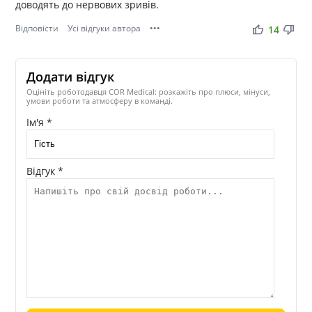
доводять до нервових зривів.
Відповісти
Усі відгуки автора
•••
thumb_up
thumb_down
14
Додати відгук
Оцініть роботодавця COR Medical: розкажіть про плюси, мінуси,
умови роботи та атмосферу в команді.
Ім'я *
Відгук *