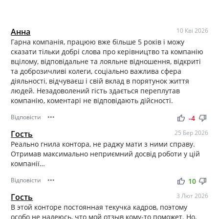
Анна
10 Кві 2026
Гарна компанія, працюю вже більше 5 років і можу
сказати тільки добрі слова про керівництво та компанію
вцілому, відповідальне та лояльне відношення, відкриті
та доброзичливі колеги, соціально важлива сфера
діяльності, відчуваєш і свій вклад в порятунок життя
людей. Незадоволений гість здається переплутав
компанію, коментарі не відповідають дійсності.
Відповісти
•••
thumb_up
thumb_down
-4
Гость
25 Бер 2026
Реально гнила контора, не раджу мати з ними справу.
Отримав максимально неприємний досвід роботи у цій
компанії…
Відповісти
•••
thumb_up
thumb_down
10
Гость
3 Лют 2026
В этой конторе постоянная текучка кадров, поэтому
особо не надеюсь, что мой отзыв кому-то поможет. Но,