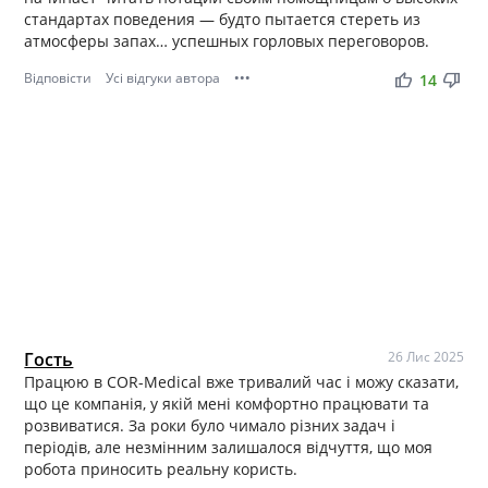
стандартах поведения — будто пытается стереть из
атмосферы запах… успешных горловых переговоров.
Відповісти
Усі відгуки автора
•••
thumb_up
thumb_down
14
Гость
26 Лис 2025
Працюю в COR-Medical вже тривалий час і можу сказати,
що це компанія, у якій мені комфортно працювати та
розвиватися. За роки було чимало різних задач і
періодів, але незмінним залишалося відчуття, що моя
робота приносить реальну користь.