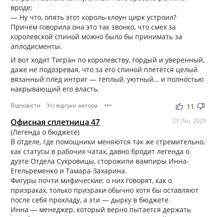
вроде:
— Ну что, опять этот король-клоун цирк устроил?
Причём говорила она это так звонко, что смех за
королевской спиной можно было бы принимать за
аплодисменты.
И вот ходит Тигран по королевству, гордый и уверенный,
даже не подозревая, что за его спиной плетётся целый
вязанный плед интриг — тёплый, уютный… и полностью
накрывающий его власть.
Відповісти
Усі відгуки автора
•••
thumb_up
thumb_down
11
Офисная сплетница 47
27 Лис 2025
(Легенда о бюджете)
В отделе, где помощники меняются так же стремительно,
как статусы в рабочих чатах, давно бродит легенда о
дуэте Отдела Сукровицы, сторожили вампиры Инна-
Егельременко и Тамара-Захарина.
Фигуры почти мифические: о них говорят, как о
призраках, только призраки обычно хотя бы оставляют
после себя прохладу, а эти — дырку в бюджете.
Инна — менеджер, который верно пытается держать