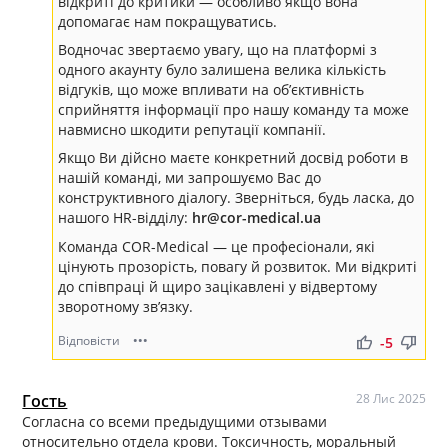
відкриті до критики — особливо якщо вона
допомагає нам покращуватись.
Водночас звертаємо увагу, що на платформі з
одного акаунту було залишена велика кількість
відгуків, що може впливати на об’єктивність
сприйняття інформації про нашу команду та може
навмисно шкодити репутації компанії.
Якщо Ви дійсно маєте конкретний досвід роботи в
нашій команді, ми запрошуємо Вас до
конструктивного діалогу. Зверніться, будь ласка, до
нашого HR-відділу:
hr@cor-medical.ua
Команда COR-Medical — це професіонали, які
цінують прозорість, повагу й розвиток. Ми відкриті
до співпраці й щиро зацікавлені у відвертому
зворотному зв’язку.
Відповісти
•••
thumb_up
thumb_down
-5
Гость
28 Лис 2025
Согласна со всеми предыдущими отзывами
относительно отдела крови. Токсичность, моральный