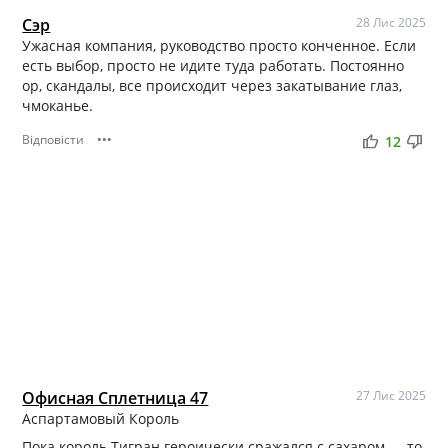
Сэр
28 Лис 2025
Ужасная компания, руководство просто конченное. Если
есть выбор, просто не идите туда работать. Постоянно
ор, скандалы, все происходит через закатывание глаз,
чмоканье.
Відповісти
•••
thumb_up
thumb_down
12
Офисная Сплетница 47
27 Лис 2025
Аспартамовый Король
Пока король Тигран героически сражался с сахаром — то