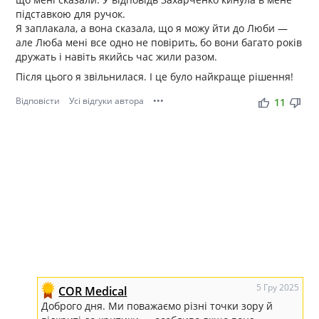
підставкою для ручок.
Я заплакала, а вона сказала, що я можу йти до Люби —
але Люба мені все одно не повірить, бо вони багато років
дружать і навіть якийсь час жили разом.
Після цього я звільнилася. І це було найкраще рішення!
Відповісти
Усі відгуки автора
•••
thumb_up
thumb_down
11
5 Гру 2025
COR Medical
Доброго дня. Ми поважаємо різні точки зору й