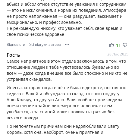
абьюз и абсолютное отсутствие уважения к сотрудникам
— это не исключения, а норма их поведения. Атмосфера
не просто напряжённая — она разрушает, выжимает и
эмоционально, и профессионально.
Не рекомендую никому, кто уважает себя, своё время и
своё психическое здоровье
Відповісти
Усі відгуки автора
•••
thumb_up
thumb_down
11
Гость
28 Лис 2025
Самое неприятное в этом отделе заключалось в том, что
отношение людей к тебе чувствовалось буквально во
всём — даже когда внешне всё было спокойно и никто не
устраивал скандалов.
Инесса, которая тогда ещё не была в декрете, постоянно
сидела с Валей и обсуждала то склад, то свою подругу
Аню Коляду, то другую Аню. Валя вообще производила
впечатление крайне лицемерного человека: всем
улыбается, а за спиной может поливать грязью без
всякого повода.
По непонятным причинам они недолюбливали Свету
Король, хотя она, наоборот, очень приятная и