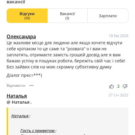
вакансії
Відгуки
Вакансії
Зарплати
(50)
(3)
Олександра
18 Кві 2026
Це жахливе місце для людини але якщо хочете відчути
себе кріпаком то це саме та “розвага” о і вам не
заплатять, отримаєте замість грошей досвід але я вам
бажаю успіху в пошуках роботи, бережіть свій час і себе!
Без зайвих слів на мою скромну субʼєктивну думку
Діалог прес=***)
Відповісти
•••
thumb_up
thumb_down
2
Наталья
27 Січ 2022
@ Наталья
,
Наталья
:
Гость с приветом
: