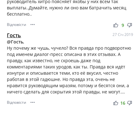
руководитель хитро поясняет якобы у них всем так
выплаты..Думайте, нужно ли оно вам батрачить месяц
бесплатно..
Відповісти
•••
thumb_up
thumb_down
9
Гость
27 Січ 2019
@Гость
,
Ну почему же чушь, чучело? Вся правда про подворотню
под именем диалог-пресс описана в этих отзывах. А
правду, как известно, не скроешь даже под
комментариями таких уродов, как ты. Правда вся идёт
изнутри и описывается теми, кто её вкусил, честно
работая в этой гадюшне. Но правда эта, очень не
нравится руководящим мразям, потому и бесятся они, а
ничего сделать для сокрытия этой правды, не могут….
Відповісти
•••
thumb_up
thumb_down
16