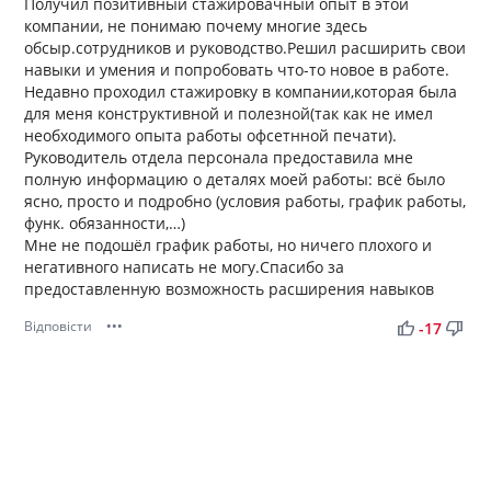
Получил позитивный стажировачный опыт в этой
компании, не понимаю почему многие здесь
обсыр.сотрудников и руководство.Решил расширить свои
навыки и умения и попробовать что-то новое в работе.
Недавно проходил стажировку в компании,которая была
для меня конструктивной и полезной(так как не имел
необходимого опыта работы офсетнной печати).
Руководитель отдела персонала предоставила мне
полную информацию о деталях моей работы: всё было
ясно, просто и подробно (условия работы, график работы,
функ. обязанности,…)
Мне не подошёл график работы, но ничего плохого и
негативного написать не могу.Спасибо за
предоставленную возможность расширения навыков
Відповісти
•••
thumb_up
thumb_down
-17