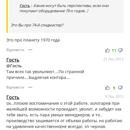
Гость
:
.Какие могут быть перспективы, если они
покупают оборудование 70-х годов…!
Это Вы про 74-й спидмастер?
Это про планету 1970 года
Відповісти
•••
thumb_up
thumb_down
11
Гость
21 Лис 2012
@Гость
Там всех так увольняют….По странной
причине….Быдлячая контора….
Відповісти
•••
thumb_up
thumb_down
9
Гость
9 Лис 2012
ох…плохие воспоминания о этой работе. золотарев при
малейшей возможности прокидает, уволит, и забудет как
тебя звать. есть пара умных менеджеров, и то..
производство зашивается от объема работы, но работаю
на удивление качественно(не всегда). зп черная,