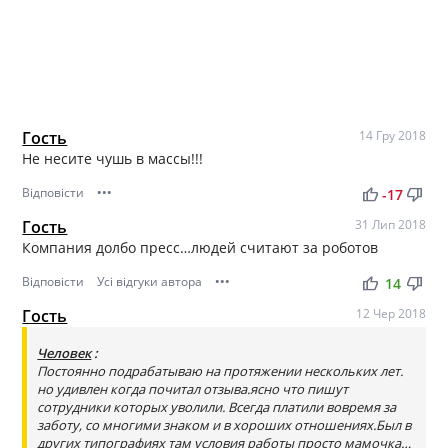
Гость
14 Гру 2018
Не несите чушь в массы!!!
Відповісти
•••
thumb_up
thumb_down
-17
Гость
31 Лип 2018
Компания долбо пресс…людей считают за роботов
Відповісти
Усі відгуки автора
•••
thumb_up
thumb_down
14
Гость
12 Чер 2018
Человек
:
Постоянно подрабатываю на протяжении нескольких лет.
но удивлен когда почитал отзыва.ясно что пишут
сотрудники которых уволили. Всегда платили вовремя за
заботу, со многими знаком и в хороших отношениях.Был в
других типографиях там условия работы просто мамочка…