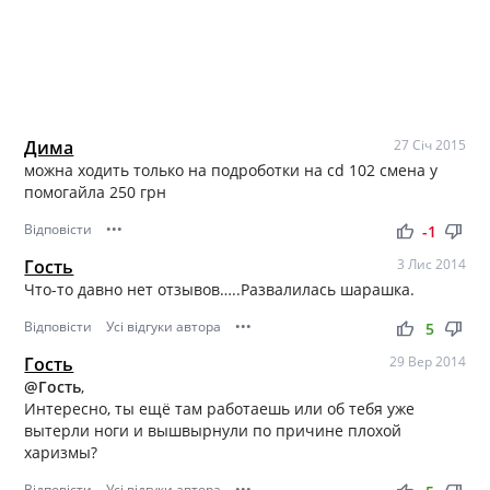
Дима
27 Січ 2015
можна ходить только на подроботки на cd 102 смена у
помогайла 250 грн
Відповісти
•••
thumb_up
thumb_down
-1
Гость
3 Лис 2014
Что-то давно нет отзывов…..Развалилась шарашка.
Відповісти
Усі відгуки автора
•••
thumb_up
thumb_down
5
Гость
29 Вер 2014
@Гость
,
Интересно, ты ещё там работаешь или об тебя уже
вытерли ноги и вышвырнули по причине плохой
харизмы?
Відповісти
Усі відгуки автора
•••