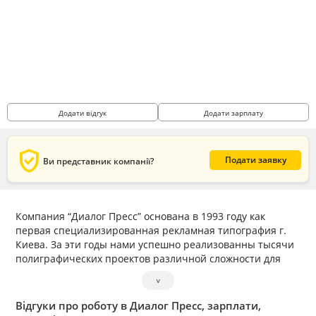
Додати відгук
Додати зарплату
verified_user
Подати заявку
Ви представник компанії?
Компания “Диалог Пресс” основана в 1993 году как
первая специализированная рекламная типография г.
Киева. За эти годы нами успешно реализованны тысячи
полиграфических проектов различной сложности для
ведущих сетевых рекламных агентств,
˅
мультинациональных корпораций и отечественных
компаний.
Відгуки про роботу в Диалог Пресс, зарплати,