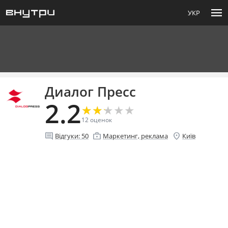
menu
УКР
Диалог Пресс
2.2
★
★
★
★
★
★
★
★
★
★
12
оценок
comment
enterprise
location_on
Відгуки:
50
Маркетинг, реклама
Київ