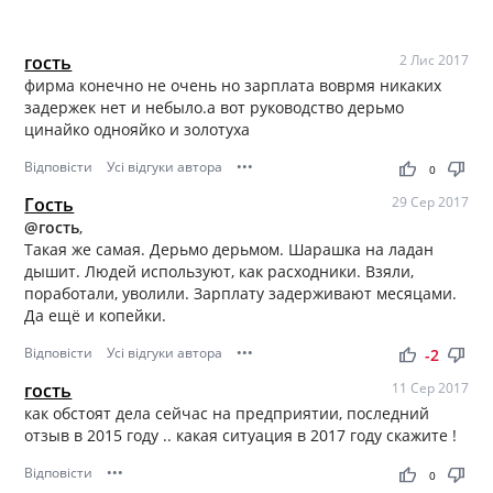
гость
2 Лис 2017
фирма конечно не очень но зарплата воврмя никаких
задержек нет и небыло.а вот руководство дерьмо
цинайко однояйко и золотуха
Відповісти
Усі відгуки автора
•••
thumb_up
thumb_down
0
Гость
29 Сер 2017
@гость
,
Такая же самая. Дерьмо дерьмом. Шарашка на ладан
дышит. Людей используют, как расходники. Взяли,
поработали, уволили. Зарплату задерживают месяцами.
Да ещё и копейки.
Відповісти
Усі відгуки автора
•••
thumb_up
thumb_down
-2
гость
11 Сер 2017
как обстоят дела сейчас на предприятии, последний
отзыв в 2015 году .. какая ситуация в 2017 году скажите !
Відповісти
•••
thumb_up
thumb_down
0