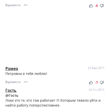
Відповісти
•••
thumb_up
thumb_down
-6
Ромео
23 Бер 2011
Петровна я тебя люблю!
Відповісти
•••
thumb_up
thumb_down
-7
Гость
14 Січ 2011
@Гость
Лохи это те, кто там работает !!! Которым тяжело уйти и
найти работу поперспективнее.