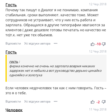
Гость
12 Чер 2018
Почему так пишут о Диалог я не понимаю. компания
стабильная. сроки выполняют. качество тоже. Может
сотрудников не устраивает, что у них есть работа и
зарплата. Обращался в другие типографии хватаются за
клиентов ( даже дешевле готовы печатать но качество не
то)т.к. нет уже тех обьемов.
Відповісти
Усі відгуки автора
•••
thumb_up
thumb_down
-10
Гость
12 Чер 2018
гость
:
фирма конечно не очень но зарплата воврмя никаких
задержек нет и небыло.а вот руководство дерьмо цинайко
однояйко и золотуха
Если человек недочеловек так как с ним говорить. Гость –
это я о тебе.
Відповісти
Усі відгуки автора
•••
thumb_up
thumb_down
-2
Человек
11 Чер 2018