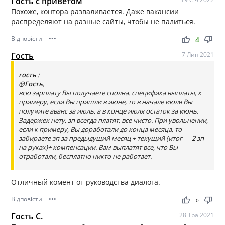
Гость с приветом
Похоже, контора разваливается. Даже вакансии
распределяют на разные сайты, чтобы не палиться.
Відповісти
•••
thumb_up
thumb_down
4
Гость
7 Лип 2021
гость
:
@Гость
,
всю зарплату Вы получаете сполна. специфика выплаты, к
примеру, если Вы пришли в июне, то в начале июля Вы
получите аванс за июль, а в конце июля остаток за июнь.
Задержек нету, зп всегда платят, все чисто. При увольнении,
если к примеру, Вы доработали до конца месяца, то
забираете зп за предыдущий месяц + текущий (итог — 2 зп
на руках)+ компенсации. Вам выплатят все, что Вы
отработали, бесплатно никто не работает.
Отличный комент от руководства диалога.
Відповісти
•••
thumb_up
thumb_down
0
Гость С.
28 Тра 2021