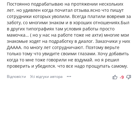
Постоянно подрабатываю на протяжении нескольких
лет. но удивлен когда почитал отзыва.ясно что пишут
сотрудники которых уволили. Всегда платили вовремя за
заботу, со многими знаком и в хороших отношениях.Был
в других типографиях там условия работы просто
мамочка… ( но у нас на работе тоже не ахти) многие мои
знакомые ходят на подработку в диалог. Заказчики у них
ДАААА. по многу лет сотрудничают. Поэтому верьте
только тому что увидите своими глазами. Хочу добавить
когда то мне тоже говорили не вздумай. но я решил
проверить и убедился. что все надо прощупать самому.
Відповісти
Усі відгуки автора
•••
thumb_up
thumb_down
-9