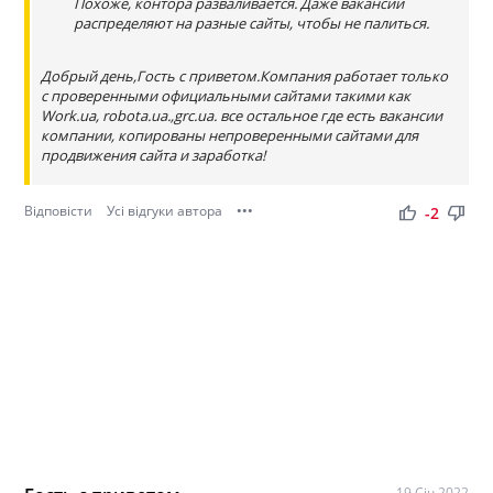
Похоже, контора разваливается. Даже вакансии
распределяют на разные сайты, чтобы не палиться.
Добрый день,Гость с приветом.Компания работает только
с проверенными официальными сайтами такими как
Work.ua, robota.ua.,grc.ua. все остальное где есть вакансии
компании, копированы непроверенными сайтами для
продвижения сайта и заработка!
Відповісти
Усі відгуки автора
•••
thumb_up
thumb_down
-2
19 Січ 2022