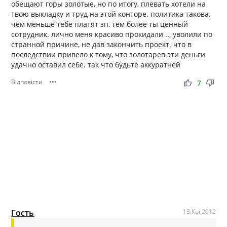
обещают горы золотые, но по итогу, плевать хотели на
твою выкладку и труд на этой конторе. политика такова,
чем меньше тебе платят зп, тем более ты ценный
сотрудник. лично меня красиво прокидали .., уволили по
странной причине, не дав закончить проект. что в
последствии привело к тому, что золотарев эти деньги
удачно оставил себе. так что будьте аккуратней
Відповісти
•••
thumb_up
thumb_down
7
Гость
13 Кві 2012