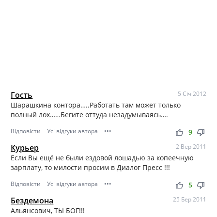
Гость
5 Січ 2012
Шарашкина контора…..Работать там может только
полный лох……Бегите оттуда незадумываясь….
Відповісти
Усі відгуки автора
•••
thumb_up
thumb_down
9
Курьер
2 Вер 2011
Если Вы ещё не были ездовой лошадью за копеечную
зарплату, то милости просим в Диалог Пресс !!!
Відповісти
Усі відгуки автора
•••
thumb_up
thumb_down
5
Бездемона
25 Бер 2011
Альянсович, ТЫ БОГ!!!