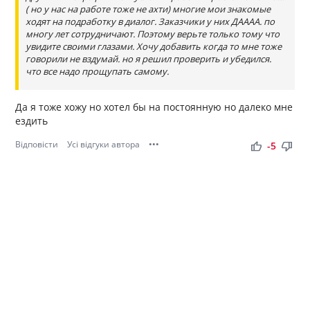
( но у нас на работе тоже не ахти) многие мои знакомые
ходят на подработку в диалог. Заказчики у них ДАААА. по
многу лет сотрудничают. Поэтому верьте только тому что
увидите своими глазами. Хочу добавить когда то мне тоже
говорили не вздумай. но я решил проверить и убедился.
что все надо прощупать самому.
Да я тоже хожу но хотел бы на постоянную но далеко мне
ездить
Відповісти
Усі відгуки автора
•••
thumb_up
thumb_down
-5