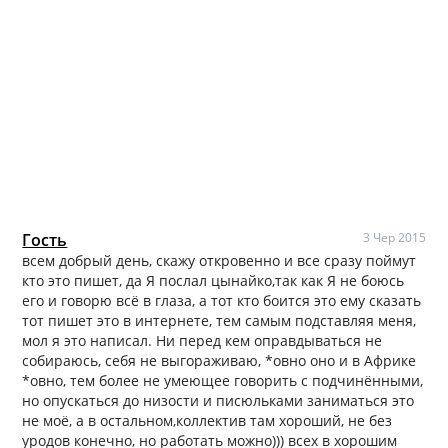
Гость
3 Чер 2015
всем добрый день, скажу откровенно и все сразу поймут
кто это пишет, да Я послал цынайко,так как Я не боюсь
его и говорю всё в глаза, а тот кто боится это ему сказать
тот пишет это в интернете, тем самым подставляя меня,
мол я это написал. Ни перед кем оправдываться не
собираюсь, себя не выгораживаю, *овно оно и в Африке
*овно, тем более не умеющее говорить с подчинёнными,
но опускаться до низости и писюльками заниматься это
не моё, а в остальном,коллектив там хороший, не без
уродов конечно, но работать можно))) всех в хорошим