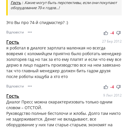
Гость
:
.Какие могут быть перспективы, если они покупают
оборудование 70-х годов…!
Это Вы про 74-й спидмастер? :)
Відповісти
•••
thumb_up
thumb_down
-4
Гость
27 Бер 2012
я роботал в диалоге зарплата маленкая но всегда
вовремя с коломийцем приятно было роботать менеджер
золоторев гад но так за ето ему платят и если что ему все
дермо в лицо падаеть производство все на нем завязано
так что главный менеджер должен бить гадом друзя
после роботы кощуба а хто ето
Відповісти
•••
thumb_up
thumb_down
-4
Гость
9 Лют 2012
Диалог Пресс можна охарактеризовать только одним
словом – ОТСТОЙ.
Руководство полные бестолочи и жлобы. Долго там никто
не задерживается. Денег не вкладывают, все
оборудование у них там старье-старьем, экономят на