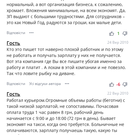
нормальный, а вот организация бизнеса, к сожалению,
хромает. Вложения минимальные, на всем экономят. Да,
ЗП выдают с большими трудностями. Для сотрудников –
это как Новый Год, радуются за гроши, как малые дети.
Відповісти
•••
thumb_up
thumb_down
1
Гость
24 Вер 2010
Кто это пишет тот наверно плохой работник и по этому
не работать и получать зарплату у них не получается.
Вот эта компания где Вы все пишите убогая именно за
работу и платит . А лохам в этой компании и не повезло.
Так что ловите рыбку на диване.
Відповісти
Усі відгуки автора
•••
thumb_up
thumb_down
-6
Гость
22 Вер 2010
Работал курьером.Огромные объемы работы (беготни) с
такой низкой зарплатой, не сопоставимы. Почасовая
оплата труда 1 час равен 8 грн, рабочий день
начинается с 9:00 и до 18:00 (72 грн в день). Бывает
экономят на такси, когда оно требуется. Больничные не
оплачиваются, зарплату получаешь такую, какую ты