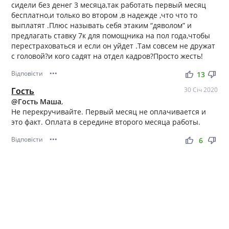
сидели без денег 3 месяца,так работать первый месяц
бесплатно,и только во втором ,в надежде ,что что то
выплатят .Плюс называть себя этаким “дяволом” и
предлагать ставку 7к для помощника на пол года,чтобы
перестраховаться и если он уйдет .Там совсем не дружат
с головой?и кого садят на отдел кадров?Просто жесть!
Відповісти
•••
thumb_up
thumb_down
13
Гость
30 Січ 2020
@Гость Маша
,
Не перекручивайте. Первый месяц не оплачивается и
это факт. Оплата в середине второго месяца работы.
Відповісти
•••
thumb_up
thumb_down
6