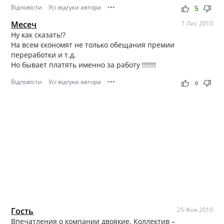
Відповісти
Усі відгуки автора
•••
thumb_up
thumb_down
5
Месеч
1 Лис 2010
Ну как сказать!?
На всем єкономят не только обещания премии
переработки и т.д.
Но бывает платять именно за работу !!!!!!!
Відповісти
Усі відгуки автора
•••
thumb_up
thumb_down
0
Гость
25 Жов 2010
Впечатления о компании двоякие. Коллектив –