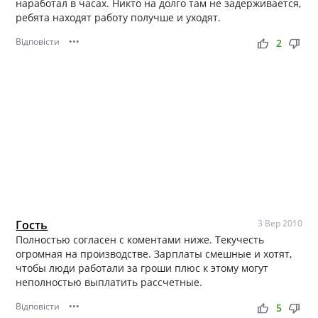
наработал в часах. Никто на долго там не задерживается,
ребята находят работу получше и уходят.
Відповісти
•••
thumb_up
thumb_down
2
Гость
3 Вер 2010
Полностью согласен с коментами ниже. Текучесть
огромная на производстве. Зарплаты смешные и хотят,
чтобы люди работали за гроши плюс к этому могут
неполностью выплатить рассчетные.
Відповісти
•••
thumb_up
thumb_down
5