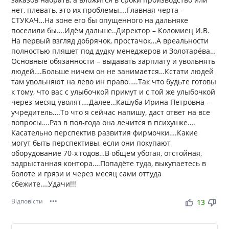
нет, плевать, это их проблемы….Главная черта –
СТУКАЧ…На зоне его бы опущенного на дальняке
поселили бы….Идём дальше..Директор – Коломиец И.В.
На первый взгляд добрячок, простачок…А вреальности
полностью пляшет под дудку менеджеров и Золотарёва…
Основные обязанности – выдавать зарплату и увольнять
людей….Больше ничем он не занимается…Кстати людей
там увольняют на лево ин право…..Так что будьте готовы
к тому, что вас с улыбочкой примут и с той же улыбочкой
через месяц уволят….Далее…Кашуба Ирина Петровна –
учредитель….То что я сейчас напишу, даст ответ на все
вопросы….Раз в пол-года она лечится в психушке….
Касательно перспектив развития фирмочки….Какие
могут быть перспективы, если они покупают
оборудование 70-х годов…В общем убогая, отстойная,
задрыстанная контора….Попадёте туда, выкупаетесь в
болоте и грязи и через месяц сами оттуда
сбежите….Удачи!!!
Відповісти
•••
thumb_up
thumb_down
13