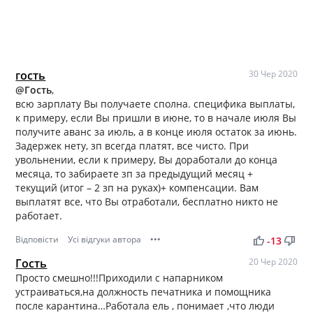
гость
30 Чер 2020
@Гость
,
всю зарплату Вы получаете сполна. специфика выплаты,
к примеру, если Вы пришли в июне, то в начале июля Вы
получите аванс за июль, а в конце июля остаток за июнь.
Задержек нету, зп всегда платят, все чисто. При
увольнении, если к примеру, Вы доработали до конца
месяца, то забираете зп за предыдущий месяц +
текущий (итог – 2 зп на руках)+ компенсации. Вам
выплатят все, что Вы отработали, бесплатно никто не
работает.
Відповісти
Усі відгуки автора
•••
thumb_up
thumb_down
-13
Гость
20 Чер 2020
Просто смешно!!!Приходили с напарником
устраиваться,на должность печатника и помощника
после карантина…Работала ель , понимает ,что люди