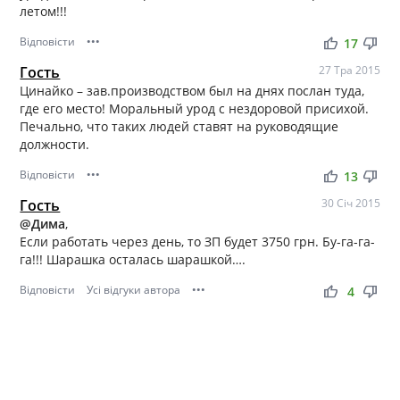
летом!!!
Відповісти
•••
thumb_up
thumb_down
17
Гость
27 Тра 2015
Цинайко – зав.производством был на днях послан туда,
где его место! Моральный урод с нездоровой присихой.
Печально, что таких людей ставят на руководящие
должности.
Відповісти
•••
thumb_up
thumb_down
13
Гость
30 Січ 2015
@Дима
,
Если работать через день, то ЗП будет 3750 грн. Бу-га-га-
га!!! Шарашка осталась шарашкой….
Відповісти
Усі відгуки автора
•••
thumb_up
thumb_down
4