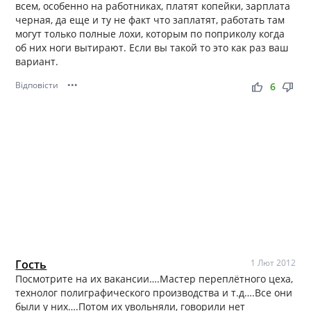
всем, особенно на работниках, платят копейки, зарплата
черная, да еще и ту не факт что заплатят, работать там
могут только полные лохи, которым по поприколу когда
об них ноги вытирают. Если вы такой то это как раз ваш
вариант.
Відповісти
•••
thumb_up
thumb_down
6
Гость
1 Лют 2012
Посмотрите на их вакансии….Мастер переплётного цеха,
технолог полиграфического производства и т.д….Все они
были у них….Потом их увольняли, говорили нет