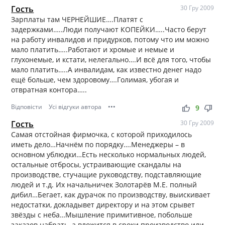
Гость
30 Гру 2009
Зарплаты там ЧЕРНЕЙШИЕ….Платят с
задержками…..Люди получают КОПЕЙКИ…..Часто берут
на работу инвалидов и придурков, потому что им можно
мало платить…..Работают и хромые и немые и
глухонемые, и кстати, нелегально….И всё для того, чтобы
мало платить…..А инвалидам, как известно денег надо
ещё больше, чем здоровому….Голимая, убогая и
отвратная контора…..
Відповісти
Усі відгуки автора
•••
thumb_up
thumb_down
9
Гость
30 Гру 2009
Самая отстойная фирмочка, с которой приходилось
иметь дело…Начнём по порядку….Менеджеры – в
основном ублюдки…Есть несколько нормальных людей,
остальные отбросы, устраивающие скандалы на
производстве, стучащие руководству, подставляющие
людей и т.д. Их начальничек Золотарёв М.Е. полный
дибил…Бегает, как дурачок по производству, выискивает
недостатки, докладывет директору и на этом срывет
звёзды с неба…Мышление примитивное, побольше
заказов набрать, а вложится в сроки производство или