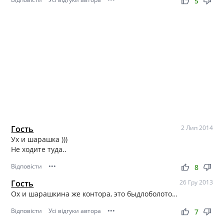
thumb_up
thumb_down
5
Гость
2 Лип 2014
Ух и шарашка )))
Не ходите туда..
Відповісти
•••
thumb_up
thumb_down
8
Гость
26 Гру 2013
Ох и шарашкина же контора, это быдлоболото…
Відповісти
Усі відгуки автора
•••
thumb_up
thumb_down
7