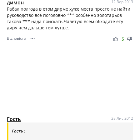
димон
12 Вер 2013
Рабал полгода в етом дирме хуже места просто не найти
руководство все поголовно ***!особенно золотарьов
такова *** нада поискать.Чаветую всем обходите ету
диру чем дальше тем лутше.
Відповісти
•••
thumb_up
thumb_down
5
Гость
28 Лис 2012
Гость
: