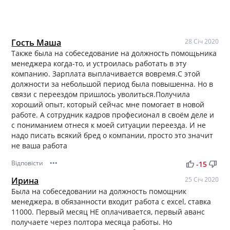
Гость Маша
28 Січ 2020
Также была на собеседование на должность помощьника
менеджера когда-то, и устроилась работать в эту
компанию. Зарплата выплачивается вовремя.С этой
должности за небольшой период была повышенна. Но в
связи с переездом пришлось уволиться.Получила
хороший опыт, который сейчас мне помогает в новой
работе. А сотрудник кадров професионал в своём деле и
с пониманием отнеся к моей ситуации переезда. И не
надо писать всякий бред о компании, просто это значит
не ваша работа
Відповісти
•••
thumb_up
thumb_down
-15
Ирина
25 Січ 2020
Была на собеседовании на должность помощник
менеджера, в обязанности входит работа с excel, ставка
11000. Первый месяц НЕ оплачивается, первый аванс
получаете через полтора месяца работы. Но