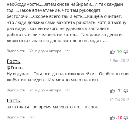
необходимости….Затем снова набирали…И так каждый
год…..Такое впечатление, что там руководят
бестолочи….Скорее всего так и есть….Кашуба считает,
что люди должны сами захотеть работать, хотя я тысячу
раз видел, как ей никого не удавалось заставить
работать, если человек не хотел…..Там даже за деньги
люди отказываются дополнительно выходить….
Відповісти
Усі відгуки автора
•••
thumb_up
thumb_down
10
Гость
1 Лют 2012
@Гость
Ну и дурак….Они всегда платили копейки….Особенно они
любят инвалидов….Им можно мало платить…..
Відповісти
Усі відгуки автора
•••
thumb_up
thumb_down
7
Гость
10 Січ 2012
зато платят во время маловато но…. в срок
Відповісти
•••
thumb_up
thumb_down
-10