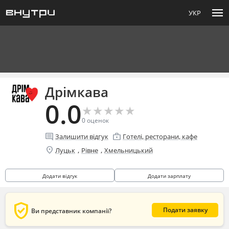
menu
УКР
Дрімкава
0.0
★
★
★
★
★
★
★
★
★
★
0
оценок
comment
enterprise
Залишити відгук
Готелі, ресторани, кафе
location_on
,
,
Луцьк
Рівне
Хмельницький
Додати відгук
Додати зарплату
verified_user
Подати заявку
Ви представник компанії?