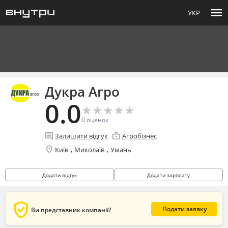
menu
УКР
Дукра Агро
0.0
★
★
★
★
★
★
★
★
★
★
0
оценок
comment
enterprise
Залишити відгук
Агробізнес
location_on
,
,
Київ
Миколаїв
Умань
Додати відгук
Додати зарплату
verified_user
Подати заявку
Ви представник компанії?