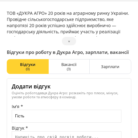
ТОВ «ДУКРА АГРО» 20 років на аграрному ринку України.
Провідне сільськогосподарське підприємство, яке
напротязі 20 років успішно здійснює виробничо —
господарську діяльність, приймає участь у реалізації
соціально — культурних проектів громад і являється
˅
надійним та відповідальним партнером.
Відгуки про роботу в Дукра Агро, зарплати, вакансії
Відгуки
Вакансії
Зарплати
(0)
(3)
Додати відгук
Оцініть роботодавця Дукра Агро: розкажіть про плюси, мінуси,
умови роботи та атмосферу в команді.
Ім'я *
Відгук *