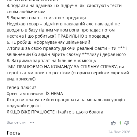
4.подлизи на адмінах і їх підручні які саботують тести
своїм любімчикам
5.Вкрали товар – списати з продавця
Недоїхав товар – відміти в накладній але накладні не
вводять в базу гідним чином вона пропадає потом
нестача і шо робиться? ПРАВИЛЬНО з продавця
6.НЕ робиш інформування? Звільнений
7.топиш за свою правоту даючи реальні факти – ти *** і
звільнений бо адмін вірить своєму ***лизу і дефає його
8. Затримка зарплат на більше ніж місяць
“МИ ПРАЦЮЄМО НА КОМАНДУ ЗА СПІЛЬНУ СПРАВУ, ви
терпіть а ми поки по рєстікам (сториси верхівки окремий
вид приколу))
тепер плюси?
Хрєн там шановні ЇХ НЕМА
Якщо ви плануєте йти працювати на моральних уродів
подумайте двічі
ЯКЩО ВЖЕ ПРАЦЮЄТЕ тікайте з цього болота
Відповісти
•••
thumb_up
thumb_down
1
Гость
24 Лют 2026