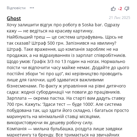
Відповісти
•••
thumb_up
thumb_down
-2
Ghost
21 Лис 2025
Хочу залишити відгук про роботу в Soska bar. Одразу
кажу — не ведіться на красиву картинку.
Найбільший треш — це система штрафувань. Щось не
так сказав? Штраф 500 грн. Запізнився на хвилину?
Штраф. Таке враження, що компанія заробляє не на
продажах, а на відрахуваннях із зарплат співробітників.
Щодо умов: Графік 3/3 по 13 годин на ногах. Нормально
поїсти чи відпочити часу майже немає. Додайте до цього
постійні збори “ні про що”, які керівництво проводить
лише для галочки, щоб здаватися важливими
бізнесменами. По факту ж управління на рівні дитячого
садка: жодної субординації чи поваги до працівників.
Зарплата — окрема пастка. На старті вам дадуть ставку
700 грн. Кажуть: ‘Здаси тест — буде 1000’. Але система
побудована так, що здати його складно, і багатьох просто
маринують на мінімальній ставці місяцями,
використовуючи як дешеву робочу силу.
Компанія — мильна бульбашка, роздута лише завдяки
маркетингу та бренду. Все тримається на звичайних