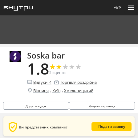
menu
УКР
Soska bar
1.8
★
★
★
★
★
★
★
★
★
★
5
оценок
comment
enterprise
Відгуки:
4
Торгівля роздрібна
location_on
,
,
Вінниця
Київ
Хмельницький
Додати відгук
Додати зарплату
verified_user
Подати заявку
Ви представник компанії?