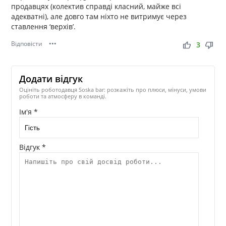
продавцях (колектив справді класний, майже всі
адекватні), але довго там ніхто не витримує через
ставлення ‘верхів’.
Відповісти
•••
thumb_up
thumb_down
3
Додати відгук
Оцініть роботодавця Soska bar: розкажіть про плюси, мінуси, умови
роботи та атмосферу в команді.
Ім'я *
Відгук *