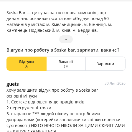
Soska Bar — це сучасна тютюнова компанія , що
динамічно розвивається та вже об’єднує понад 50
магазинів у містах: м. Хмельницький, м. Вінниця, м.
Кам’янець-Подільський, м. Київ, м. Бердичів.
Ми — не просто мережа магазинів. Soska Bar — це стиль,
˅
атмосфера й своє ком’юніті вільних людей , які цінують
якість, драйв і чесність. У нас немає «правильних» чи
Відгуки про роботу в Soska bar, зарплати, вакансії
«неправильних» — ми приймаємо людей такими, які
вони є. Тут важливі твої енергія, щирість, характер і
Відгуки
Вакансії
Зарплати
бажання рости.
(4)
(3)
Щодня в наших магазинах є ритм, музика, настрій і живе
спілкування . Це місце, де тобі хочеться бути, де ти
відчуваєш підтримку команди, а кроки вперед — це не
guets
30 Лип 2026
випадковість, а результат спільного руху.
Хочу залишити відгук про роботу в Soska bar
основні мінуси
1. Скотске відношення до працівників
2.перегруженні точки
3. старашне *** людей нікому не потрібними
допродажами (лотерейки запальнички спічки серветки
сухі вологі ) НІХТО НІЧОГО НІКОЛИ ЗА ЦИМИ СКРИПТАМИ
НЕ КУПУЄ СХАМЕНІТЬСЯ