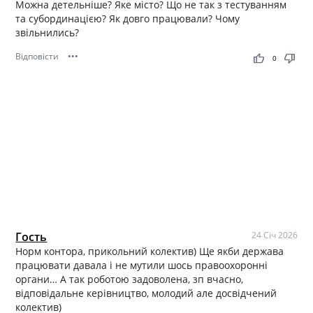
Можна детельніше? Яке місто? Що не так з тестуванням
та субординацією? Як довго працювали? Чому
звільнились?
Відповісти
•••
thumb_up
thumb_down
0
Гость
24 Січ 2026
Норм контора, прикольний колектив) Ще якби держава
працювати давала і не мутили шось правоохоронні
органи… А так роботою задоволена, зп вчасно,
відповідальне керівництво, молодий але досвідчений
колектив)