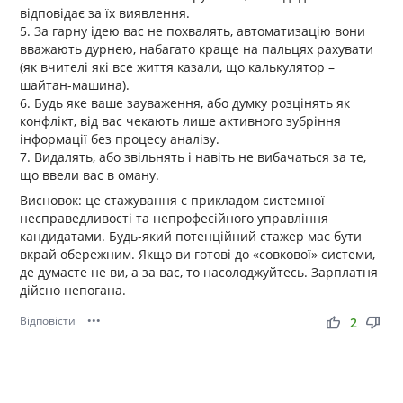
відповідає за їх виявлення.
5. За гарну ідею вас не похвалять, автоматизацію вони
вважають дурнею, набагато краще на пальцях рахувати
(як вчителі які все життя казали, що калькулятор –
шайтан-машина).
6. Будь яке ваше зауваження, або думку розцінять як
конфлікт, від вас чекають лише активного зубріння
інформації без процесу аналізу.
7. Видалять, або звільнять і навіть не вибачаться за те,
що ввели вас в оману.
Висновок: це стажування є прикладом системної
несправедливості та непрофесійного управління
кандидатами. Будь-який потенційний стажер має бути
вкрай обережним. Якщо ви готові до «совкової» системи,
де думаєте не ви, а за вас, то насолоджуйтесь. Зарплатня
дійсно непогана.
Відповісти
•••
thumb_up
thumb_down
2