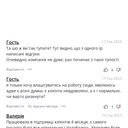
Гость
17 Сер 2023
Та шо ж ви так тупите? Тут видно, що з одного ip
написані відгуки.
Очевидно, компанія не дуже, раз починає з такої тупості
Відповісти
•••
thumb_up
thumb_down
0
Гость
17 Сер 2023
я тільки хочу влаштуватись на роботу сюди, хвилююсь
адже є різні думки, є клієнти невдоволені, а є і нормальні,
чи варто ризкнути?
Відповісти
Усі відгуки автора
•••
thumb_up
thumb_down
1
Валерія
16 Сер 2023
Працювала в підтримці клієнтів 4 місяця, з самого
початку було все нормально і подобалось. Можливо буде