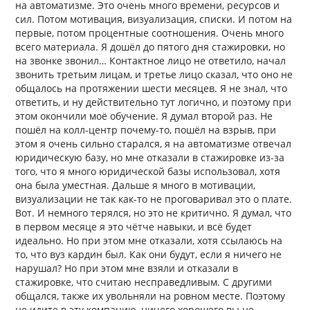
на автоматизме. Это очень много времени, ресурсов и
сил. Потом мотивация, визуализация, списки. И потом на
первые, потом процентные соотношения. Очень много
всего материала. Я дошёл до пятого дня стажировки, но
на звонке звонил… Контактное лицо не ответило, начал
звонить третьим лицам, и третье лицо сказал, что оно не
общалось на протяжении шести месяцев. Я не знал, что
ответить, и ну действительно тут логично, и поэтому при
этом окончили моё обучение. Я думал второй раз. Не
пошёл на колл-центр почему-то, пошёл на взрыв, при
этом я очень сильно старался, я на автоматизме отвечал
юридическую базу, но мне отказали в стажировке из-за
того, что я много юридической базы использовал, хотя
она была уместная. Дальше я много в мотивации,
визуализации не так как-то не проговаривал это о плате.
Вот. И немного терялся, но это не критично. Я думал, что
в первом месяце я это чётче навыки, и всё будет
идеально. Но при этом мне отказали, хотя ссылаюсь на
то, что вуз кардин был. Как они будут, если я ничего не
нарушал? Но при этом мне взяли и отказали в
стажировке, что считаю несправедливым. С другими
общался, также их увольняли на ровном месте. Поэтому
не идите в эту компанию, ничего хорошего вы не