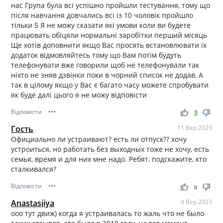
нас Група була всі успішно пройшли тестування, тому що
після навчання довчались всі із 10 чоловік пройшло
тільки 5 Я не можу сказати які умови коли ви будете
працювать обіцяли нормальні заробітки перший місяць
Ще хотів доповнити якщо Вас просять встановлювати їх
додаток відмовляйтесь тому що Вам потім будуть
телефонувати вже говорили щоб не телефонували так
ніхто не зняв дзвінки поки в чорний список не додав, А
так в цілому якщо у Вас є багато часу можете спробувати
як буде далі цього я не можу відповісти
Відповісти
•••
thumb_up
thumb_down
3
Гость
11 Вер 2023
Официально ли устраивают? есть ли отпуск?? хочу
устроиться, но работать без выходных тоже не хочу, есть
семья, время и для них мне надо. Ребят, подскажите, кто
сталкивался?
Відповісти
•••
thumb_up
thumb_down
0
Anastasiiya
4 Вер 2023
ооо тут движ) когда я устраивалась то жаль что не было