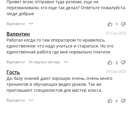
Привет всем, отправил туда резюме, еще не
перезванивали, кто еще так делал? Ответьте пожалуйста,
люди добрые
Відповісти
•••
thumb_up
thumb_down
1
Валентин
25 Сер 2023
Работал когда-то там оператором то нравилось,
единственное что надо учиться и стараться. Но это
единственная работа где мне нормально платили
Відповісти
Усі відгуки автора
•••
thumb_up
thumb_down
2
Гость
24 Сер 2023
Да, базу знаний дают хорошую очень, очень много
тренингов и обучающих видео уроков. Так же
приглашают специалистов для мастер класса.
Відповісти
•••
thumb_up
thumb_down
0