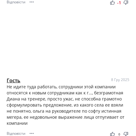
Відповісти
•••
thumb_up
thumb_down
-1
Гость
8 Гру 2025
Не идите туда работать, сотрудники этой компании
относятся к новым сотрудникам как к г…, безграмотная
Диана на тренере, просто ужас, не способна грамотно
сформулировать предложение, из какого села ее взяли
не понятно, ольга на руководителе по софту истинная
мегера, ее недовольное выражение лица отпугивает от
компании
Відповісти
•••
thumb_up
thumb_down
0