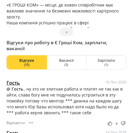
«Є ГРОШІ КОМ» — місце, де кожен співробітник має
важливе значення та безмежні можливості кар’єрного
зросту.
Наша компанія успішно працює в сфері
мікрокредитування вже понад 5 років. Завдяки
˅
талановитій та працьовитій команді, ми продовжуємо
зростати та вдосконалюватись. Ми пишаємося своєю
Відгуки про роботу в Є Гроші Ком, зарплати,
надійністю та стабільністю, адже пройшли епідемію
вакансії
COVID-19 та продовжуємо працювати, допомагаючи
державі у військовий час. Наші співробітники цілком
Відгуки
Вакансії
Зарплати
впевнені щодо майбутнього, оскільки компанія має
(35)
(3)
(1)
стійкий топ-менеджмент, який забезпечує її успішне
функціонування та стійкість в сучасному світі.
Гость
16 Лип 2026
@ Гость
, ну это не элитная работа и платят не так как в
айти, слава богу мне не подучилось устроиться в эту
помойку потому что ментор *** дианка на каждом шагу
что много Юр базы использовал хотя надо было но да
*** работа херня звонить *** такое себе
Відповісти
•••
thumb_up
thumb_down
0
Гость
14 Лип 2026