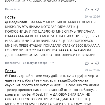
искренне не понимаю негатива в коментах
Відповісти
•••
thumb_up
thumb_down
0
Гость
29 Кві 2026
@ Владислав
, ВАХААА У МЕНЯ ТАКЖЕ БЫЛО ТОК МЕНЯ
КИКНУЛА ЭТА ДИАНА КОТОРАЯ ОБУЧАЕТ КЦ
КОЛХОЗНИЦА И ПО ШАБЛОНУ МНЕ СПИЧЬ ПРИСЛАЛА
ВХААААААА ДАЖЕ НЕ СМОТРИТЕ НА НИХ ОНИ ВЕЗДЕ ВРУТ
И ЗА ОБУЧЕНИЯ И ЗА ЗАРПЛАТУ!ЕЩЕ РАЗ ПОВТОРБСЬ
МНЕ НА ПРЕЗЕНТАЦИИ ПОКАЗАЛИ СТАВКУ 6500 ВАХААА А
ГОВОРИЛИ ЧТО 22 НА ВОРК ЮА ХАААА А НА САМОМ
ДЕЛЕ 6500!!!!!!!ОСТАЛЬНОЕ ОТ ВАС ЗАВИСИТ ВРУНИХИ!
Відповісти
Усі відгуки автора
•••
thumb_up
thumb_down
0
Гость
29 Кві 2026
@ Гость
, давай я тоже могу добавить куча пруфов черти
еще те не работайте у них врут везде!Особенно за
обучения просто так могут кикнуть….Особенно эта Диана
тренер пришлет вам прописанный ответ по шаблону…..
кинь в тг пруфы @Dzeb111 А ДА ОБУЧЕНИЯ ВАМ НЕ
ОПЛАТЯТ ПРОСТО КИКНУТ.И ЭТА ДИАНА ТРЕНЕР КЦ
МЕНЕДЖЕРОВ БУДЕТ ВАМ ГОВОРИТЬ ЧТО ОБУЧЕНИЯ