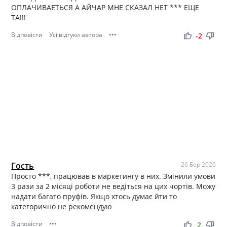
ОПЛАЧИВАЕТЬСЯ А АЙЧАР МНЕ СКАЗАЛ НЕТ *** ЕЩЕ
ТА!!!
Відповісти
Усі відгуки автора
•••
thumb_up
thumb_down
-2
Гость
26 Бер 2026
Просто ***, працював в маркетингу в них. Змінили умови
3 рази за 2 місяці роботи не ведіться на цих чортів. Можу
надати багато пруфів. Якщо хтось думає йти то
категорично не рекомендую
Відповісти
•••
thumb_up
thumb_down
2