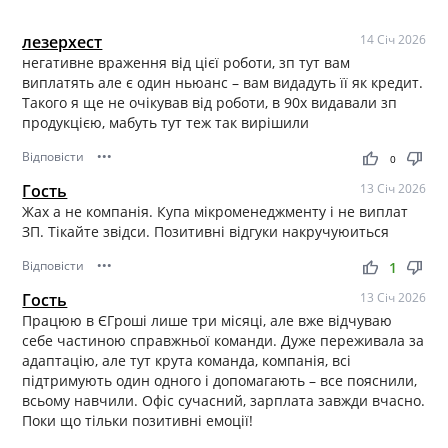
лезерхест
14 Січ 2026
негативне враження від цієї роботи, зп тут вам
виплатять але є один ньюанс – вам видадуть її як кредит.
Такого я ще не очікував від роботи, в 90х видавали зп
продукцією, мабуть тут теж так вирішили
Відповісти
•••
thumb_up
thumb_down
0
Гость
13 Січ 2026
Жах а не компанія. Купа мікроменеджменту і не виплат
ЗП. Тікайте звідси. Позитивні відгуки накручуюиться
Відповісти
•••
thumb_up
thumb_down
1
Гость
13 Січ 2026
Працюю в ЄГроші лише три місяці, але вже відчуваю
себе частиною справжньої команди. Дуже переживала за
адаптацію, але тут крута команда, компанія, всі
підтримують один одного і допомагають – все пояснили,
всьому навчили. Офіс сучасний, зарплата завжди вчасно.
Поки що тільки позитивні емоції!