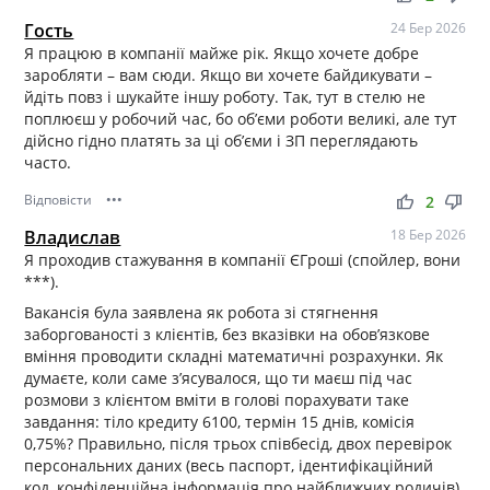
Гость
24 Бер 2026
Я працюю в компанії майже рік. Якщо хочете добре
заробляти – вам сюди. Якщо ви хочете байдикувати –
йдіть повз і шукайте іншу роботу. Так, тут в стелю не
поплюєш у робочий час, бо об’єми роботи великі, але тут
дійсно гідно платять за ці об’єми і ЗП переглядають
часто.
Відповісти
•••
thumb_up
thumb_down
2
Владислав
18 Бер 2026
Я проходив стажування в компанії ЄГроші (спойлер, вони
***).
Вакансія була заявлена ​​як робота зі стягнення
заборгованості з клієнтів, без вказівки на обов’язкове
вміння проводити складні математичні розрахунки. Як
думаєте, коли саме з’ясувалося, що ти маєш під час
розмови з клієнтом вміти в голові порахувати таке
завдання: тіло кредиту 6100, термін 15 днів, комісія
0,75%? Правильно, після трьох співбесід, двох перевірок
персональних даних (весь паспорт, ідентифікаційний
код, конфіденційна інформація про найближчих родичів)