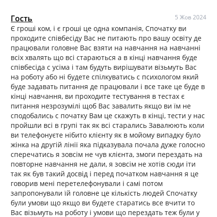
Гость
5 Жов 2024
Є гроші ком, і є гроші це одна компанія, Спочатку ви
проходите співбесіду Вас не питають про вашу освіту де
працювали головне Вас взяти на навчання на навчанні
всіх хвалять що всі стараються а в кінці навчання буде
співбесіда с усіма і там будуть вирішувати візьмуть Вас
на роботу або ні будете спілкуватись с психологом який
буде задавать питання де працювали і все таке це буде в
кінці навчання, ви проходите тестування в тестах є
питання незрозумілі щоб Вас завалить якщо ви їм не
сподобались с початку Вам це скажуть в кінці, тести у нас
пройшли всі в групі так як всі старались Завалюють коли
ви телефонуєте нібито клієнту як в мойому випадку було
жінка на другій лінії яка підказувала почала дуже голосно
сперечатись я зовсім не чув клієнта, змоги перездать на
повторне навчання не дали, я зовсім не хотів сюди іти
так як був такий досвід і перед початком навчання я це
говорив мені перетелефонували і самі потом
запропонували їй головне це кількість людей Спочатку
були умови що якщо ви будете старатись все вчити то
Вас візьмуть на роботу і умови що перездать теж були у