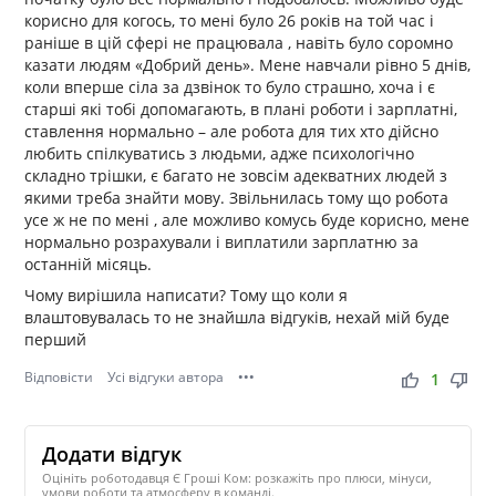
корисно для когось, то мені було 26 років на той час і
раніше в цій сфері не працювала , навіть було соромно
казати людям «Добрий день». Мене навчали рівно 5 днів,
коли вперше сіла за дзвінок то було страшно, хоча і є
старші які тобі допомагають, в плані роботи і зарплатні,
ставлення нормально – але робота для тих хто дійсно
любить спілкуватись з людьми, адже психологічно
складно трішки, є багато не зовсім адекватних людей з
якими треба знайти мову. Звільнилась тому що робота
усе ж не по мені , але можливо комусь буде корисно, мене
нормально розрахували і виплатили зарплатню за
останній місяць.
Чому вирішила написати? Тому що коли я
влаштовувалась то не знайшла відгуків, нехай мій буде
перший
Відповісти
Усі відгуки автора
•••
thumb_up
thumb_down
1
Додати відгук
Оцініть роботодавця Є Гроші Ком: розкажіть про плюси, мінуси,
умови роботи та атмосферу в команді.