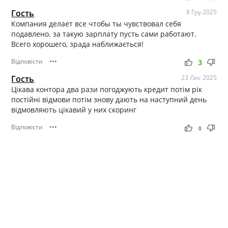
Гость
8 Гру 2025
Компания делает все чтобы ты чувствовал себя
подавлено. за такую зарплату пусть сами работают.
Всего хорошего, зрада наближається!
Відповісти
•••
thumb_up
thumb_down
3
Гость
23 Лис 2025
Цікава контора два рази погоджують кредит потім рік
постійні відмови потім знову дають на наступний день
відмовляють цікавий у них скоринг
Відповісти
•••
thumb_up
thumb_down
0