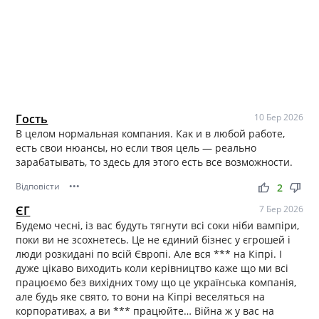
Гость
10 Бер 2026
В целом нормальная компания. Как и в любой работе,
есть свои нюансы, но если твоя цель — реально
зарабатывать, то здесь для этого есть все возможности.
Відповісти
•••
thumb_up
thumb_down
2
ЄГ
7 Бер 2026
Будемо чесні, із вас будуть тягнути всі соки ніби вампіри,
поки ви не зсохнетесь. Це не єдиний бізнес у єгрошей і
люди розкидані по всій Європі. Але вся *** на Кіпрі. І
дуже цікаво виходить коли керівництво каже що ми всі
працюємо без вихідних тому що це українська компанія,
але будь яке свято, то вони на Кіпрі веселяться на
корпоративах, а ви *** працюйте… Війна ж у вас на