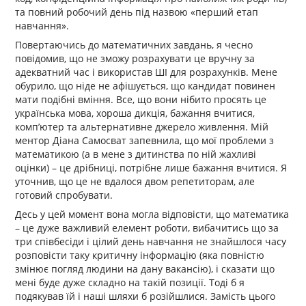
та повний робочий день під назвою «перший етап
навчання».
Повертаючись до математичних завдань, я чесно
повідомив, що не зможу розрахувати це вручну за
адекватний час і використав ШІ для розрахунків. Мене
обурило, що ніде не афішується, що кандидат повинен
мати подібні вміння. Все, що вони нібито просять це
українська мова, хороша дикція, бажання вчитися,
комп’ютер та альтернативне джерело живлення. Мій
ментор Діана Самосват запевнила, що мої проблеми з
математикою (а в мене з дитинства по ній жахливі
оцінки) – це дрібниці, потрібне лише бажання вчитися. Я
уточнив, що це не вдалося двом репетиторам, але
готовий спробувати.
Десь у цей момент вона могла відповісти, що математика
– це дуже важливий елемент роботи, вибачитись що за
три співбесіди і цілий день навчання не знайшлося часу
розповісти таку критичну інформацію (яка повністю
змінює погляд людини на дану вакансію), і сказати що
мені буде дуже складно на такій позиції. Тоді б я
подякував їй і наші шляхи б розійшлися. Замість цього