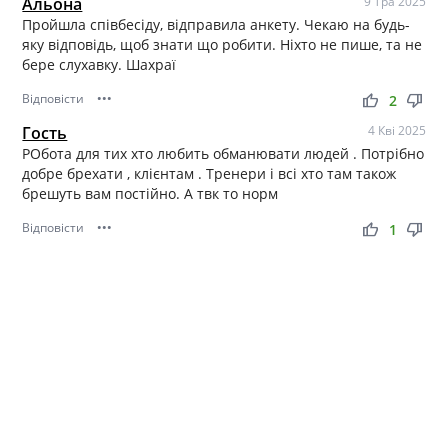
Альона
9 Тра 2025
Пройшла співбесіду, відправила анкету. Чекаю на будь-
яку відповідь, щоб знати що робити. Ніхто не пише, та не
бере слухавку. Шахраї
Відповісти
•••
thumb_up
thumb_down
2
Гость
4 Кві 2025
РОбота для тих хто любить обманювати людей . Потрібно
добре брехати , клієнтам . Тренери і всі хто там також
брешуть вам постійно. А твк то норм
Відповісти
•••
thumb_up
thumb_down
1