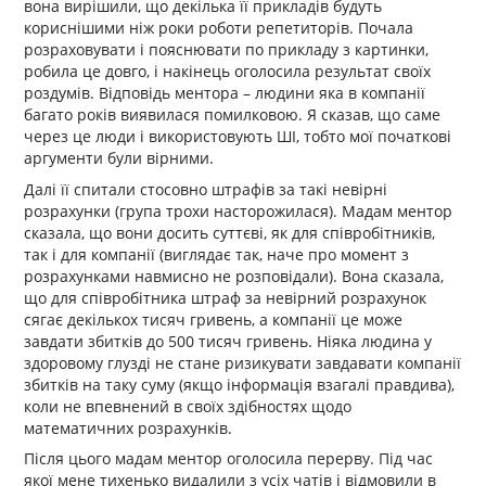
вона вирішили, що декілька її прикладів будуть
кориснішими ніж роки роботи репетиторів. Почала
розраховувати і пояснювати по прикладу з картинки,
робила це довго, і накінець оголосила результат своїх
роздумів. Відповідь ментора – людини яка в компанії
багато років виявилася помилковою. Я сказав, що саме
через це люди і використовують ШІ, тобто мої початкові
аргументи були вірними.
Далі її спитали стосовно штрафів за такі невірні
розрахунки (група трохи насторожилася). Мадам ментор
сказала, що вони досить суттєві, як для співробітників,
так і для компанії (виглядає так, наче про момент з
розрахунками навмисно не розповідали). Вона сказала,
що для співробітника штраф за невірний розрахунок
сягає декількох тисяч гривень, а компанії це може
завдати збитків до 500 тисяч гривень. Ніяка людина у
здоровому глузді не стане ризикувати завдавати компанії
збитків на таку суму (якщо інформація взагалі правдива),
коли не впевнений в своїх здібностях щодо
математичних розрахунків.
Після цього мадам ментор оголосила перерву. Під час
якої мене тихенько видалили з усіх чатів і відмовили в