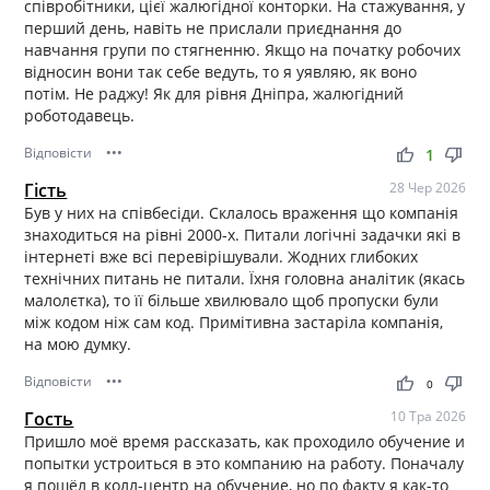
співробітники, цієї жалюгідної конторки. На стажування, у
перший день, навіть не прислали приєднання до
навчання групи по стягненню. Якщо на початку робочих
відносин вони так себе ведуть, то я уявляю, як воно
потім. Не раджу! Як для рівня Дніпра, жалюгідний
роботодавець.
Відповісти
•••
thumb_up
thumb_down
1
Гість
28 Чер 2026
Був у них на співбесіди. Склалось враження що компанія
знаходиться на рівні 2000-х. Питали логічні задачки які в
інтернеті вже всі перевірішували. Жодних глибоких
технічних питань не питали. Їхня головна аналітик (якась
малолєтка), то її більше хвилювало щоб пропуски були
між кодом ніж сам код. Примітивна застаріла компанія,
на мою думку.
Відповісти
•••
thumb_up
thumb_down
0
Гость
10 Тра 2026
Пришло моё время рассказать, как проходило обучение и
попытки устроиться в это компанию на работу. Поначалу
я пошёл в колл-центр на обучение, но по факту я как-то