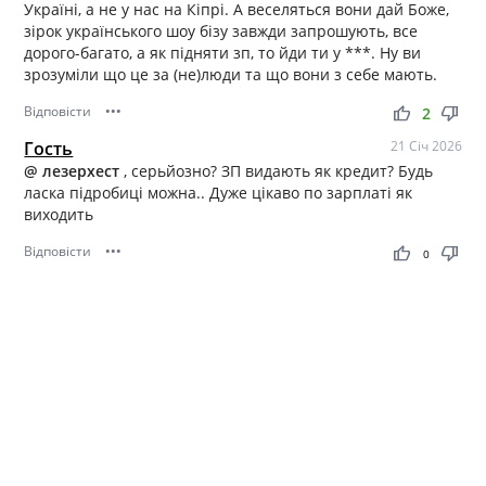
Україні, а не у нас на Кіпрі. А веселяться вони дай Боже,
зірок українського шоу бізу завжди запрошують, все
дорого-багато, а як підняти зп, то йди ти у ***. Ну ви
зрозуміли що це за (не)люди та що вони з себе мають.
Відповісти
•••
thumb_up
thumb_down
2
Гость
21 Січ 2026
@ лезерхест
, серьйозно? ЗП видають як кредит? Будь
ласка підробиці можна.. Дуже цікаво по зарплаті як
виходить
Відповісти
•••
thumb_up
thumb_down
0