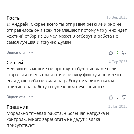
Гость
15 Вер 2025
@ Андрей
, Скорее всего ты отправил резюме и оно не
отправилось они всех приглашают потому что у них идет
жесткий отбор из 20 чел может 3 отберут и работа не
самая лучшая и текучка Думай
Відповісти
•••
thumb_up
thumb_down
2
Сергей
4 Сер 2025
Неведитесь многие не проходят обучение даже если
стараться очень сильно, и еше одну фишку я понял что
если даже тебя невзяли на работу незавиимо какая
причина на работу ты уже к ним неустроишься
Відповісти
•••
thumb_up
thumb_down
0
Грешник
2 Лип 2025
Морально тяжелая работа. + большая нагрузка и
контроль. Много заработать не дадут ( вилка
присутствует).