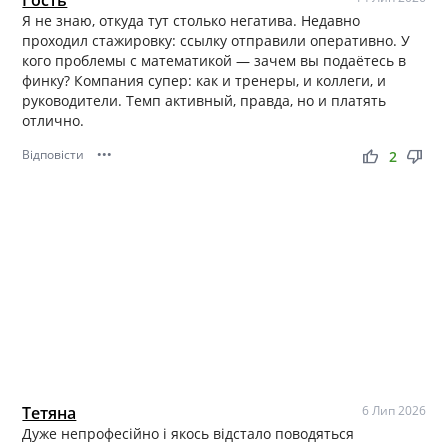
Я не знаю, откуда тут столько негатива. Недавно
проходил стажировку: ссылку отправили оперативно. У
кого проблемы с математикой — зачем вы подаётесь в
финку? Компания супер: как и тренеры, и коллеги, и
руководители. Темп активный, правда, но и платять
отлично.
Відповісти
•••
thumb_up
thumb_down
2
Тетяна
6 Лип 2026
Дуже непрофесійно і якось відстало поводяться