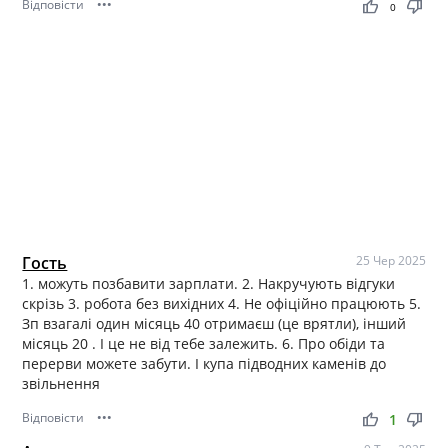
Відповісти
•••
thumb_up
thumb_down
0
Гость
25 Чер 2025
1. можуть позбавити зарплати. 2. Накручують відгуки
скрізь 3. робота без вихідних 4. Не офіційно працюють 5.
Зп взагалі один місяць 40 отримаєш (це врятли), інший
місяць 20 . І це не від тебе залежить. 6. Про обіди та
перерви можете забути. І купа підводних каменів до
звільнення
Відповісти
•••
thumb_up
thumb_down
1