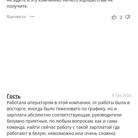
получите.
Відповісти
•••
thumb_up
thumb_down
2
Гость
8 Тра 2026
Работала оператором в этой компании, от работы была в
восторге, иногда было тяжеловато по графику, но и
зарплата абсолютно соответствующая, руководители
безумно приятные, по любым вопросам, как и сама
команда, найти сейчас работу с такой зарплатой где
работают в белую, невозможно или очень сложно)