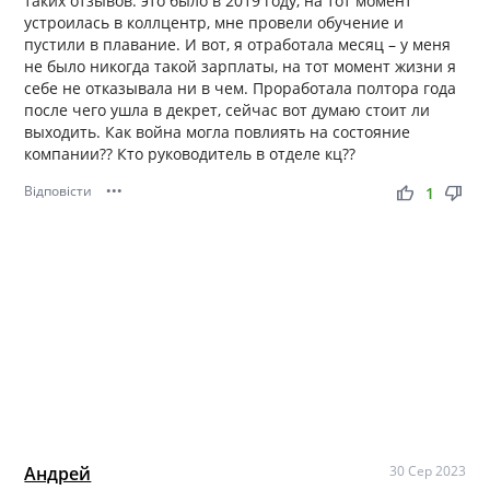
таких отзывов. это было в 2019 году, на тот момент
устроилась в коллцентр, мне провели обучение и
пустили в плавание. И вот, я отработала месяц – у меня
не было никогда такой зарплаты, на тот момент жизни я
себе не отказывала ни в чем. Проработала полтора года
после чего ушла в декрет, сейчас вот думаю стоит ли
выходить. Как война могла повлиять на состояние
компании?? Кто руководитель в отделе кц??
Відповісти
•••
thumb_up
thumb_down
1
Андрей
30 Сер 2023