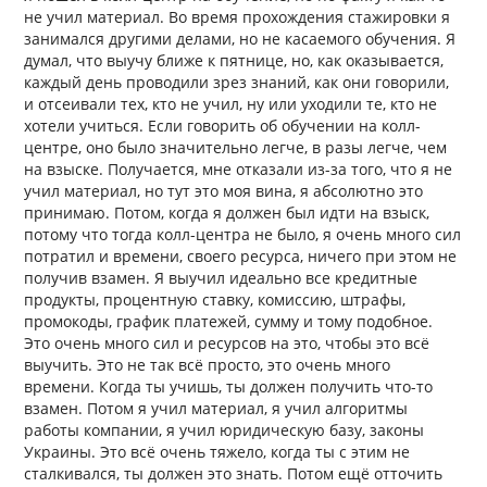
не учил материал. Во время прохождения стажировки я
занимался другими делами, но не касаемого обучения. Я
думал, что выучу ближе к пятнице, но, как оказывается,
каждый день проводили зрез знаний, как они говорили,
и отсеивали тех, кто не учил, ну или уходили те, кто не
хотели учиться. Если говорить об обучении на колл-
центре, оно было значительно легче, в разы легче, чем
на взыске. Получается, мне отказали из-за того, что я не
учил материал, но тут это моя вина, я абсолютно это
принимаю. Потом, когда я должен был идти на взыск,
потому что тогда колл-центра не было, я очень много сил
потратил и времени, своего ресурса, ничего при этом не
получив взамен. Я выучил идеально все кредитные
продукты, процентную ставку, комиссию, штрафы,
промокоды, график платежей, сумму и тому подобное.
Это очень много сил и ресурсов на это, чтобы это всё
выучить. Это не так всё просто, это очень много
времени. Когда ты учишь, ты должен получить что-то
взамен. Потом я учил материал, я учил алгоритмы
работы компании, я учил юридическую базу, законы
Украины. Это всё очень тяжело, когда ты с этим не
сталкивался, ты должен это знать. Потом ещё отточить