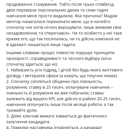
продовженні стажування. Тобто після трьох співбесід,
двох перевірок персональних даних та семи годин
навчання мене просто видалили. Яка причина? Мадам
ментор намагалася переконати мене, що я начебто
спочатку «не хотів нічого вирішувати, лише виявляв своє
незадоволення, та сперечався». Чи то особисто у неї таке
крихке его, що так посипалась, чи то дійсно компанія не
в адекваті лишається лише гадати.
Іншими словами процес повністю порушує принципи
прозорості, справедливості та чесного відбору (хоча
спочатку здається, що ні):
1. Набирають усіх підряд, і дітей без будь-якого життєвого
досвіду, і ветеранів сфери (а кажуть, що текучки немає).
2. Спочатку сипляться обіцянки про лояльність,
розуміння, ставку в 25 тисяч, оплачуване навчання –
лояльність й розуміння ви вже побачили, ставка
залежить від вашого KPI, але дійсно в районі 20-25 тисяч,
навчання оплачують лише після місяця роботи, а так
тримайте дулю.
3. Деякі ключові вимоги ховаються до фактичного
залучення кандидата.
4. Помилки наставника ігноруються, а кандидат