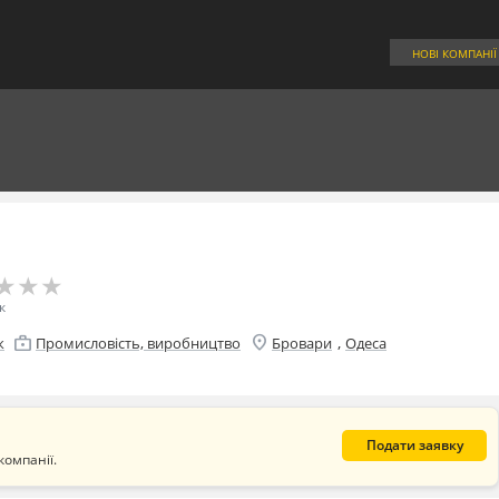
НОВІ КОМПАНІЇ
★
★
★
★
★
★
к
location_on
enterprise
,
к
Промисловість, виробництво
Бровари
Одеса
Подати заявку
компанії.