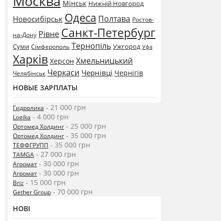
Москва
Мінськ
Нижній Новгород
Одеса
Полтава
Новосибірськ
Ростов-
Санкт-Петербург
Рівне
на-Дону
Тернопіль
Суми
Ужгород
Сімферополь
Уфа
Харків
Хмельницький
Херсон
Черкаси
Чернівці
Чернігів
Челябінськ
НОВЫЕ ЗАРПЛАТЫ
- 21 000 грн
Гидролика
- 4 000 грн
Logika
- 25 000 грн
Ортомед Холдинг
- 35 000 грн
Ортомед Холдинг
- 35 000 грн
ТЕФФГРУПП
- 27 000 грн
TAMGA
- 30 000 грн
Агромат
- 30 000 грн
Агромат
- 15 000 грн
Briz
- 70 000 грн
Gether Group
НОВІ