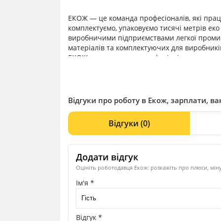
ЕКОЖ — це команда професіоналів, які прац
комплектуємо, упаковуємо тисячі метрів еко
виробничими підприємствами легкої проми
матеріалів та комплектуючих для виробникі
ЕКОЖ залучає в команду фахівців, налаштова
завдань, не бояться виявляти ініціативу та
Відгуки про роботу в Екож, зарплати, вак
Відгуки
(0)
Додати відгук
Оцініть роботодавця Екож: розкажіть про плюси, міну
Ім'я *
Відгук *