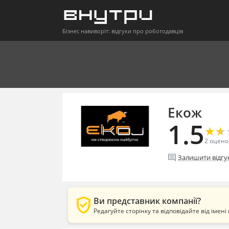
Бізнес навиворіт: відгуки про роботодавців
Екож
1.5
★
★
★
★
2
оцено
comment
Залишити відгу
verified_user
Ви представник компанії?
Редагуйте сторінку та відповідайте від імені 