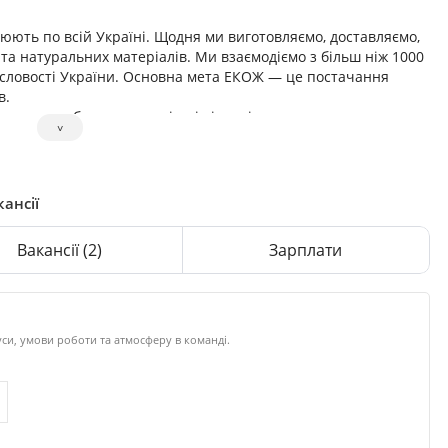
юють по всій Україні. Щодня ми виготовляємо, доставляємо,
 та натуральних матеріалів. Ми взаємодіємо з більш ніж 1000
словості України. Основна мета ЕКОЖ — це постачання
в.
них на роботу в команді, які відповідально ставляться до
˅
 працюють на результат
ансії
Вакансії
(2)
Зарплати
си, умови роботи та атмосферу в команді.