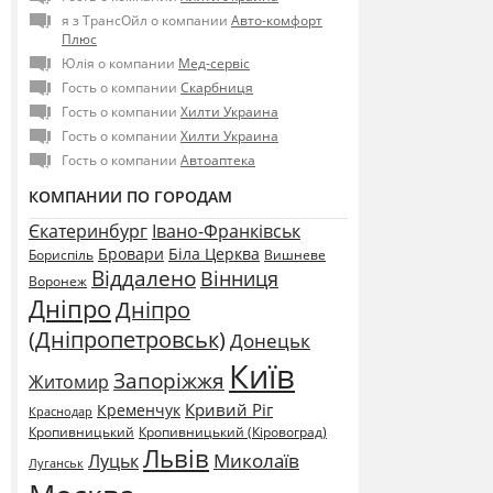
я з ТрансОйл о компании
Авто-комфорт
Плюс
Юлія о компании
Мед-сервіс
Гость о компании
Скарбниця
Гость о компании
Хилти Украина
Гость о компании
Хилти Украина
Гость о компании
Автоаптека
КОМПАНИИ ПО ГОРОДАМ
Єкатеринбург
Івано-Франківськ
Бровари
Біла Церква
Бориспіль
Вишневе
Віддалено
Вінниця
Воронеж
Дніпро
Дніпро
(Дніпропетровськ)
Донецьк
Київ
Запоріжжя
Житомир
Кривий Ріг
Кременчук
Краснодар
Кропивницький
Кропивницький (Кіровоград)
Львів
Миколаїв
Луцьк
Луганськ