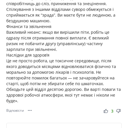
співробітниць до сліз, приниження та знецінення.
Спілкування з іншими відділами суворо обмежується і
сприймається як “зрада”. Ви маєте бути не людиною, а
бездушною машиною.
Фінанси та звільнення
Важливий нюанс: якщо ви вирішили піти, робіть це
одразу після отримання повної виплати. Є великий
ризик не побачити другу (управлінську) частину
зарплати при звільненні.
Наслідки для здоров’я
Це не просто робота, це токсичне середовище, після
якого доводиться місяцями відновлюватися фізично та
морально за допомогою лікарів і психологів. Не
повторюйте помилок багатьох — не зачаровуйтеся на
старті, щоб потім не збирати себе по шматочках.
Обходьте цей відділ десятою дорогою. Ви варті поваги та
здорової робочої атмосфери, якої тут немає і ніколи не
буде».
Відповісти
•••
thumb_up
thumb_down
3