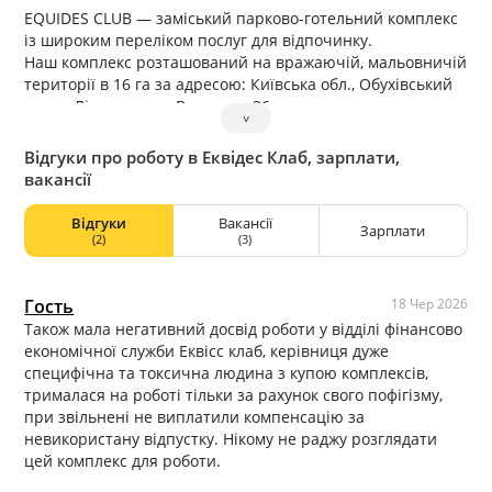
EQUIDES CLUB — заміський парково-готельний комплекс
із широким переліком послуг для відпочинку.
Наш комплекс розташований на вражаючій, мальовничій
території в 16 га за адресою: Київська обл., Обухівський
р-н, с. Лісники, вул. Вишнева, 36.
˅
Така територія дає можливість сховатися від галасливого
мегаполісу і щодня наповнюватися силою природи.
Відгуки про роботу в Еквідес Клаб, зарплати,
Діяльність нашого комплексу охоплює кілька напрямків
вакансії
— це ресторани Chalet Equides і Villa Ozero, готелі Chalet
(5 зірок) і Riders (3 зірки), Wellness центр із широким
Відгуки
Вакансії
Зарплати
спектром СПА-послуг, дві тренажерні зали, критий і
(2)
(3)
відкритий басейни, послуги конференц-холу для
проведення масштабних заходів, дитячий клуб, академія
верхової їзди, стрілецький клуб і гольф-центр.
Гость
18 Чер 2026
Широкий простір для прогулянок створює особливу
Також мала негативний досвід роботи у відділі фінансово
атмосферу, адже приємно після смачних комплексних
економічної служби Еквісс клаб, керівниця дуже
обідів, у розпал робочого дня провести свою перерву на
специфічна та токсична людина з купою комплексів,
терасі ресторану, на березі джерельного озера,
трималася на роботі тільки за рахунок свого пофігізму,
погодувавши лебедів, або на галявині, спостерігаючи за
при звільнені не виплатили компенсацію за
тренуваннями академії верхової їзди. Для персоналу
невикористану відпустку. Нікому не раджу розглядати
існує програма лояльності: це знижки на ресторан і
цей комплекс для роботи.
проведення заходів, знижки на СПА послуги, комплексні