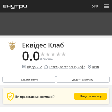
menu
УКР
Еквідес Клаб
0.0
★
★
★
★
★
★
★
★
★
★
0
оценок
comment
enterprise
location_on
Відгуки:
2
Готелі, ресторани, кафе
Київ
Додати відгук
Додати зарплату
verified_user
Подати заявку
Ви представник компанії?