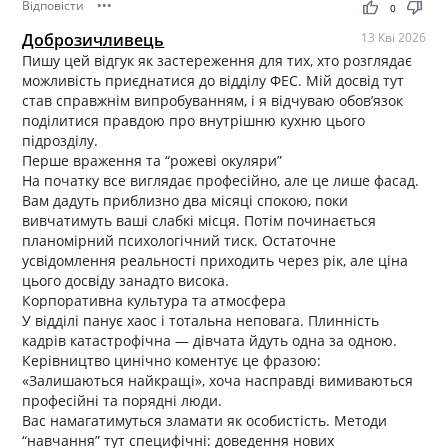
Відповісти
•••
thumb_up
thumb_down
обіди, щоденна доставка персоналу (трансфер від/до
0
найближчого метро).
Доброзичливець
13 Кві 2026
Пишу цей відгук як застереження для тих, хто розглядає
можливість приєднатися до відділу ФЕС. Мій досвід тут
став справжнім випробуванням, і я відчуваю обов’язок
поділитися правдою про внутрішню кухню цього
підрозділу.
Перше враження та “рожеві окуляри”
На початку все виглядає професійно, але це лише фасад.
Вам дадуть приблизно два місяці спокою, поки
вивчатимуть ваші слабкі місця. Потім починається
планомірний психологічний тиск. Остаточне
усвідомлення реальності приходить через рік, але ціна
цього досвіду занадто висока.
Корпоративна культура та атмосфера
У відділі панує хаос і тотальна неповага. Плинність
кадрів катастрофічна — дівчата йдуть одна за одною.
Керівництво цинічно коментує це фразою:
«Залишаються найкращі», хоча насправді вимиваються
професійні та порядні люди.
Вас намагатимуться зламати як особистість. Методи
“навчання” тут специфічні: доведення нових