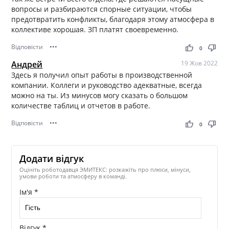
вопросы и разбираются спорные ситуации, чтобы
предотвратить конфликты, благодаря этому атмосфера в
коллективе хорошая. ЗП платят своевременно.
Відповісти
•••
thumb_up
thumb_down
0
Андрей
19 Жов 2022
Здесь я получил опыт работы в производственной
компании. Коллеги и руководство адекватные, всегда
можно на ты. Из минусов могу сказать о большом
количестве таблиц и отчетов в работе.
Відповісти
•••
thumb_up
thumb_down
0
Додати відгук
Оцініть роботодавця ЭМИТЕКС: розкажіть про плюси, мінуси,
умови роботи та атмосферу в команді.
Ім'я *
Відгук *