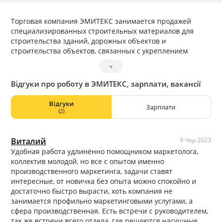
Торговая компания ЭМИТЕКС занимается продажей
специализированных строительных материалов для
строительства зданий, дорожных объектов и
строительства объектов, связанных с укреплением
грунта.
˅
Материалы, которые мы поставляем, используются
крупными подрядчиками как в частном, так и в
Відгуки про роботу в ЭМИТЕКС, зарплати, вакансії
государственном секторе, а общий оборот продаж
группы компаний составляет более 100 млн. рублей в
Відгуки
Зарплати
год.
(2)
Виталий
9 Чер 2023
Удобная работа удлинённо помощником маркетолога,
коллектив молодой, но все с опытом именно
производственного маркетинга, задачи ставят
интересные, от новичка без опыта можно спокойно и
достаточно быстро вырасти, хоть компания не
занимается профильно маркетинговыми услугами, а
сфера производственная. Есть встречи с руководителем,
так же встречи всего отдела, где решаются насущные