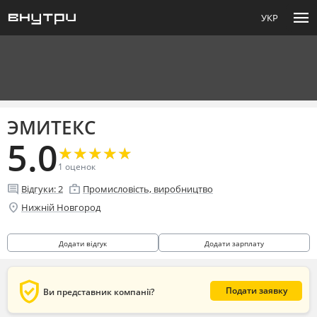
menu
УКР
ЭМИТЕКС
5.0
★
★
★
★
★
★
★
★
★
★
1
оценок
comment
enterprise
Відгуки:
2
Промисловість, виробництво
location_on
Нижній Новгород
Додати відгук
Додати зарплату
verified_user
Подати заявку
Ви представник компанії?