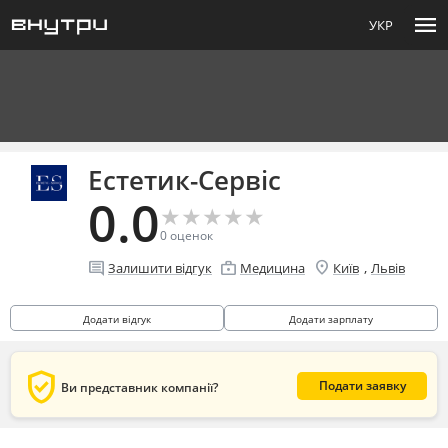
menu
УКР
Естетик-Сервіс
0.0
★
★
★
★
★
★
★
★
★
★
0
оценок
location_on
comment
enterprise
,
Залишити відгук
Медицина
Київ
Львів
Додати відгук
Додати зарплату
verified_user
Подати заявку
Ви представник компанії?