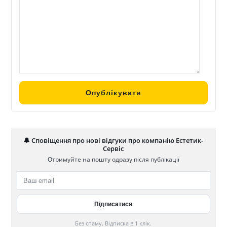
-Гарантована якість продукції/ щоденна доставка товару
клієнту/ відповідальні кур’єри/ гарантія кращих цін
-Регулярні навчальні заходи для косметологів,
дерматологів, стоматологів, хірургів та гінекологів;
🔔 Сповіщення про нові відгуки про компанію Естетик-
Сервіс
Отримуйте на пошту одразу після публікації
Без спаму. Відписка в 1 клік.