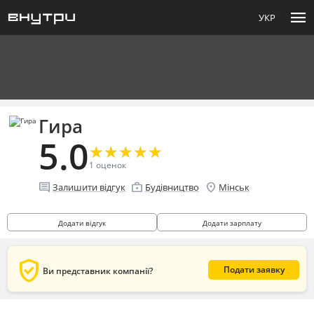
menu
УКР
Гира
5.0
★
★
★
★
★
★
★
★
★
★
1
оценок
comment
enterprise
location_on
Залишити відгук
Будівництво
Мінськ
Додати відгук
Додати зарплату
verified_user
Подати заявку
Ви представник компанії?