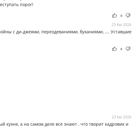
еступать порог!
thumb_up
thumb_down
0
25 Кві 2026
ойны с ди-джеями, переодеваниями, буханиями, …. Уставшие
thumb_up
thumb_down
0
23 Кві 2026
ый кухне, а на самом деле все знают , что творит кадровик и