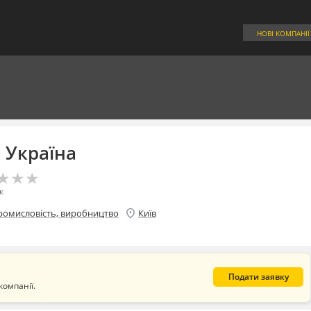
НОВІ КОМПАНІЇ
м Україна
★
★
★
★
★
★
к
location_on
ромисловість, виробництво
Київ
Подати заявку
компанії.