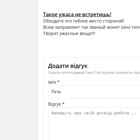
Такое ужаса не встретишь!
Обходите это гиблое место стороной!
Всем заправляет так званый жонет (оно тип
Творит ужасные вещи!!!
Додати відгук
Оцініть роботодавця Гласс Тім Україна: розкажіть пр
Ім'я *
Відгук *