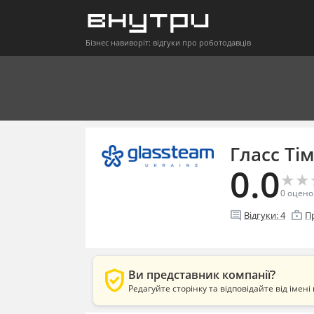
Бізнес навиворіт: відгуки про роботодавців
Гласс Ті
0.0
★
★
★
★
0
оцено
comment
enterprise
Відгуки:
4
П
verified_user
Ви представник компанії?
Редагуйте сторінку та відповідайте від імені 