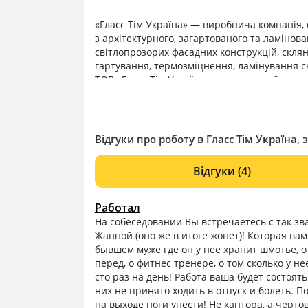
«Гласс Тім Україна» — виробнича компанія,
з архітектурного, загартованого та ламінова
світлопрозорих фасадних конструкцій, скляні
гартування, термозміцнення, ламінування с
ТОВ «Гласс Тім Україна» має потужний техн
найкоротші терміни реалізовувати складні п
категорій споживачів.
Відгуки про роботу в Гласс Тім Україна, 
Відгуки
(4)
Работал
На собеседовании Вы встречаетесь с так з
Жанной (оно же в итоге жонет)! Которая вам
бывшем муже где он у нее хранит шмотье, о
перед, о фитнес тренере, о том сколько у н
сто раз на день! Работа ваша будет состоят
них не принято ходить в отпуск и болеть. П
на выходе ноги унести! Не кантора, а черт