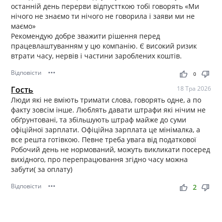
останній день перерви відпустткою тобі говорять «Ми
нічого не знаємо ти нічого не говорила і заяви ми не
маємо»
Рекомендую добре зважити рішення перед
працевлаштуванням у цю компанію. Є високий ризик
втрати часу, нервів і частини зароблених коштів.
Відповісти
•••
thumb_up
thumb_down
0
Гость
18 Тра 2026
Люди які не вміють тримати слова, говорять одне, а по
факту зовсім інше. Люблять давати штрафи які нічим не
обґрунтовані, та збільшують штраф майже до суми
офіційної зарплати. Офіційна зарплата це мінімалка, а
все решта готівкою. Певне треба увага від податкової
Робочий день не нормований, можуть викликати посеред
вихідного, про перепрацювання згідно часу можна
забути( за оплату)
Відповісти
•••
thumb_up
thumb_down
2