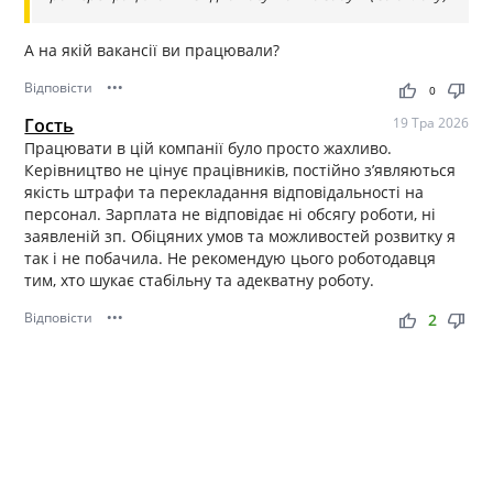
А на якій вакансії ви працювали?
Відповісти
•••
thumb_up
thumb_down
0
Гость
19 Тра 2026
Працювати в цій компанії було просто жахливо.
Керівництво не цінує працівників, постійно зʼявляються
якість штрафи та перекладання відповідальності на
персонал. Зарплата не відповідає ні обсягу роботи, ні
заявленій зп. Обіцяних умов та можливостей розвитку я
так і не побачила. Не рекомендую цього роботодавця
тим, хто шукає стабільну та адекватну роботу.
Відповісти
•••
thumb_up
thumb_down
2