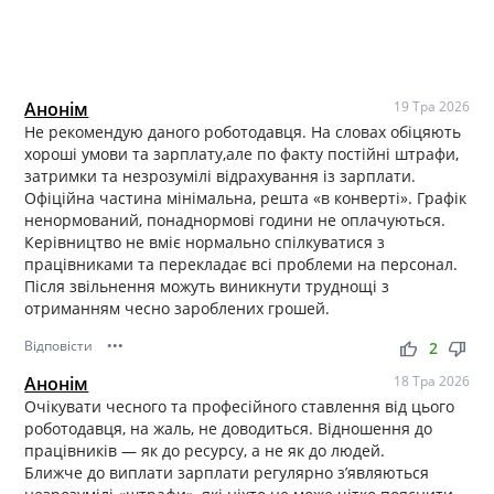
Анонім
19 Тра 2026
Не рекомендую даного роботодавця. На словах обіцяють
хороші умови та зарплату,але по факту постійні штрафи,
затримки та незрозумілі відрахування із зарплати.
Офіційна частина мінімальна, решта «в конверті». Графік
ненормований, понаднормові години не оплачуються.
Керівництво не вміє нормально спілкуватися з
працівниками та перекладає всі проблеми на персонал.
Після звільнення можуть виникнути труднощі з
отриманням чесно зароблених грошей.
Відповісти
•••
thumb_up
thumb_down
2
Анонім
18 Тра 2026
Очікувати чесного та професійного ставлення від цього
роботодавця, на жаль, не доводиться. Відношення до
працівників — як до ресурсу, а не як до людей.
Ближче до виплати зарплати регулярно з’являються