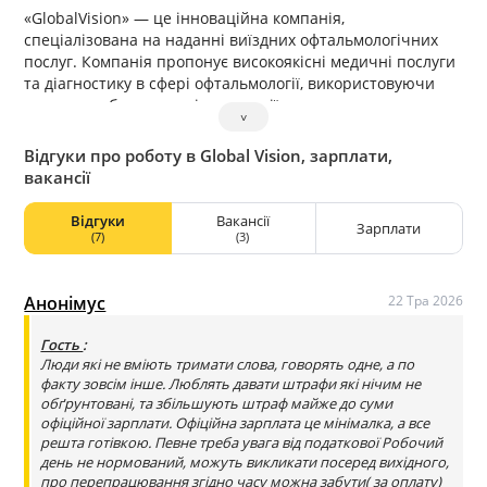
«GlobalVision» — це інноваційна компанія,
спеціалізована на наданні виїздних офтальмологічних
послуг. Компанія пропонує високоякісні медичні послуги
та діагностику в сфері офтальмології, використовуючи
передове обладнання і технології.
˅
Відгуки про роботу в Global Vision, зарплати,
вакансії
Відгуки
Вакансії
Зарплати
(7)
(3)
Анонімус
22 Тра 2026
Гость
:
Люди які не вміють тримати слова, говорять одне, а по
факту зовсім інше. Люблять давати штрафи які нічим не
обґрунтовані, та збільшують штраф майже до суми
офіційної зарплати. Офіційна зарплата це мінімалка, а все
решта готівкою. Певне треба увага від податкової Робочий
день не нормований, можуть викликати посеред вихідного,
про перепрацювання згідно часу можна забути( за оплату)