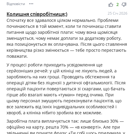
Відповісти
•••
thumb_up
thumb_down
2
Колишня співробітниця;)
25 Січ 2026
Спочатку все здавалося цілком нормально. Проблеми
починаються в той момент, коли ти починаєш ставити
питання щодо заробітної плати: чому вона щомісяця
зменшується, чому немає доплати за додаткову роботу,
яка позиціонується як оплачувана. Після цього ставлення
керівництва різко змінюється — тебе просто перестають
поважати.
У процесі роботи приходить усвідомлення ще
серйозніших речей: у цій клініці не лікують людей, а
заробляють на них гроші. Проводять обстеження та
операції дітям без ліцензії з дитячої офтальмології. Після
операцій пацієнти повертаються зі скаргами, що бачать
гірше або взагалі мають «туман» перед очима. При
цьому персонал змушують переконувати пацієнтів, що
все залежить від їхніх індивідуальних особливостей і
хвороб, а клініка нібито зробила все можливе.
Заробітна плата виплачується так: лише близько 30% —
офіційно на карту, решта 70% — «в конверті». Але при
звільненні ви почуєте фразу: «Ти собі щось придумала, у