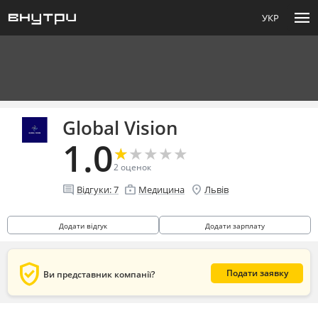
menu
УКР
Global Vision
1.0
★
★
★
★
★
★
★
★
★
★
2
оценок
comment
enterprise
location_on
Відгуки:
7
Медицина
Львів
Додати відгук
Додати зарплату
verified_user
Подати заявку
Ви представник компанії?