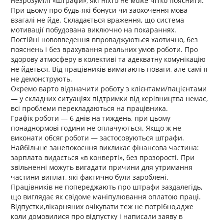
незрозумілі «штрафи», які ніхто не може чітко пояснити.
При цьому про будь-які бонуси чи заохочення мова
взагалі не йде. Складається враження, що система
мотивації побудована виключно на покараннях.
Постійні нововведення впроваджуються хаотично, без
пояснень і без врахування реальних умов роботи. Про
здорову атмосферу в колективі та адекватну комунікацію
не йдеться. Від працівників вимагають поваги, але самі її
не демонструють.
Окремо варто відзначити роботу з клієнтами/пацієнтами
— у складних ситуаціях підтримки від керівництва немає,
всі проблеми перекладаються на працівника.
Графік роботи — 6 днів на тиждень, при цьому
понаднормові години не оплачуються. Якщо ж не
виконати обсяг роботи — застосовуються штрафи.
Найбільше занепокоєння викликає фінансова частина:
зарплата видається «в конверті», без прозорості. При
звільненні можуть вигадати причини для утримання
частини виплат, які фактично були зароблені.
Працівників не попереджають про штрафи заздалегідь,
що виглядає як свідоме маніпулювання оплатою праці.
Відпустки,лікарняних очікувати теж не потрібно,адже
коли домовилися про відпустку і написали заяву в