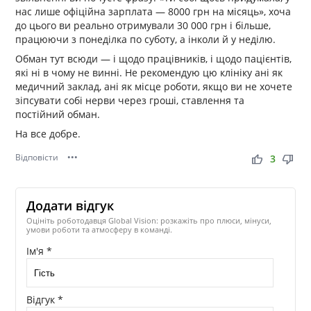
нас лише офіційна зарплата — 8000 грн на місяць», хоча
до цього ви реально отримували 30 000 грн і більше,
працюючи з понеділка по суботу, а інколи й у неділю.
Обман тут всюди — і щодо працівників, і щодо пацієнтів,
які ні в чому не винні. Не рекомендую цю клініку ані як
медичний заклад, ані як місце роботи, якщо ви не хочете
зіпсувати собі нерви через гроші, ставлення та
постійний обман.
На все добре.
Відповісти
•••
thumb_up
thumb_down
3
Додати відгук
Оцініть роботодавця Global Vision: розкажіть про плюси, мінуси,
умови роботи та атмосферу в команді.
Ім'я *
Відгук *