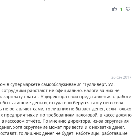
thumb_up
thumb_down
1
26 Січ 2017
ом в супермаркете самообслуживания "Гулливер", Ул.
 сотрудники работают не официально, налоги за них не
ть зарплату платят. У директора свои представления о работе
ы быть лишние деньги, откуда они берутся там у него своя
ь не оставляют сами, то лишних не бывает денег, если только
х предприятиях и по требованиям налоговой, в кассе должно
 в кассовом отчёте. По мнению директора, из-за округления
енег, хотя округление может привести и к нехватке денег,
оставят, то лишних денег не будет. Работницы, работавшие