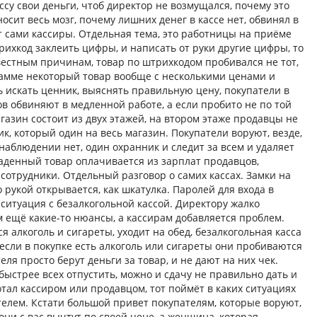
ссу свои деньги, чтоб директор не возмущался, почему это
носит весь мозг, почему лишних денег в кассе нет, обвинял в
ут сами кассиры. Отдельная тема, это работницы на приёме
трихкод заклеить цифры, и написать от руки другие цифры, то
известным причинам, товар по штрихкодом пробивался не тот,
грамме некоторый товар вообще с несколькими ценами и
ь искать ценник, выяснять правильную цену, покупатели в
ов обвиняют в медленной работе, а если пробито не по той
газин состоит из двух этажей, на втором этаже продавцы не
к, который один на весь магазин. Покупатели воруют, везде,
 наблюдении нет, один охранник и следит за всем и удаляет
краденный товар оплачивается из зарплат продавцов,
 сотрудники. Отдельный разговор о самих кассах. Замки на
 рукой открывается, как шкатулка. Паролей для входа в
ситуация с безалкогольной кассой. Директору жалко
м ещё какие-то нюансы, а кассирам добавляется проблем.
я алкоголь и сигареты, уходит на обед, безалкогольная касса
если в покупке есть алкоголь или сигареты они пробиваются
еля просто берут деньги за товар, и не дают на них чек.
быстрее всех отпустить, можно и сдачу не правильно дать и
отал кассиром или продавцом, тот поймёт в каких ситуациях
телем. Кстати большой привет покупателям, которые воруют,
 они с вас вычтут по своей цене, а женщина, которая