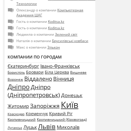
Технологии
Олександр о компании
Компьютерная
Академия ШАГ
Гость о компании
Koditsa.kz
Гость о компании
Koditsa.kz
Людмила о компании
Зелений світ
Наталія о компании
Брусилівські ковбаси
Макс о компании
Элькон
КОМПАНИИ ПО ГОРОДАМ
Єкатеринбург
Івано-Франківськ
Бровари
Біла Церква
Бориспіль
Вишневе
Віддалено
Вінниця
Воронеж
Дніпро
Дніпро
(Дніпропетровськ)
Донецьк
Київ
Запоріжжя
Житомир
Кривий Ріг
Кременчук
Краснодар
Кропивницький
Кропивницький (Кіровоград)
Львів
Миколаїв
Луцьк
Луганськ