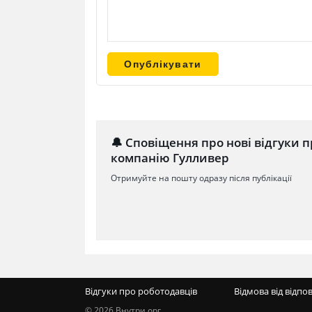
🔔 Сповіщення про нові відгуки п
компанію Гулливер
Отримуйте на пошту одразу після публікації
Відгуки про роботодавців
Відмова від відпо
© 2026 Внутри.орг