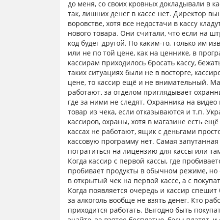
до меня, со своих кровных докладывали в ка
так, лишних денег в кассе нет. Директор вы
воровстве, хотя все недостачи в кассу клад
нового товара. Они считали, что если на ш
код будет другой. По каким-то, только им 
или не по той цене, как на ценнике, в про
кассирам приходилось бросать кассу, бежат
таких ситуациях были не в восторге, кассир
цене, то кассир ещё и не внимательный. Ма
работают, за отделом приглядывает охранни
где за ними не следят. Охранника на видео
товар из чека, если отказываются и т.п. У
кассиров, охраны, хотя в магазине есть ещё
кассах не работают, ящик с деньгами просто
кассовую программу нет. Самая запутанная 
потратиться на лицензию для кассы или та
Когда кассир с первой кассы, где пробиваетс
пробивает продукты в обычном режиме, но 
в открытый чек на первой кассе, а с покупат
Когда появляется очередь и кассир спешит 
за алкоголь вообще не взять денег. Кто раб
приходится работать. Выгодно быть покупа
знайте, за взятое бесплатно, бесы платят, и