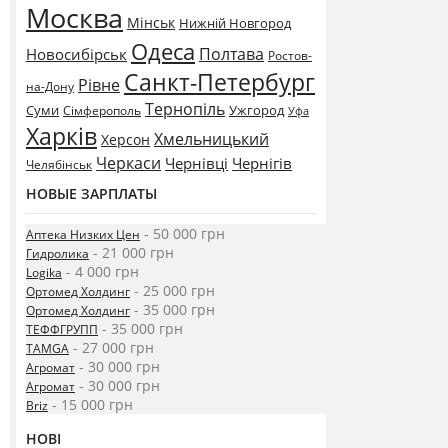
Москва
Мінськ
Нижній Новгород
Одеса
Полтава
Новосибірськ
Ростов-
Санкт-Петербург
Рівне
на-Дону
Тернопіль
Суми
Ужгород
Сімферополь
Уфа
Харків
Хмельницький
Херсон
Черкаси
Чернівці
Чернігів
Челябінськ
НОВЫЕ ЗАРПЛАТЫ
- 50 000 грн
Аптека Низких Цен
- 21 000 грн
Гидролика
- 4 000 грн
Logika
- 25 000 грн
Ортомед Холдинг
- 35 000 грн
Ортомед Холдинг
- 35 000 грн
ТЕФФГРУПП
- 27 000 грн
TAMGA
- 30 000 грн
Агромат
- 30 000 грн
Агромат
- 15 000 грн
Briz
НОВІ