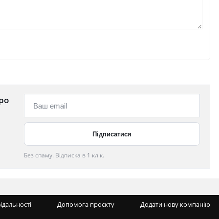
ро
Без спаму. Відписка в 1 клік.
відальності
Допомога проєкту
Додати нову компанію