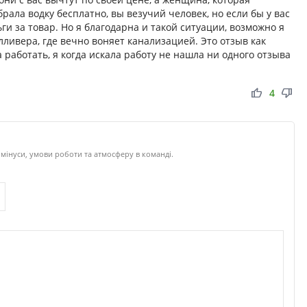
брала водку бесплатно, вы везучий человек, но если бы у вас
ги за товар. Но я благодарна и такой ситуации, возможно я
лливера, где вечно воняет канализацией. Это отзыв как
а работать, я когда искала работу не нашла ни одного отзыва
thumb_up
thumb_down
4
мінуси, умови роботи та атмосферу в команді.