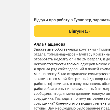
Відгуки про роботу в Гулливер, зарплати
Відгуки
(3)
Алла Лащенова
Уважаемые собственники компании «Гулливе
отдела, топ-менеджеров – Булгару Кристи
отработать недолго, с 14 по 26 февраля, в
некомпетентности топ-менеджеров можно сд
я прошла ряд собеседований в вашей комп
мне на почту было отправлено коммерческ
заключить со мной бессрочный договор на 
работы, оформилась в вашу компанию, объе
работе, благо опыт и незамыленный взгляд 
сообщила, что для меня дополнительную шт
сотрудника. Господа, а почему вы ранее эт
сотрудника? Конечно, это высшая степень у
готовы. Вам необходимо было заранее пред