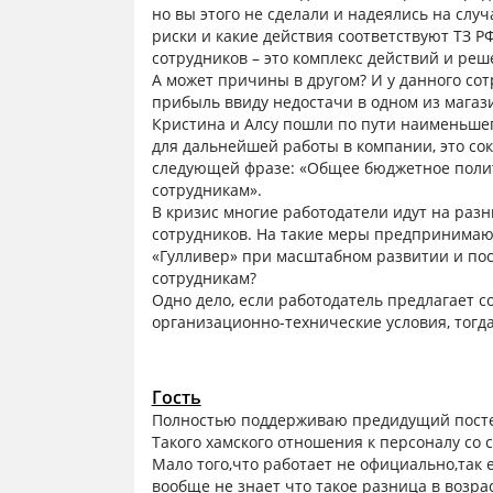
но вы этого не сделали и надеялись на слу
риски и какие действия соответствуют ТЗ Р
сотрудников – это комплекс действий и реш
А может причины в другом? И у данного со
прибыль ввиду недостачи в одном из магази
Кристина и Алсу пошли по пути наименьше
для дальнейшей работы в компании, это со
следующей фразе: «Общее бюджетное пол
сотрудникам».
В кризис многие работодатели идут на разн
сотрудников. На такие меры предпринимаю
«Гулливер» при масштабном развитии и пос
сотрудникам?
Одно дело, если работодатель предлагает 
организационно-технические условия, тогд
Гость
Полностью поддерживаю предидущий посте 
Такого хамского отношения к персоналу со 
Мало того,что работает не официально,так
вообще не знает что такое разница в возрас