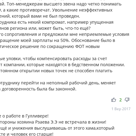
чай. Топ-менеджерам высшего звена надо четко понимать
Ф, а какие противоречат. Увольнение неэффективных
ений, который вами не был проведен.
трудника есть некий компромат, например упущенная
нов региона или, может быть, что-то ещё?
го сопротивления и предложили мне неприемлемые условия
кращение моей зарплаты на 50%. Обоснование было в
итическое решение по сокращению ФОТ новым
ые уловки, чтобы компенсировать расходы за счет
т компании, которые находятся в бедственном положении.
тоянном открытии новых точек не способен платить
сотруднику перейти на неполный рабочий день, меняет
а договоренность была бы законной.
thumb_up
thumb_down
2
1 Вер 2017
о работе в Гулливере!
стороны хозяина Рзаева Э.Э не встречала в жизни!
 ещё и унижения выслушиваешь от этого хама,который
те и человек его старше!