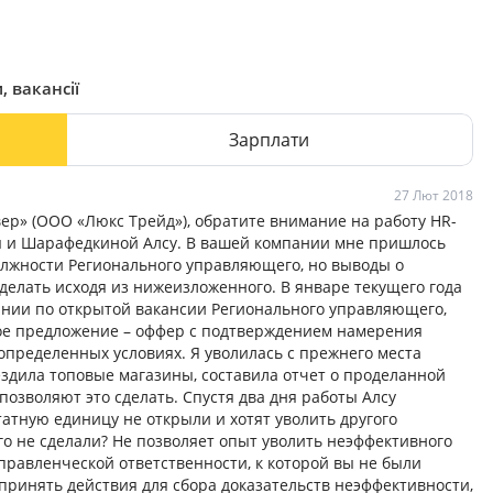
, вакансії
Зарплати
27 Лют 2018
р» (ООО «Люкс Трейд»), обратите внимание на работу HR-
ны и Шарафедкиной Алсу. В вашей компании мне пришлось
 должности Регионального управляющего, но выводы о
елать исходя из нижеизложенного. В январе текущего года
ании по открытой вакансии Регионального управляющего,
ое предложение – оффер с подтверждением намерения
определенных условиях. Я уволилась с прежнего места
здила топовые магазины, составила отчет о проделанной
позволяют это сделать. Спустя два дня работы Алсу
атную единицу не открыли и хотят уволить другого
ого не сделали? Не позволяет опыт уволить неэффективного
правленческой ответственности, к которой вы не были
принять действия для сбора доказательств неэффективности,