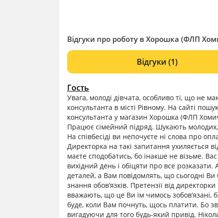
Відгуки про роботу в Хорошка (ФЛП Хомич
Відгуки
(1)
Гость
Увага, молоді дівчата, особливо ті, що не м
консультанта в місті Рівному. На сайті пошу
консультанта у магазин Хорошка (ФЛП Хомич 
Працює сімейний підряд. Шукають молодих, 
На співбесіді ви непочуєте ні слова про опл
Директорка на такі запитання ухиляється від
маєте сподобатись, бо інакше не візьме. В
вихідний день і обіцяти про все розказати. 
деталей, а Вам повідомлять, що сьогодні Ви
знання обов’язків. Претензії від директорк
вважають, що це Ви їм чимось зобов’язані, 
буде, коли Вам почнуть, щось платити. Бо з
вигадуючи для того будь-який привід. Нікол