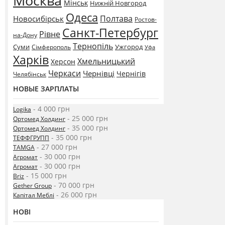
Москва
Мінськ
Нижній Новгород
Одеса
Полтава
Новосибірськ
Ростов-
Санкт-Петербург
Рівне
на-Дону
Тернопіль
Суми
Ужгород
Сімферополь
Уфа
Харків
Хмельницький
Херсон
Черкаси
Чернівці
Чернігів
Челябінськ
НОВЫЕ ЗАРПЛАТЫ
- 4 000 грн
Logika
- 25 000 грн
Ортомед Холдинг
- 35 000 грн
Ортомед Холдинг
- 35 000 грн
ТЕФФГРУПП
- 27 000 грн
TAMGA
- 30 000 грн
Агромат
- 30 000 грн
Агромат
- 15 000 грн
Briz
- 70 000 грн
Gether Group
- 26 000 грн
Капітал Меблі
НОВІ