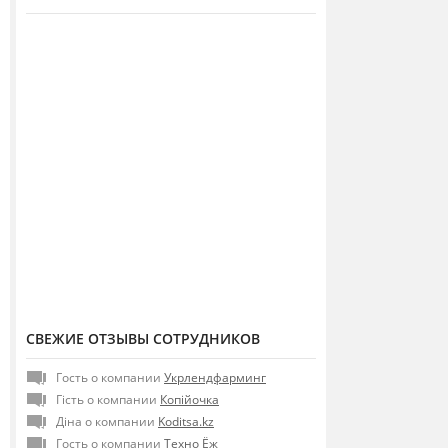
СВЕЖИЕ ОТЗЫВЫ СОТРУДНИКОВ
Гость о компании
Укрлендфарминг
Гість о компании
Копійочка
Діна о компании
Koditsa.kz
Гость о компании
Техно Ёж