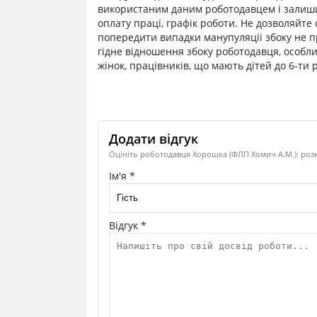
використаним даним роботодавцем і залиши
оплату праці, графік роботи. Не дозволяйте
попередити випадки манупуляціі збоку не
гідне відношення збоку роботодавця, особли
жінок, працівників, що мають дітей до 6-ти ро
Додати відгук
Оцініть роботодавця Хорошка (ФЛП Хомич А.М.): розк
Ім'я *
Відгук *