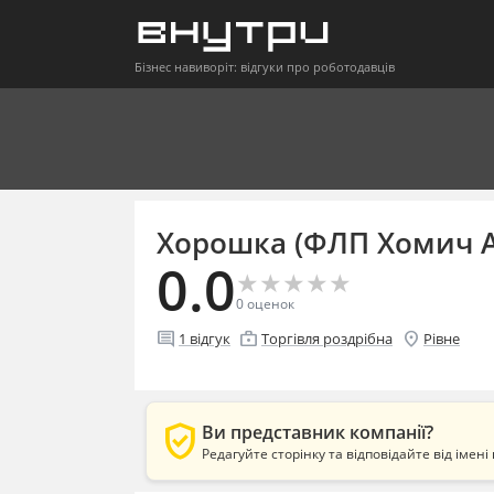
Бізнес навиворіт: відгуки про роботодавців
Хорошка (ФЛП Хомич А
0.0
★
★
★
★
★
★
★
★
★
★
0
оценок
comment
enterprise
location_on
1
відгук
Торгівля роздрібна
Рівне
verified_user
Ви представник компанії?
Редагуйте сторінку та відповідайте від імені 