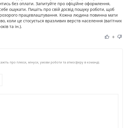
тись без оплати. Запитуйте про офіційне оформлення,
 себе ошукати. Пишіть про свій досвід пошуку роботи, щоб
 прозорого працевлаштування. Кожна людина повинна мати
во, коли це стосується вразливих верств населення (вагітних
ків та ін.).
thumb_up
thumb_down
0
ажіть про плюси, мінуси, умови роботи та атмосферу в команді.