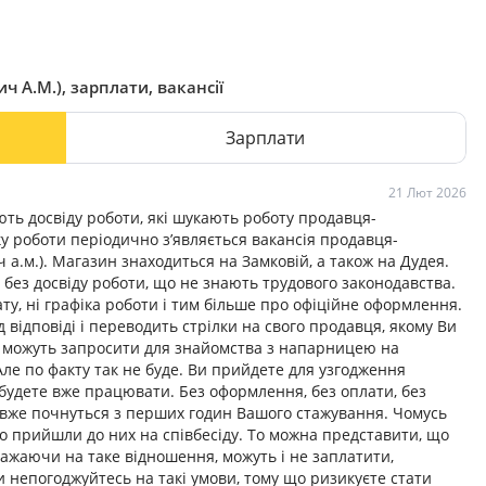
 А.М.), зарплати, вакансії
Зарплати
21 Лют 2026
ають досвіду роботи, які шукають роботу продавця-
ку роботи періодично з’являється вакансія продавця-
а.м.). Магазин знаходиться на Замковій, а також на Дудея.
без досвіду роботи, що не знають трудового законодавства.
ату, ні графіка роботи і тим більше про офіційне оформлення.
 відповіді і переводить стрілки на свого продавця, якому Ви
ас можуть запросити для знайомства з напарницею на
Але по факту так не буде. Ви прийдете для узгодження
 будете вже працювати. Без оформлення, без оплати, без
и вже почнуться з перших годин Вашого стажування. Чомусь
бо прийшли до них на співбесіду. То можна представити, що
важаючи на таке відношення, можуть і не заплатити,
и непогоджуйтесь на такі умови, тому що ризикуєте стати