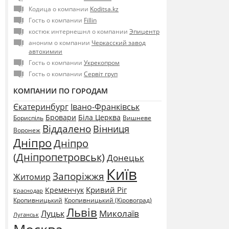
Кодица о компании
Koditsa.kz
Гость о компании
Fillin
костюк интернешнл о компании
Эпицентр
аноним о компании
Черкасский завод
автохимии
Гость о компании
Укрекопром
Гость о компании
Сервіт груп
КОМПАНИИ ПО ГОРОДАМ
Єкатеринбург
Івано-Франківськ
Бровари
Біла Церква
Бориспіль
Вишневе
Віддалено
Вінниця
Воронеж
Дніпро
Дніпро
(Дніпропетровськ)
Донецьк
Київ
Запоріжжя
Житомир
Кривий Ріг
Кременчук
Краснодар
Кропивницький
Кропивницький (Кіровоград)
Львів
Миколаїв
Луцьк
Луганськ