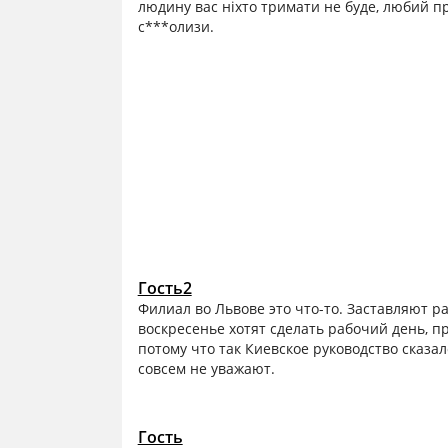
людину вас ніхто тримати не буде, любий пр
с***олизи.
Гость2
Филиал во Львове это что-то. Заставляют р
воскресенье хотят сделать рабочий день, п
потому что так Киевское руководство сказа
совсем не уважают.
Гость