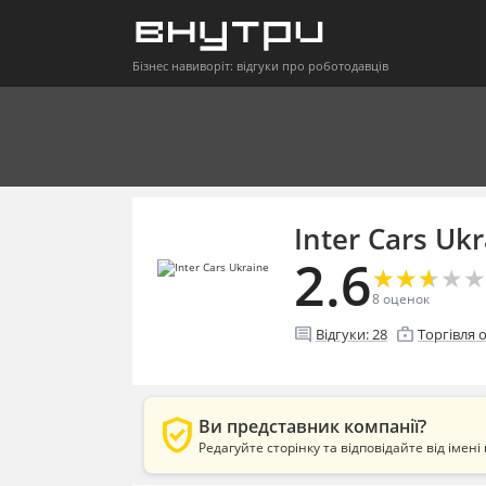
Бізнес навиворіт: відгуки про роботодавців
Inter Cars Uk
2.6
★
★
★
★
★
★
★
★
★
★
8
оценок
comment
enterprise
Відгуки:
28
Торгівля 
verified_user
Ви представник компанії?
Редагуйте сторінку та відповідайте від імені 