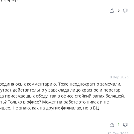
thumb_up
thumb_down
0
8 Вер 2025
исоединяюсь к комментарию. Тоже неоднократно замечали,
утра), действительно у завсклада лицо красное и перегар
да приезжаешь к обеду, так в офисе стойкий запах беляшей.
ть? Только в офисе? Может на работе это никак и не
шее. Не знаю, как на других филиалах, но в БЦ
thumb_up
thumb_down
1
31 Сер 2025