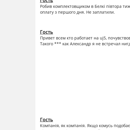
Гость
Робив комплектовщиком в Белкі півтора тижн
оплату з першого дня. Не заплатили.
Гость
Привет всем кто работает на uj5, почувство
Такого *** как Александр я не встречал ниг
Гость
Компанія, як компанія. Якщо комусь подоба