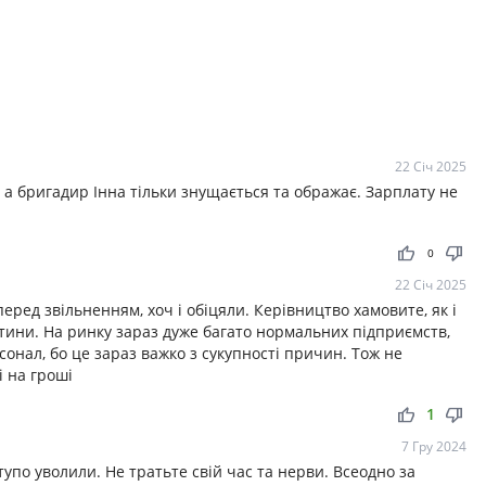
22 Січ 2025
, а бригадир Інна тільки знущається та ображає. Зарплату не
thumb_up
thumb_down
0
22 Січ 2025
ред звільненням, хоч і обіцяли. Керівництво хамовите, як і
тини. На ринку зараз дуже багато нормальних підприємств,
онал, бо це зараз важко з сукупності причин. Тож не
і на гроші
thumb_up
thumb_down
1
7 Гру 2024
 тупо уволили. Не тратьте свій час та нерви. Всеодно за