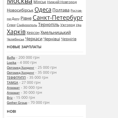
Москва
Мінськ
Нижній Новгород
Одеса
Полтава
Новосибірськ
Ростов-
Санкт-Петербург
Рівне
на-Дону
Тернопіль
Суми
Ужгород
Сімферополь
Уфа
Харків
Хмельницький
Херсон
Черкаси
Чернівці
Чернігів
Челябінськ
НОВЫЕ ЗАРПЛАТЫ
- 200 000 грн
ВиЯр
- 4 000 грн
Logika
- 25 000 грн
Ортомед Холдинг
- 35 000 грн
Ортомед Холдинг
- 35 000 грн
ТЕФФГРУПП
- 27 000 грн
TAMGA
- 30 000 грн
Агромат
- 30 000 грн
Агромат
- 15 000 грн
Briz
- 70 000 грн
Gether Group
НОВІ