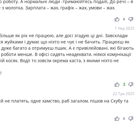
ю роботу. А нормальні люди -тримаюйтесь подалі, До речі – я
з молотка. Зарплата – жах, графік – жах, умови – жах.
thumb_up
thumb_down
0
1 Чер 2025
більше як рік не працюю, але досі згадую ці дні. Завскладм
я жуйками і думає що ніхто не чує і не бачить. Працюєш як
ть дуже багато а отримуєш пшик. А є привілейовані, які бігають
 роботи менше. В офісі сидять неадеквати, ніякої комунікації
ій косяк. Водії то зовсім окрема каста, з якими ніхто не
!
thumb_up
thumb_down
3
22 Тра 2025
 не платять, одне хамство, раб загалом, пішов на Скубу та
thumb_up
thumb_down
0