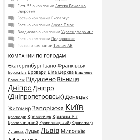
Гість 55 о компании
Аптека Бажаемо
Здоровья
Гость о компании
Експертус
Гость о компании
Ареал-Плюс
Владислав о компании
Укрлендфарминг
Гость о компании
Подорожник
Гостья о компании
Техком АВ
КОМПАНИИ ПО ГОРОДАМ
Єкатеринбург
Івано-Франківськ
Бровари
Біла Церква
Бориспіль
Вишневе
Віддалено
Вінниця
Воронеж
Дніпро
Дніпро
(Дніпропетровськ)
Донецьк
Київ
Запоріжжя
Житомир
Кривий Ріг
Кременчук
Краснодар
Кропивницький
Кропивницький (Кіровоград)
Львів
Миколаїв
Луцьк
Луганськ