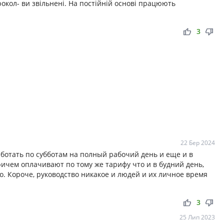
окол- ви звільнені. На постійній основі працюють
thumb_up
thumb_down
3
22 Бер 2024
аботать по субботам на полный рабочий день и еще и в
ричем оплачивают по тому же тарифу что и в будний день,
ло. Короче, руководство никакое и людей и их личное время
thumb_up
thumb_down
3
25 Лип 2023