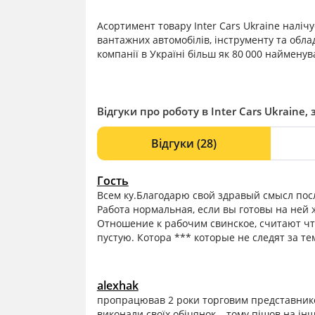
Асортимент товару Inter Cars Ukraine налічу
вантажних автомобілів, інструменту та обла
компанії в Україні більш як 80 000 наймену
Відгуки про роботу в Inter Cars Ukraine, 
Відгуки
(28)
Гость
Всем ку.Благодарю свой здравый смысл пос
Работа нормальная, если вы готовы на ней
Отношение к рабочим свинское, считают что
пустую. Котора *** которые не следят за те
alexhak
пропрацював 2 роки торговим представником.
виконали своїх обіцянок – тому пішов на ін