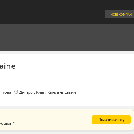
НОВІ КОМПАНІЇ
raine
location_on
,
,
оптова
Дніпро
Київ
Хмельницький
Подати заявку
компанії.