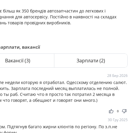
є більш як 350 брендів автозапчастин до легкових і
днання для автосервісу. Постійно в наявності на складах
вань товарів провідних виробників.
зарплати, вакансії
Вакансії
(3)
Зарплати
(2)
28 Бер 2026
ле недели которую я отработал. Одесскому отделению салют.
 жить. Зарплата последний месяц выплатилась не полной.
 ты раб. Считаю что я просто так потратил 2 месяца в
м что говорят, а обещают и говорят они много.)
thumb_up
thumb_down
0
30 Гру 2025
 Підтягнув багато жирни клієнтів по регіону. По з.п.не
шу форму.