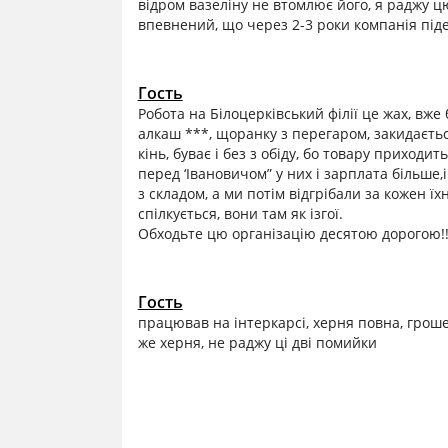
відром вазеліну не втомлює його, я раджу ц
впевнений, що через 2-3 роки компанія піде 
Гость
Робота на Білоцерківський філії це жах, вже 
алкаш ***, щоранку з перегаром, закидаєтьс
кінь, буває і без з обіду, бо товару приходи
перед ‘Івановичом” у них і зарплата більше,і
з складом, а ми потім відгрібали за кожен їхн
спілкується, вони там як ізгої.
Обходьте цю організацію десятою дорогою!!
Гость
працював на інтеркарсі, херня повна, грошей
же херня, не раджу ці дві помийки