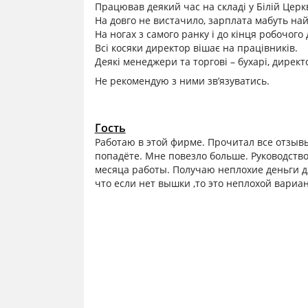
Працював деякий час на складі у Білій Церкв
На довго не вистачило, зарплата мабуть най
На ногах з самого ранку і до кінця робочого 
Всі косяки директор вішає на працівників.
Деякі менеджери та торгові – бухарі, директ
Не рекомендую з ними зв’язуватись.
Гость
Работаю в этой фирме. Прочитал все отзывы 
попадёте. Мне повезло больше. Руководство
месяца работы. Получаю неплохие деньги дл
что если нет вышки ,то это неплохой вариа