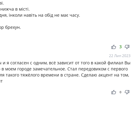
і.
нижча в місті.
дня, інколи навіть на обід не має часу.
ор брехун.
thumb_up
thumb_down
3
22 Лип 2023
и я согласен с одним, всё зависит от того в какой филиал Вы
 в моем городе замечательное. Стал передовиком с первого
я такого тяжёлого времени в стране. Сделаю акцент на том,
нт
thumb_up
thumb_down
0