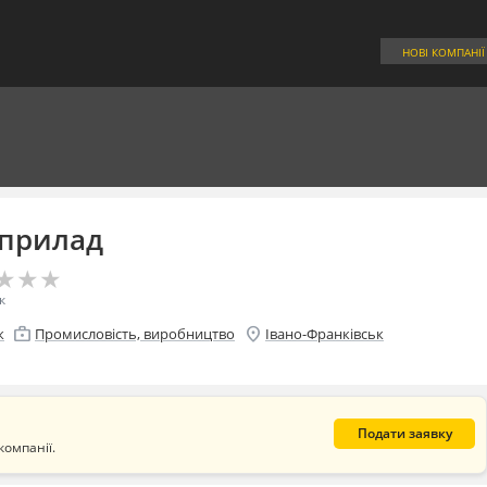
НОВІ КОМПАНІЇ
оприлад
★
★
★
★
★
★
к
enterprise
location_on
к
Промисловість, виробництво
Івано-Франківськ
Подати заявку
компанії.