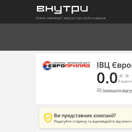
Бізнес навиворіт: відгуки про роботодавців
ІВЦ Євр
0.0
★
★
★
★
0
оцено
comment
Залишити відгу
verified_user
Ви представник компанії?
Редагуйте сторінку та відповідайте від імені 