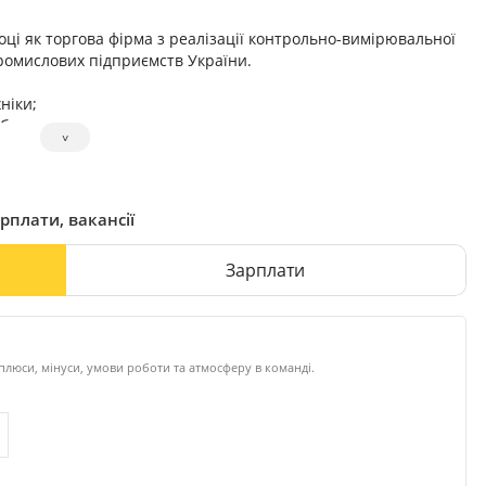
ці як торгова фірма з реалізації контрольно-вимірювальної
 промислових підприємств України.
ніки;
обладнання;
˅
, водовідведення;
 спектр інженерних послуг, а саме: проектування,
рплати, вакансії
огічного і енергетичного обладнання.
Зарплати
плюси, мінуси, умови роботи та атмосферу в команді.