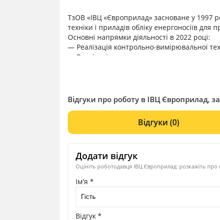
ТзОВ «ІВЦ «Європрилад» засноване у 1997 ро
техніки і приладів обліку енергоносіїв для
Основні напрямки діяльності в 2022 році:
— Реалізація контрольно-вимірювальної тех
— Реалізація газового та газорегулюючого 
— Реалізація опалювальної техніки;
— Реалізація трубопровідної арматури;
— Монтаж систем опалення, водопостачання
На сьогодні наше підприємство охоплює весь
Відгуки про роботу в ІВЦ Європрилад, за
будівництво, монтаж та експлуатація технол
Відгуки
(0)
Додати відгук
Оцініть роботодавця ІВЦ Європрилад: розкажіть про 
Ім'я *
Відгук *