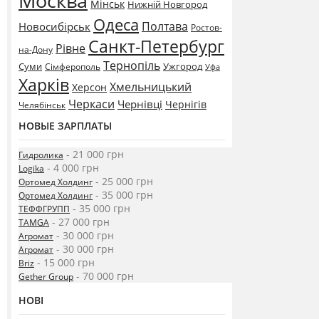
Москва
Мінськ
Нижній Новгород
Одеса
Полтава
Новосибірськ
Ростов-
Санкт-Петербург
Рівне
на-Дону
Тернопіль
Суми
Ужгород
Сімферополь
Уфа
Харків
Хмельницький
Херсон
Черкаси
Чернівці
Чернігів
Челябінськ
НОВЫЕ ЗАРПЛАТЫ
- 21 000 грн
Гидролика
- 4 000 грн
Logika
- 25 000 грн
Ортомед Холдинг
- 35 000 грн
Ортомед Холдинг
- 35 000 грн
ТЕФФГРУПП
- 27 000 грн
TAMGA
- 30 000 грн
Агромат
- 30 000 грн
Агромат
- 15 000 грн
Briz
- 70 000 грн
Gether Group
НОВІ