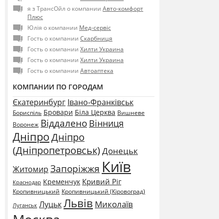
я з ТрансОйл о компании
Авто-комфорт
Плюс
Юлія о компании
Мед-сервіс
Гость о компании
Скарбниця
Гость о компании
Хилти Украина
Гость о компании
Хилти Украина
Гость о компании
Автоаптека
КОМПАНИИ ПО ГОРОДАМ
Єкатеринбург
Івано-Франківськ
Бровари
Біла Церква
Бориспіль
Вишневе
Віддалено
Вінниця
Воронеж
Дніпро
Дніпро
(Дніпропетровськ)
Донецьк
Київ
Запоріжжя
Житомир
Кривий Ріг
Кременчук
Краснодар
Кропивницький
Кропивницький (Кіровоград)
Львів
Миколаїв
Луцьк
Луганськ