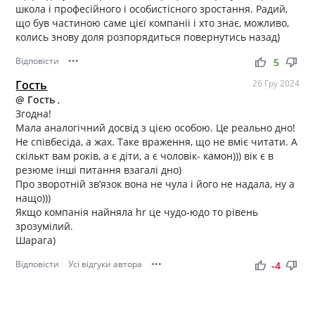
школа і професійного і особистісного зростання. Радий,
що був частиною саме цієї компанії і хто знає, можливо,
колись знову доля розпорядиться повернутись назад)
Відповісти
•••
thumb_up
thumb_down
5
Гость
26 Гру 2024
@ Гость
,
Згодна!
Мала аналогічний досвід з цією особою. Це реально дно!
Не співбесіда, а жах. Таке враження, що не вміє читати. А
скількт вам років, а є діти, а є чоловік- камон))) вік є в
резюме інші питання взагалі дно)
Про зворотній зв’язок вона не чула і його не надала, ну а
нащо)))
Якщо компанія найняла hr це чудо-юдо то рівень
зрозумілий.
Шарага)
Відповісти
Усі відгуки автора
•••
thumb_up
thumb_down
-4