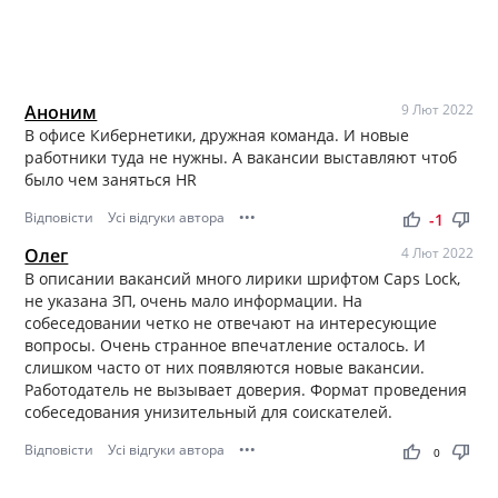
Аноним
9 Лют 2022
В офисе Кибернетики, дружная команда. И новые
работники туда не нужны. А вакансии выставляют чтоб
было чем заняться HR
Відповісти
Усі відгуки автора
•••
thumb_up
thumb_down
-1
Олег
4 Лют 2022
В описании вакансий много лирики шрифтом Caps Lock,
не указана ЗП, очень мало информации. На
собеседовании четко не отвечают на интересующие
вопросы. Очень странное впечатление осталось. И
слишком часто от них появляются новые вакансии.
Работодатель не вызывает доверия. Формат проведения
собеседования унизительный для соискателей.
Відповісти
Усі відгуки автора
•••
thumb_up
thumb_down
0