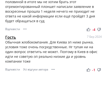
половиной в итоге мы не хотим брать этот
отремонтированный плоншет написали заявление в
воскресенье прошла 1 неделя нечего не приходит не
ответа не какой информации если ещё пройдёт 3 дня
будет обращаться в суд
Відповісти
•••
thumb_up
thumb_down
-4
Гость
7 Бер 2024
Обычная жлобокомпания. Для Киева зп ниже рынка,
условия тоже очень посредственные. Hr тупая ни на
один вопрос ответить не может. Поэтому в Киев в офис
идти не советую-зп реально низкие да и уровнь
компании тоже
Відповісти
Усі відгуки автора
•••
thumb_up
thumb_down
-1