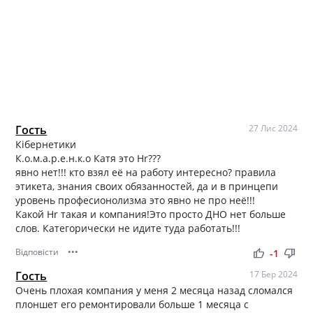
Гость
27 Лис 2024
Кібернетики
К.о.м.а.р.е.н.к.о Катя это Hr???
явно нет!!! кто взял её на работу интересно? правила
этикета, знания своих обязанностей, да и в принцепи
уровень професионолизма это явно не про неё!!!
Какой Hr такая и компания!Это просто ДНО нет больше
слов. Категорически не идите туда работать!!!
Відповісти
•••
thumb_up
thumb_down
-1
Гость
17 Бер 2024
Очень плохая компания у меня 2 месяца назад сломался
плоншет его ремонтировали больше 1 месяца с