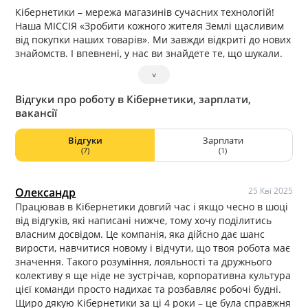
Кібернетики – мережа магазинів сучасних технологій!
Наша МІССІЯ «Зробити кожного жителя Землі щасливим
від покупки наших товарів». Ми завжди відкриті до нових
знайомств. І впевнені, у нас ви знайдете те, що шукали.
˅
Відгуки про роботу в Кібернетики, зарплати,
вакансії
Відгуки
Зарплати
(7)
(1)
Олександр
25 Кві 2025
Працював в Кібернетики довгий час і якщо чесно в шоці
від відгуків, які написані нижче, тому хочу поділитись
власним досвідом. Це компанія, яка дійсно дає шанс
вирости, навчитися новому і відчути, що твоя робота має
значення. Такого розуміння, лояльності та дружнього
колективу я ще ніде не зустрічав, корпоративна культура
цієї команди просто надихає та розбавляє робочі будні.
Щиро дякую Кібернетики за ці 4 роки – це була справжня