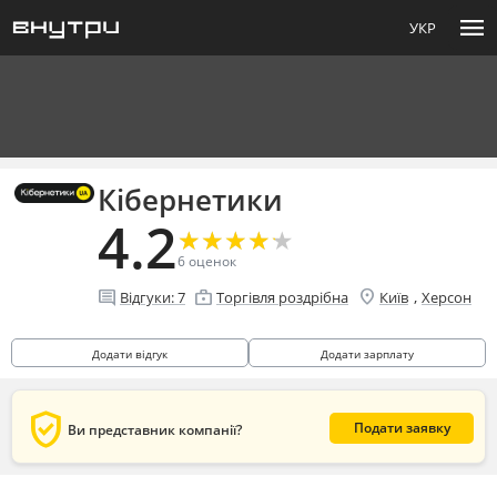
menu
УКР
Кібернетики
4.2
★
★
★
★
★
★
★
★
★
★
6
оценок
location_on
comment
enterprise
,
Відгуки:
7
Торгівля роздрібна
Київ
Херсон
Додати відгук
Додати зарплату
verified_user
Подати заявку
Ви представник компанії?