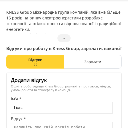
KNESS Group міжнародна група компаній, яка вже більше
15 років на ринку електроенергетики розробляє
технології та втілює проекти відновлюваної і традиційної
енергетики.
Ми — один із лідерів створення та впровадження нової
˅
архітектури енергетики в Україні та світі.
KNESSteam — команда яскравих особистостей, які
Відгуки про роботу в Kness Group, зарплати, вакансії
наповнюють життя довкола теплом та світлом,
створюючи енергетику майбутнього.
Відгуки
Зарплати
(0)
Додати відгук
Оцініть роботодавця Kness Group: розкажіть про плюси, мінуси,
умови роботи та атмосферу в команді.
Ім'я *
Відгук *