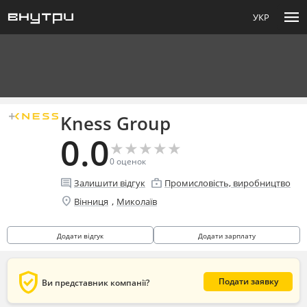
menu
УКР
Kness Group
0.0
★
★
★
★
★
★
★
★
★
★
0
оценок
comment
enterprise
Залишити відгук
Промисловість, виробництво
location_on
,
Вінниця
Миколаїв
Додати відгук
Додати зарплату
verified_user
Подати заявку
Ви представник компанії?