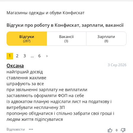
Магазины одежды и обуви Конфискат
Відгуки про роботу в Конфискат, зарплати, вакансії
Відгуки
Вакансії
Зарплати
(287)
(3)
(8)
1
2
3
…
6
›
Оксана
3 Сер 2026
найгірший досвід
ставлення жахливе
штрафують за все
при звільненні зарплату не виплатили
заставляють оформляти ФОП на себе
із адвокатом планую надіслати лист на податкову і
витребувати несплачену ЗП
пропоную об’єднатися і спільно забрати свої гроші і
людям життя підіпсуватися
Відповісти
•••
thumb_up
thumb_down
0