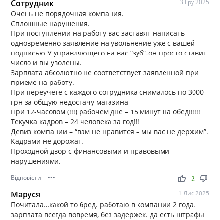
Сотрудник
3 Гру 2025
Очень не порядочная компания.
Сплошные нарушения.
При поступлении на работу вас заставят написать
одновременно заявление на увольнение уже с вашей
подписью.У управляющего на вас “зуб”-он просто ставит
число и вы уволены.
Зарплата абсолютно не соответствует заявленной при
приеме на работу.
При переучете с каждого сотрудника снималось по 3000
грн за общую недостачу магазина
При 12-часовом (!!!) рабочем дне – 15 минут на обед!!!!!!
Текучка кадров – 24 человека за год!!!
Девиз компании – “вам не нравится – мы вас не держим”.
Кадрами не дорожат.
Проходной двор с финансовыми и правовыми
нарушениями.
Відповісти
•••
thumb_up
thumb_down
2
Маруся
1 Лис 2025
Почитала…какой то бред. работаю в компании 2 года.
зарплата всегда вовремя, без задержек. да есть штрафы