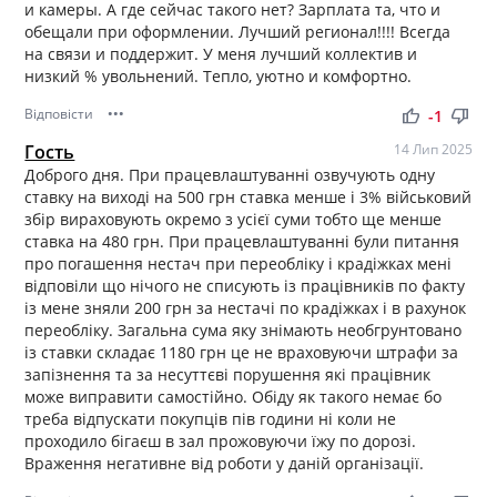
и камеры. А где сейчас такого нет? Зарплата та, что и
обещали при оформлении. Лучший регионал!!!! Всегда
на связи и поддержит. У меня лучший коллектив и
низкий % увольнений. Тепло, уютно и комфортно.
Відповісти
•••
thumb_up
thumb_down
-1
Гость
14 Лип 2025
Доброго дня. При працевлаштуванні озвучують одну
ставку на виході на 500 грн ставка менше і 3% військовий
збір вираховують окремо з усієї суми тобто ще менше
ставка на 480 грн. При працевлаштуванні були питання
про погашення нестач при переобліку і крадіжках мені
відповіли що нічого не списують із працівників по факту
із мене зняли 200 грн за нестачі по крадіжках і в рахунок
переобліку. Загальна сума яку знімають необгрунтовано
із ставки складає 1180 грн це не враховуючи штрафи за
запізнення та за несуттєві порушення які працівник
може виправити самостійно. Обіду як такого немає бо
треба відпускати покупців пів години ні коли не
проходило бігаєш в зал прожовуючи їжу по дорозі.
Враження негативне від роботи у даній організації.