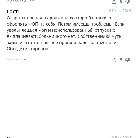
Відповісти
•••
thumb_up
thumb_down
5
Гость
24 Жов 2024
Отвратительная шарашкина контора.Заставляют
офорлять ФОП на себя. Потом имеешь проблемы. Если
увольняешься – зп и неиспользованный отпуск не
выплачивают, больничного нет. Собственниики чуть
забыли, что крепостное право и рабство отменили.
Обходите стороной.
Відповісти
•••
thumb_up
thumb_down
5
19 Вер 2024