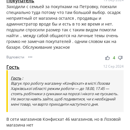
Покупатель
Заходили с семьей за покупками на Петровку, поехали
специально туда потому что там большой выбор. осадок
неприятный от магазина остался , продавцы и
администратор вроде бы и есть в то же время и нет.
подошли спросили размер так с таким видом помогли
найти .. между сабой общаются на личные темы очень
громко не замечая покупателей . одним словом как на
базаре. Обслуживание ужасное
Відповісти
•••
thumb_up
thumb_down
4
Гость
12 Сер 2024
Гость
:
Відгук про роботу магазину «Конфіскат» в місті Лозова
Харківської області: режим роботи — до 18.00, 17.45 —
стоять робітники з сумками на порозі і нікого не пускають.
Не змогла навіть зайти, щоб подивитися, чи є необхідний
мені товар, чи варто приходити наступного дня.
В сети магазинов Конфискат 46 магазинов, но в Лозовой
магазина нет