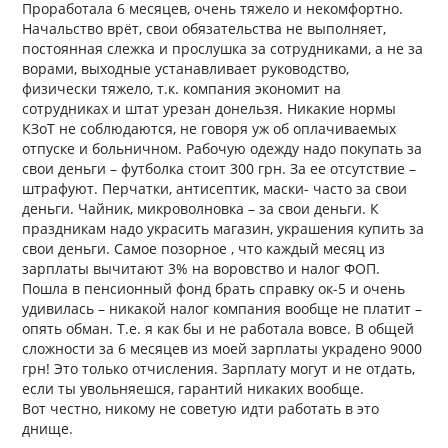
Проработала 6 месяцев, очень тяжело и некомфортно.
Начальство врёт, свои обязательства не выполняет,
постоянная слежка и прослушка за сотрудниками, а не за
ворами, выходные устанавливает руководство,
физически тяжело, т.к. компания экономит на
сотрудниках и штат урезан донельзя. Никакие нормы
КЗоТ не соблюдаются, не говоря уж об оплачиваемых
отпуске и больничном. Рабочую одежду надо покупать за
свои деньги – футболка стоит 300 грн. За ее отсутствие –
штрафуют. Перчатки, антисептик, маски- часто за свои
деньги. Чайник, микроволновка – за свои деньги. К
праздникам надо украсить магазин, украшения купить за
свои деньги. Самое позорное , что каждый месяц из
зарплаты вычитают 3% на воровство и налог ФОП.
Пошла в пенсионный фонд брать справку ок-5 и очень
удивилась – никакой налог компания вообще не платит –
опять обман. Т.е. я как бы и не работала вовсе. В общей
сложности за 6 месяцев из моей зарплаты украдено 9000
грн! Это только отчисления. Зарплату могут и не отдать,
если ты увольняешся, гарантий никаких вообще.
Вот честно, никому не советую идти работать в это
днище.