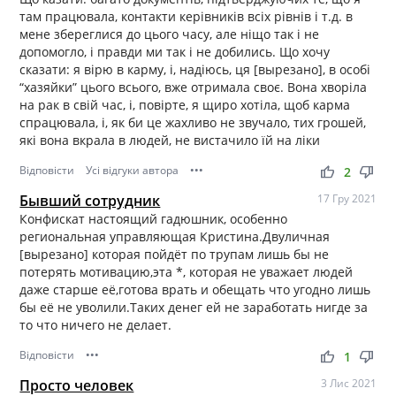
там працювала, контакти керівників всіх рівнів і т.д. в
мене збереглися до цього часу, але ніщо так і не
допомогло, і правди ми так і не добились. Що хочу
сказати: я вірю в карму, і, надіюсь, ця [вырезано], в особі
“хазяйки” цього всього, вже отримала своє. Вона хворіла
на рак в свій час, і, повірте, я щиро хотіла, щоб карма
спрацювала, і, як би це жахливо не звучало, тих грошей,
які вона вкрала в людей, не вистачило їй на ліки
Відповісти
Усі відгуки автора
•••
thumb_up
thumb_down
2
Бывший сотрудник
17 Гру 2021
Конфискат настоящий гадюшник, особенно
региональная управляющая Кристина.Двуличная
[вырезано] которая пойдёт по трупам лишь бы не
потерять мотивацию,эта *, которая не уважает людей
даже старше её,готова врать и обещать что угодно лишь
бы её не уволили.Таких денег ей не заработать нигде за
то что ничего не делает.
Відповісти
•••
thumb_up
thumb_down
1
Просто человек
3 Лис 2021