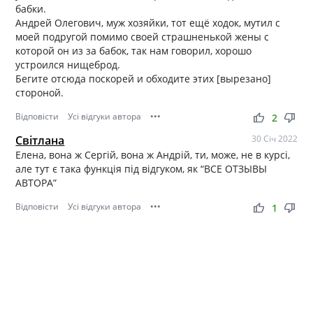
бабки.
Андрей Олегович, муж хозяйки, тот ещё ходок, мутил с
моей подругой помимо своей страшненькой жены с
которой он из за бабок, так нам говорил, хорошо
устроился нищеброд.
Бегите отсюда поскорей и обходите этих [вырезано]
стороной.
Відповісти
Усі відгуки автора
•••
thumb_up
thumb_down
2
Світлана
30 Січ 2022
Елена, вона ж Сергій, вона ж Андрій, ти, може, не в курсі,
але тут є така функція під відгуком, як “ВСЕ ОТЗЫВЫ
АВТОРА”
Відповісти
Усі відгуки автора
•••
thumb_up
thumb_down
1