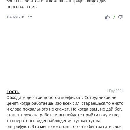
бог ты себе что-то отложешь – штраф. Скидок для
персонала нет.
Відповісти
•••
thumb_up
thumb_down
7
Гость
1 Гру 2024
Обходите десятой дорогой конфискат. Сотрудников не
ценят.когда работаешь изо всех сил, стараешься,то никто
и слова похвального не скажет. Но когда вам , не дай бог,
станет плохо на работе и вы пойдете прийти в чувство,
то операторы видеонаблюдения тут как тут вас
оштрафуют. Это место не стоит того что бы тратить свое