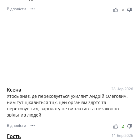
Відповісти
•••
thumb_up
thumb_down
0
Ксена
28 Чер 2026
Хтось знає, де переховується ухилянт Андрій Олегович,
ним тут цікавиться тцк, цей організм здртс та
переховується, зарплату не виплатив та незаконно
звільнив людей
Відповісти
•••
thumb_up
thumb_down
2
Гость
11 Бер 2026