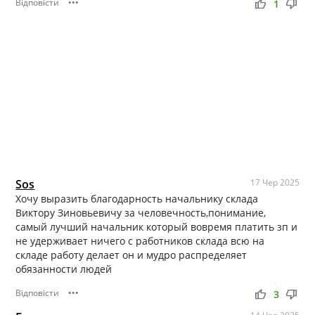
Відповісти
•••
thumb_up
thumb_down
1
Sos
17 Чер 2025
Хочу выразить благодарность начальнику склада
Виктору Зиновьевичу за человечность,понимание,
самый лучший начальник который вовремя платить зп и
не удерживает ничего с работников склада всю на
складе работу делает он и мудро распределяет
обязанности людей
Відповісти
•••
thumb_up
thumb_down
3