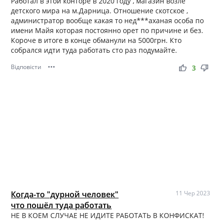
Работал в этой конторе в 2020 году , магазин возле
детского мира на м.Дарница. Отношение скотское ,
администратор вообще какая то нед***аханая особа по
имени Майя которая постоянно орет по причине и без.
Короче в итоге в конце обманули на 5000грн. Кто
собрался идти туда работать сто раз подумайте.
Відповісти
•••
thumb_up
thumb_down
3
Когда-то "дурной человек"
11 Чер 2023
что пошёл туда работать
НЕ В КОЕМ СЛУЧАЕ НЕ ИДИТЕ РАБОТАТЬ В КОНФИСКАТ!