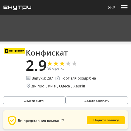
menu
УКР
Конфискат
2.9
★
★
★
★
★
★
★
★
★
★
36
оценок
comment
enterprise
Відгуки:
287
Торгівля роздрібна
location_on
,
,
,
Дніпро
Київ
Одеса
Харків
Додати відгук
Додати зарплату
verified_user
Подати заявку
Ви представник компанії?