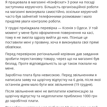
Я працювала в магазині «Конфіскат» 3 роки на посаді
заступника керуючого. Більшість організаційної роботи
на магазині виконувала самостійно, оскільки керуючий
часто був зайнятий телефонними розмовами і мало
приділяв уваги контролю роботи.
У грудні приїжджала перевірка — Ксенія з Одеси. У той
момент у мене було оформлення повернення на касі,
тому я не змогла одразу вийти до них. Пізніше це
поставили мені у провину, хоча я виконувала свої прямі
обов’язки.
Перед перевіркою регіональний керівник дав завдання
зробити перестановку товару, через що на магазині був
безлад. Проте відповідальність за це також поклали на
мене.
Заробітна плата була невисокою. Перед звільненням я
написала заяву на щорічну відпустку на 6 днів, після якої
останнім днем мало бути моє звільнення (19 грудня).
Після звільнення мені не виплатили компенсацію за
щорічну відпустку та недоплатили приблизно 1000 грн
до заробітної плати.