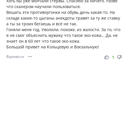
Хоть бы уже молчали стервы. Спасибо за ничего. Разве
что сканером научили пользоваться.
Вешать эти противоугонки на обувь дичь какая-то. На
складе какие-то цыганы анекдоты травят за ту же ставку
а ты за троих бегаешь и всё не так.
Гоняли меня год. Уволили, похоже, из жалости. За то, что
я не смог объяснить мужику что такое эко-кожа… Да, не
знает он в 60 лет что такое эко-кожа.
Большой привет на Кольцевую и Вокзальную!
Відповісти
•••
thumb_up
thumb_down
1