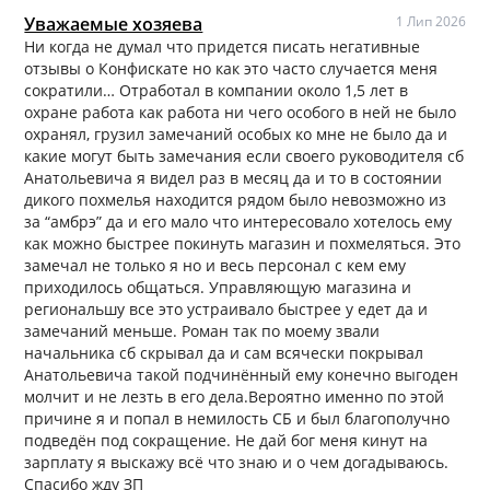
Уважаемые хозяева
1 Лип 2026
Ни когда не думал что придется писать негативные
отзывы о Конфискате но как это часто случается меня
сократили… Отработал в компании около 1,5 лет в
охране работа как работа ни чего особого в ней не было
охранял, грузил замечаний особых ко мне не было да и
какие могут быть замечания если своего руководителя сб
Анатольевича я видел раз в месяц да и то в состоянии
дикого похмелья находится рядом было невозможно из
за “амбрэ” да и его мало что интересовало хотелось ему
как можно быстрее покинуть магазин и похмеляться. Это
замечал не только я но и весь персонал с кем ему
приходилось общаться. Управляющую магазина и
региональшу все это устраивало быстрее у едет да и
замечаний меньше. Роман так по моему звали
начальника сб скрывал да и сам всячески покрывал
Анатольевича такой подчинённый ему конечно выгоден
молчит и не лезть в его дела.Вероятно именно по этой
причине я и попал в немилость СБ и был благополучно
подведён под сокращение. Не дай бог меня кинут на
зарплату я выскажу всё что знаю и о чем догадываюсь.
Спасибо жду ЗП