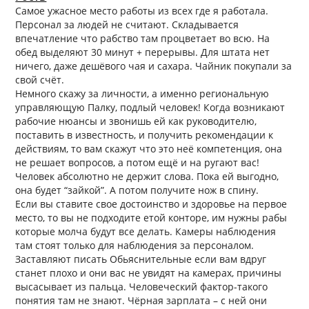
Самое ужасное место работы из всех где я работала.
Персонал за людей не считают. Складывается
впечатление что рабство там процветает во всю. На
обед выделяют 30 минут + перерывы. Для штата нет
ничего, даже дешёвого чая и сахара. Чайник покупали за
свой счёт.
Немного скажу за личности, а именно региональную
управляющую Палку, подлый человек! Когда возникают
рабочие нюансы и звонишь ей как руководителю,
поставить в известность, и получить рекомендации к
действиям, то вам скажут что это неё компетенция, она
не решает вопросов, а потом ещё и на ругают вас!
Человек абсолютно не держит слова. Пока ей выгодно,
она будет “зайкой”. А потом получите нож в спину.
Если вы ставите свое достоинство и здоровье на первое
место, то вы не подходите етой конторе, им нужны рабы
которые молча будут все делать. Камеры наблюдения
там стоят только для наблюдения за персоналом.
Заставляют писать Обьяснительные если вам вдруг
станет плохо и они вас не увидят на камерах, причины
высасывает из пальца. Человеческий фактор-такого
понятия там не знают. Чёрная зарплата – с ней они