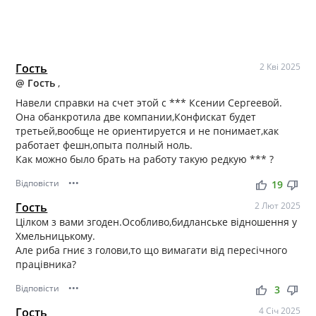
Гость
2 Кві 2025
@ Гость
,
Навели справки на счет этой с *** Ксении Сергеевой.
Она обанкротила две компании,Конфискат будет
третьей,вообще не ориентируется и не понимает,как
работает фешн,опыта полный ноль.
Как можно было брать на работу такую редкую *** ?
Відповісти
•••
thumb_up
thumb_down
19
Гость
2 Лют 2025
Цілком з вами згоден.Особливо,бидланське відношення у
Хмельницькому.
Але риба гниє з голови,то що вимагати від пересічного
працівника?
Відповісти
•••
thumb_up
thumb_down
3
Гость
4 Січ 2025