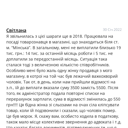
Світлана
30 Січ 2022
Я звільнилась з цієї шараги ще в 2018. Працювала на
посаді товарознавця в магазині, що знаходиться біля ст.
м. “Мінська”. В загальному, мені не виплатили близько 19
тис. грн.: 14 тис. за останній місяць роботи і 5 тис. не
доплатили за передостанній місяць. Ситуація така
сталася тоді з величезною кількістю співробітників.
Особливо мені було жаль одну жінку продавця з мого
магазину, в котрої на той час був лежачий важкохворий
чоловік. Так от, в день, коли нам прийшли відомості на
з.п., їй до виплати вказали суму 3500 замість 5500. Після
того, як адміністратор подала повторні списки на
перерахунок зарплати, сума в відомості змінилась до 550
грн!!!! Ця бідна жінка зі сльозами на очах сіла кліпсувати
товар, коли їй подзвонили і сказали, що чоловік помер.
Це був морок. Я, скажу вам, особисто ходила в податкову,
також мало місце колективне звернення до адвоката і т.д.
Що казати: багато документів, підтверджуючих те, що я