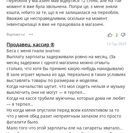
Переоблік у магазині мав відбутися 12 січня, але на той
момент я вже була звільнена. Попри це, з мене зняли
кошти, нібито за те, що я не залишилася на переоблік.
Вважаю це несправедливим, оскільки на момент
інвентаризації я вже не працювала в магазині.
Відповісти
•••
thumb_up
thumb_down
2
Продавец, кассир ®
12 Гру 2025
Беса с меня гнали знатно:
Выплату зарплаты задерживали ровно на месяц. (За
месяц задержки с одного магазина можно отмыть
столько, что хотя бы премию какую-нибудь накидывали)
В зале играет музыка из ада. Нереально в таких условиях
выставлять товары по размерам и моделям.
Когда начальство шутит, что мол сидеть нельзя и музыку
выключить они не могут — я терпел…
Когда на кассе грубили мужчины, которых дома не любят
— я терпел…
Но когда меня опустили перед всем коллективом за то
что у меня обед разит неприятным запахом это просто
фаталити было.
Мало того что этой зарплаты еле на сигареты хватало…