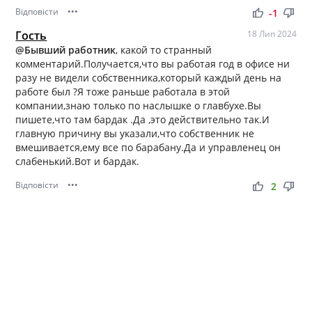
Відповісти
•••
thumb_up
thumb_down
-1
Гость
18 Лип 2024
@Бывший работник
, какой то странный
комментарий.Получается,что вы работая год в офисе ни
разу не видели собственника,который каждый день на
работе был ?Я тоже раньше работала в этой
компании,знаю только по наслышке о главбухе.Вы
пишете,что там бардак .Да ,это действительно так.И
главную причину вы указали,что собственник не
вмешивается,ему все по барабану.Да и управленец он
слабенький.Вот и бардак.
Відповісти
•••
thumb_up
thumb_down
2