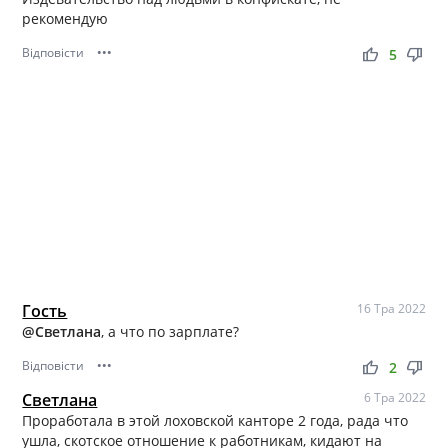
рекомендую
Відповісти
•••
thumb_up
thumb_down
5
Гость
16 Тра 2022
@Светлана
, а что по зарплате?
Відповісти
•••
thumb_up
thumb_down
2
Светлана
6 Тра 2022
Проработала в этой лоховской канторе 2 года, рада что
ушла, скотское отношение к работникам, кидают на