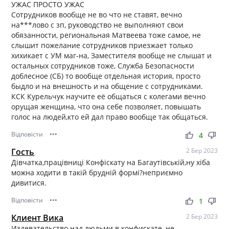
УЖАС ПРОСТО УЖАС
Сотрудников вообще не во что не ставят, вечно
на***лово с зп, руководство не выполняют свои
обязанности, региональная Матвеева тоже самое, не
слышит пожелание сотрудников приезжает только
хихикает с УМ маг-на, Заместителя вообще не слышат и
остальных сотрудников тоже, Служба Безопасности
доблесное (СБ) то вообще отдельная история, просто
быдло и на внешность и на общение с сотрудниками.
КСК Курельчук научите её общаться с колегами вечно
орущая женщина, что она себе позволяет, повышать
голос на людей,кто ей дал право вообще так общаться.
Відповісти
•••
thumb_up
thumb_down
4
Гость
2 Бер 2023
Дівчатка,працівниці Конфіскату на Багаутівській,ну хіба
можна ходити в такій брудній формі?неприємно
дивитися.
Відповісти
•••
thumb_up
thumb_down
1
Клиент Вика
2 Бер 2023
Издевательство над людьми в конфискате, не