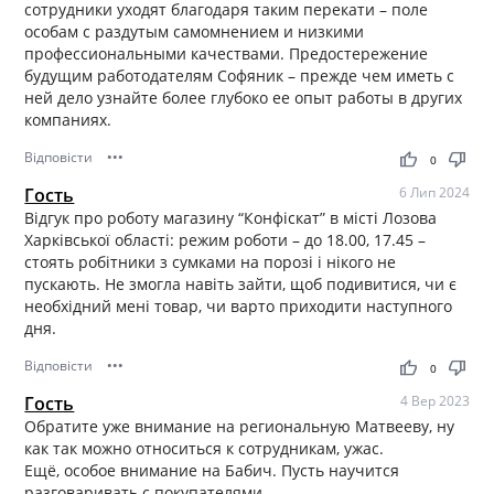
сотрудники уходят благодаря таким перекати – поле
особам с раздутым самомнением и низкими
профессиональными качествами. Предостережение
будущим работодателям Софяник – прежде чем иметь с
ней дело узнайте более глубоко ее опыт работы в других
компаниях.
Відповісти
•••
thumb_up
thumb_down
0
Гость
6 Лип 2024
Відгук про роботу магазину “Конфіскат” в місті Лозова
Харківської області: режим роботи – до 18.00, 17.45 –
стоять робітники з сумками на порозі і нікого не
пускають. Не змогла навіть зайти, щоб подивитися, чи є
необхідний мені товар, чи варто приходити наступного
дня.
Відповісти
•••
thumb_up
thumb_down
0
Гость
4 Вер 2023
Обратите уже внимание на региональную Матвееву, ну
как так можно относиться к сотрудникам, ужас.
Ещё, особое внимание на Бабич. Пусть научится
разговаривать с покупателями.