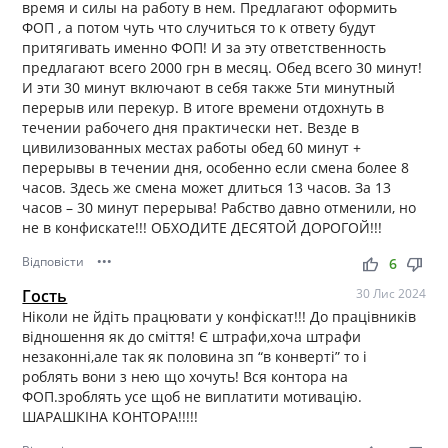
время и силы на работу в нем. Предлагают оформить
ФОП , а потом чуть что случиться то к ответу будут
притягивать именно ФОП! И за эту ответственность
предлагают всего 2000 грн в месяц. Обед всего 30 минут!
И эти 30 минут включают в себя также 5ти минутный
перерыв или перекур. В итоге времени отдохнуть в
течении рабочего дня практически нет. Везде в
цивилизованных местах работы обед 60 минут +
перерывы в течении дня, особенно если смена более 8
часов. Здесь же смена может длиться 13 часов. За 13
часов – 30 минут перерыва! Рабство давно отменили, но
не в конфискате!!! ОБХОДИТЕ ДЕСЯТОЙ ДОРОГОЙ!!!
Відповісти
•••
thumb_up
thumb_down
6
Гость
30 Лис 2024
Ніколи не йдіть працювати у конфіскат!!! До працівників
відношення як до сміття! Є штрафи,хоча штрафи
незаконні,але так як половина зп “в конверті” то і
роблять вони з нею що хочуть! Вся контора на
ФОП.зроблять усе щоб не виплатити мотивацію.
ШАРАШКІНА КОНТОРА!!!!!