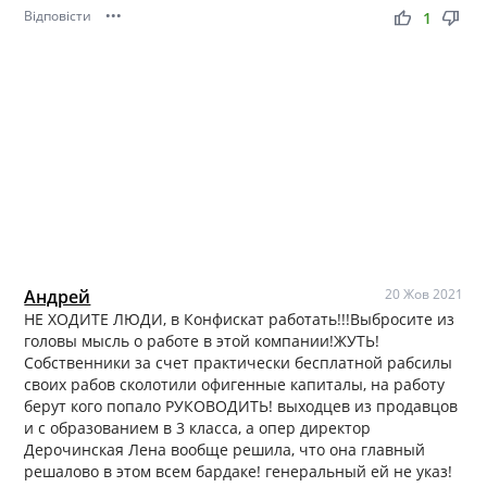
Відповісти
•••
thumb_up
thumb_down
1
Андрей
20 Жов 2021
НЕ ХОДИТЕ ЛЮДИ, в Конфискат работать!!!Выбросите из
головы мысль о работе в этой компании!ЖУТЬ!
Собственники за счет практически бесплатной рабсилы
своих рабов сколотили офигенные капиталы, на работу
берут кого попало РУКОВОДИТЬ! выходцев из продавцов
и с образованием в 3 класса, а опер директор
Дерочинская Лена вообще решила, что она главный
решалово в этом всем бардаке! генеральный ей не указ!