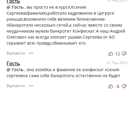
Гость
14 Чер 2025
@ Гость
, вы просто не в курсе,Ксения
Сергеева(фамилия),работало кадровиком в Цитрусе
раньше,возомнило себя великим бизнесменом-
обанкротило несколько сетей,а сейчас вместе со своим
неудачником мужем банкротит Конфискат.А наш Андрей
Олегович как всегда хлопает ушами.Сергеева от АО
скрывает всю правду,обманывает его.
Відповісти
•••
thumb_up
thumb_down
12
Гость
21 Тра 2025
@ Гость
, она хозяйка и фамилия ее конфискат ксения
сергеевна сама себя банкротить естественно не будет
Відповісти
•••
thumb_up
thumb_down
-5