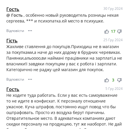
Гость
30 Гру 2024
@ Гость
, особенно новый руководитель розницы некая
сергеева, *** и психопатка.ей место в психушке.
Відповісти
•••
thumb_up
thumb_down
17
Гість
25 Гру 2024
Жахливе ставлення до покупців.Приходиш не в магазин
за покупками,а наче до них додому в брудних черевиках.
Панянки,альоооо,ви наймані працівники на зарплаті,а не
власники!І завдяки покупцям у вас є робота і зарплати.
Категорично не раджу цей магазин для покупок.
Відповісти
•••
thumb_up
thumb_down
3
Гость
5 Гру 2024
Не ходите туда работать. Если у вас есть самоуважение
то не идите в конфискат. К персоналу отношение
ужасное. Куча штрафов, постоянно ищут повод что бы
оштрафовать. Просто из воздуха берут причины.
Отвратительное место. В адекватных компаниях дают
скидки персоналу на продукцию, тут же наоборот. Не дай