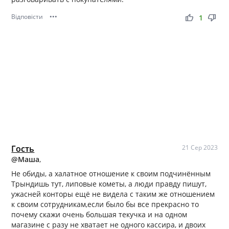
Відповісти
•••
thumb_up
thumb_down
1
Гость
21 Сер 2023
@Маша
,
Не обиды, а халатное отношение к своим подчинённым
Трындишь тут, липовые кометы, а люди правду пишут,
ужасней конторы ещё не видела с таким же отношением
к своим сотрудникам,если было бы все прекрасно то
почему скажи очень большая текучка и на одном
магазине с разу не хватает не одного кассира, и двоих