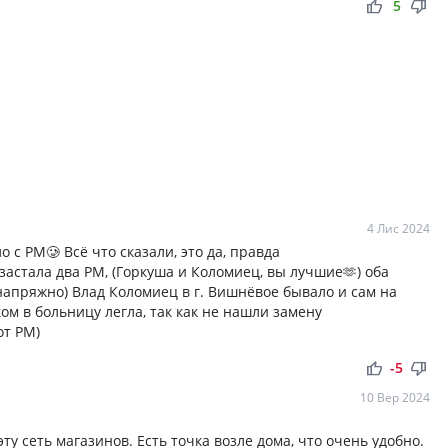
thumb_up
thumb_down
5
4 Лис 2024
ло с РМ🥲 Всё что сказали, это да, правда
 застала два РМ, (Горкуша и Коломиец, вы лучшие🫶) оба
напряжно) Влад Коломиец в г. Вишнёвое бывало и сам на
ом в больницу легла, так как не нашли замену
от РМ)
thumb_up
thumb_down
-5
10 Вер 2024
ту сеть магазинов. Есть точка возле дома, что очень удобно.