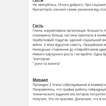
Не зв’язуйтесь. Нічого доброго. Про соцпаке
бухгалтерія, злочині схеми ухилення від спл
Гость
Гнила, корумпована організація. Більшість 
отримують більшу частину зарплати в конвер
прибутковий податок, єдиний соціальний внес
війни. У яких відсутня совість. Працівники 
Нелюдське ставлення до співробітників адм
Ніякого кар’єрного росту і не мрійте. Одна 
“конторою
” роги та копита”
Михаил
Проходил 2 этапа собеседования в коммерче
Понравилось, что график работы гибридный
технического задания (на которое потратил
получил. Это не красиво. Допускаю, что в 