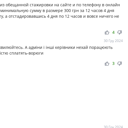
 из обещанной стажировки на сайте и по телефону в онлайн
минимальную сумму в размере 300 грн за 12 часов 4 дня
у, а отстадировавшись 4 дня по 12 часов и вовсе ничего не
thumb_up
thumb_down
4
30 Гру 2024
 хвилюйтесь. А адміни і інші керівники нехай порацюють
вністю сплатять-ворюги
thumb_up
thumb_down
3
30 Гру 2024