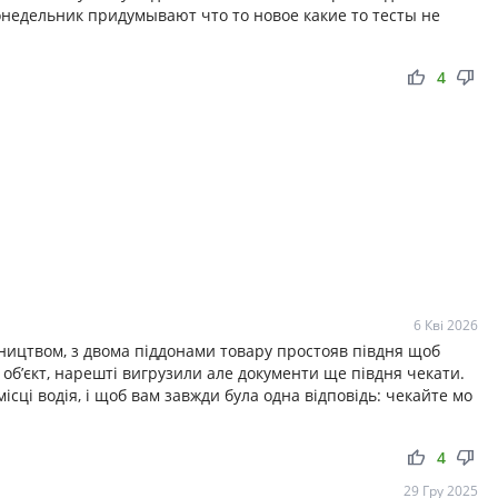
онедельник придумывают что то новое какие то тесты не
thumb_up
thumb_down
4
6 Кві 2026
вництвом, з двома піддонами товару простояв півдня щоб
об’єкт, нарешті вигрузили але документи ще півдня чекати.
сці водія, і щоб вам завжди була одна відповідь: чекайте мо
thumb_up
thumb_down
4
29 Гру 2025