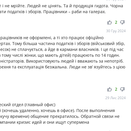
т і не мрійте. Людей не цінять. Та й продукція гидота. Чорна
ати податків і зборів. Працівники – раби на галерах.
thumb_up
thumb_down
2
30 Гру 2024
працівників не оформлені, а ті хто працює офіційно
тах. Тому більша частина податків і зборів (військовий збір,
ок) не сплачується, а йде в кармани власників. І це під час
(в тому числі жінки, що мають дітей) працюють по 14 годин.
іністраторів. Використовують людей і вважають за непотріб.
брехня та експлуатація безжальна. Люди не зв’ язуйтесь з цією
thumb_up
thumb_down
2
29 Лис 2024
ский отдел (главный офис)
 (хочешь удаленно, хочешь в офисе). После выполнения
 кучу времени) общение прекратилось. Обратной связи не
компании кризис идей и они ищут супермена