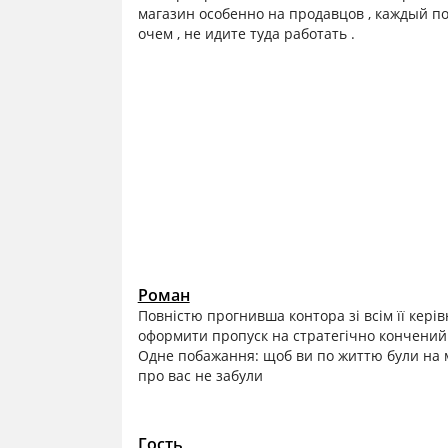
магазин особенно на продавцов , каждый п
очем , не идите туда работать .
Роман
Повністю прогнивша контора зі всім її кері
оформити пропуск на стратегічно кончений 
Одне побажання: щоб ви по життю були на мі
про вас не забули
Гость