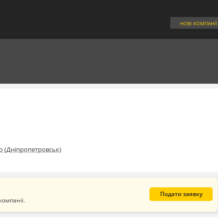
НОВІ КОМПАНІЇ
о (Дніпропетровськ)
Подати заявку
компанії.