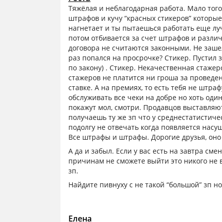
Тяжёлая и неблагодарная работа. Мало того,
штрафов и кучу “красных стикеров” которые
нагнетает и ты пытаешься работать еще луч
потом отбивается за счет штрафов и разли
договора не считаются законными. Не заше
раз попался на просрочке? Стикер. Пустил з
по закону) . Стикер. Некачественная стаже
стажеров не платится ни гроша за проведе
ставке. А на премиях, то есть тебя не штр
обслуживать все чеки на добре но хоть оди
покажут мол, смотри. Продавцов выставляю
получаешь ту же зп что у среднестатистиче
подолгу не отвечать когда появляется насу
Все штрафы и штрафы. Дорогие друзья, оно 
А да и забыл. Если у вас есть на завтра см
причинам не сможете выйти это никого не в
зп.
Найдите пивнуху с не такой “большой” зп но
Елена