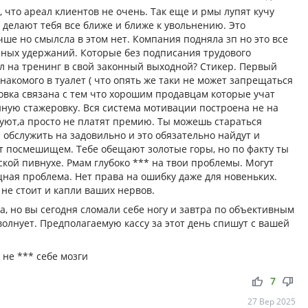
 что ареал клиентов не очень. Так еще и рмы лупят кучу
 делают тебя все ближе и ближе к увольнению. Это
ше но смылсла в этом нет. Компания подняла зп но это все
чных удержаний. Которые без подписания трудового
л на тренинг в свой законный выходной? Стикер. Первый
накомого в туалет ( что опять же таки не может запрещаться
ровка связана с тем что хорошим продавцам которые учат
нную стажеровку. Вся система мотивации построена не на
афуют,а просто не платят премию. Ты можешь стараться
н обслужить на задовильно и это обязательно найдут и
т посмешищем. Тебе обещают золотые горы, но по факту ты
ской пивнухе. Рмам глубоко *** на твои проблемы. Могут
щная проблема. Нет права на ошибку даже для новеньких.
не стоит и капли ваших нервов.
ена, но вы сегодня сломали себе ногу и завтра по объективным
олнует. Предполагаемую кассу за этот день спишут с вашей
 не *** себе мозги
thumb_up
thumb_down
7
27 Вер 2025