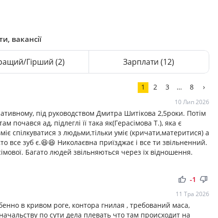
и, вакансії
ращий/Гірший
(2)
Зарплати
(12)
1
2
3
…
8
›
10 Лип 2026
тивному, під руководством Дмитра Шитікова 2,5роки. Потім
м почався ад, підлеглі її така як(Герасімова Т.), яка є
 вміє спілкуватися з людьми,тільки уміє (кричати,материтися) а
о все зуб є.😆😆 Николаєвна приїзджає і все ти звільненний.
сімової. Багато людей звільняються через їх відношення.
thumb_up
thumb_down
-1
11 Тра 2026
бенно в кривом роге, контора гнилая , требований маса,
 начальству по сути дела плевать что там происходит на