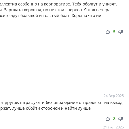
оллектив особенно на корпоративе. Тебя оболгут и унизят.
. Зарплата хорошая, но не стоит нервов. Я пол вечера
все кладут большой и толстый болт. Хорошо что не
thumb_up
thumb_down
5
24 Вер 2025
ют другое, штрафуют и без оправдание отправляют на выход.
ржат, лучше обойти стороной и найти лучше
thumb_up
thumb_down
8
21 Лют 2025