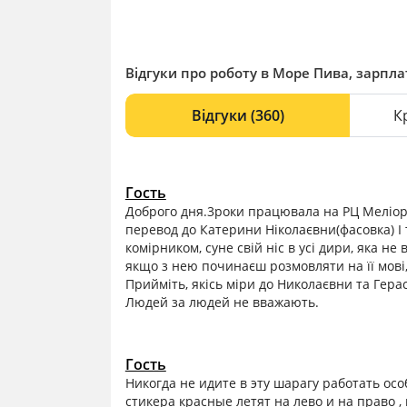
Відгуки про роботу в Море Пива, зарплат
Відгуки
(360)
К
Гость
Доброго дня.3роки працювала на РЦ Меліора
перевод до Катерини Ніколаєвни(фасовка) І та
комірником, суне свій ніс в усі дири, яка не
якщо з нею починаєш розмовляти на її мові,т
Прийміть, якісь міри до Николаєвни та Гера
Людей за людей не вважають.
Гость
Никогда не идите в эту шарагу работать осо
стикера красные летят на лево и на право ,