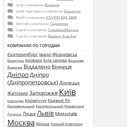
Lena о компании
Виконда
змей герегович о компании
Эпицентр
Юрій о компании
ЕТАЛОН-БУД, БМФ
Евгеній о компании
Гидролика
Сергій о компании
СтройКомМонтаж
Сергій о компании
Варіант Агро Буд
КОМПАНИИ ПО ГОРОДАМ
Єкатеринбург
Івано-Франківськ
Бровари
Біла Церква
Бориспіль
Вишневе
Віддалено
Вінниця
Воронеж
Дніпро
Дніпро
(Дніпропетровськ)
Донецьк
Київ
Запоріжжя
Житомир
Кривий Ріг
Кременчук
Краснодар
Кропивницький
Кропивницький (Кіровоград)
Львів
Миколаїв
Луцьк
Луганськ
Москва
Мінськ
Нижній Новгород