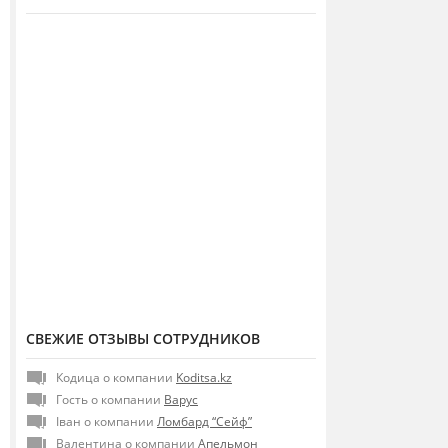
СВЕЖИЕ ОТЗЫВЫ СОТРУДНИКОВ
Кодица о компании
Koditsa.kz
Гость о компании
Варус
Іван о компании
Ломбард “Сейф”
Валентина о компании
Апельмон