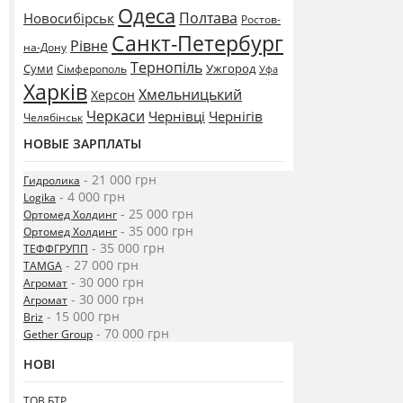
Одеса
Полтава
Новосибірськ
Ростов-
Санкт-Петербург
Рівне
на-Дону
Тернопіль
Суми
Ужгород
Сімферополь
Уфа
Харків
Хмельницький
Херсон
Черкаси
Чернівці
Чернігів
Челябінськ
НОВЫЕ ЗАРПЛАТЫ
- 21 000 грн
Гидролика
- 4 000 грн
Logika
- 25 000 грн
Ортомед Холдинг
- 35 000 грн
Ортомед Холдинг
- 35 000 грн
ТЕФФГРУПП
- 27 000 грн
TAMGA
- 30 000 грн
Агромат
- 30 000 грн
Агромат
- 15 000 грн
Briz
- 70 000 грн
Gether Group
НОВІ
ТОВ БТР