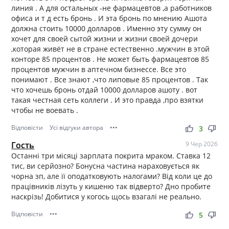
линия . А для остальных -не фармацевтов ,а работников
офиса и т д есть бронь . И эта бронь по мнению Ашота
должна стоить 10000 долларов . Именно эту сумму он
хочет для своей сытой жизни и жизни своей дочери
,которая живёт не в стране естественно .мужчин в этой
конторе 85 процентов . Не может быть фармацевтов 85
процентов мужчин в аптечном бизнессе. Все это
понимают . Все знают ,что липовые 85 процентов . Так
что хочешь бронь отдай 10000 долларов ашоту . вот
такая честная сеть коллеги . И это правда ,про взятки
чтобы не воевать .
Відповісти
Усі відгуки автора
•••
thumb_up
thumb_down
3
Гость
9 Чер 2026
Останні три місяці зарплата покрита мраком. Ставка 12
тис, ви серйозно? Бонусна частина нараховується як
чорна зп, але її оподатковують налогами? Від коли це до
працівників лізуть у кишеню так відверто? Дно пробите
наскрізь! Добитися у когось щось взагалі не реально.
Відповісти
•••
thumb_up
thumb_down
5