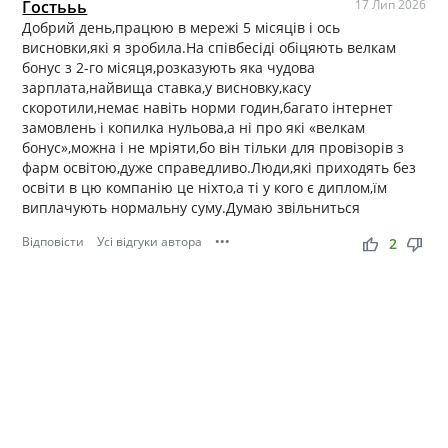
Гостььь
17 Лип 2026
Добрий день,працюю в мережі 5 місяців і ось
висновки,які я зробила.На співбесіді обіцяють велкам
бонус з 2-го місяця,розказують яка чудова
зарплата,найвища ставка,у висновку,касу
скоротили,немає навіть норми годин,багато інтернет
замовлень і копилка нульова,а ні про які «велкам
бонус»,можна і не мріяти,бо він тільки для провізорів з
фарм освітою,дуже справедливо.Люди,які приходять без
освіти в цю компанію це ніхто,а ті у кого є диплом,їм
виплачують нормальну суму.Думаю звільниться
Відповісти
Усі відгуки автора
•••
thumb_up
thumb_down
2