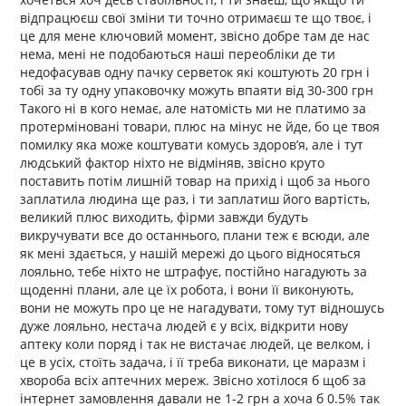
відпрацюєш свої зміни ти точно отримаєш те що твоє, і
це для мене ключовий момент, звісно добре там де нас
нема, мені не подобаються наші переобліки де ти
недофасував одну пачку серветок які коштують 20 грн і
тобі за ту одну упаковочку можуть впаяти від 30-300 грн
Такого ні в кого немає, але натомість ми не платимо за
протерміновані товари, плюс на мінус не йде, бо це твоя
помилку яка може коштувати комусь здоровʼя, але і тут
людський фактор ніхто не відміняв, звісно круто
поставить потім лишній товар на прихід і щоб за нього
заплатила людина ще раз, і ти заплатиш його вартість,
великий плюс виходить, фірми завжди будуть
викручувати все до останнього, плани теж є всюди, але
як мені здається, у нашій мережі до цього відносяться
лояльно, тебе ніхто не штрафує, постійно нагадують за
щоденні плани, але це їх робота, і вони її виконують,
вони не можуть про це не нагадувати, тому тут відношусь
дуже лояльно, нестача людей є у всіх, відкрити нову
аптеку коли поряд і так не вистачає людей, це велком, і
це в усіх, стоїть задача, і її треба виконати, це маразм і
хвороба всіх аптечних мереж. Звісно хотілося б щоб за
інтернет замовлення давали не 1-2 грн а хоча б 0.5% так