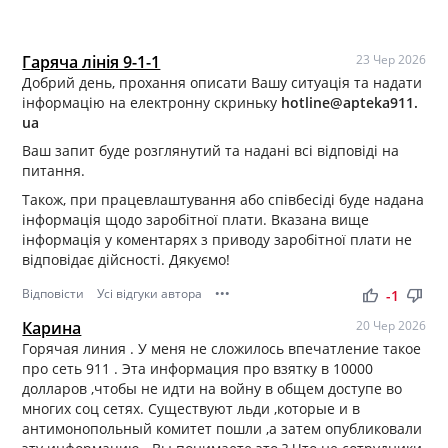
Гаряча лінія 9-1-1
23 Чер 2026
Добрий день, прохання описати Вашу ситуація та надати
інформацію на електронну скриньку
hotline@apteka911.
ua
Ваш запит буде розглянутий та надані всі відповіді на
питання.
Також, при працевлаштування або співбесіді буде надана
інформація щодо заробітної плати. Вказана вище
інформація у коментарях з приводу заробітної плати не
відповідає дійсності. Дякуємо!
Відповісти
Усі відгуки автора
•••
thumb_up
thumb_down
-1
Карина
20 Чер 2026
Горячая линия . У меня не сложилось впечатление такое
про сеть 911 . Эта информация про взятку в 10000
долларов ,чтобы не идти на войну в общем доступе во
многих соц сетях. Существуют льди ,которые и в
антимонопольный комитет пошли ,а затем опубликовали