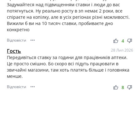
Задумайтеся над підвищенням ставки і люди до вас
потягнуться. Ну реально росту в зп немає 2 роки, все
спіраєте на копілку, але в усіх регіонах різні можливості.
Вижили б ви на 10 тисяч ставки, пробиваєте дно
конкретно
Відповісти
•••
thumb_up
thumb_down
4
Гость
28 Лип 2026
Передивіться ставку за години для працівників аптеки.
Це просто смішно. Бо скоро всі підуть працювати в
звичайні магазини, там хоть платять більше і головняка
менше.
Відповісти
•••
thumb_up
thumb_down
8