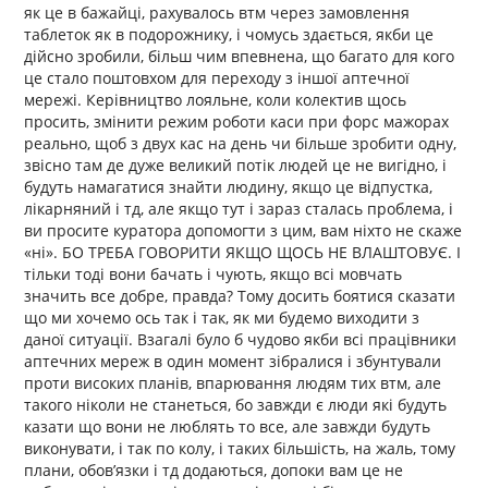
як це в бажайці, рахувалось втм через замовлення
таблеток як в подорожнику, і чомусь здається, якби це
дійсно зробили, більш чим впевнена, що багато для кого
це стало поштовхом для переходу з іншої аптечної
мережі. Керівництво лояльне, коли колектив щось
просить, змінити режим роботи каси при форс мажорах
реально, щоб з двух кас на день чи більше зробити одну,
звісно там де дуже великий потік людей це не вигідно, і
будуть намагатися знайти людину, якщо це відпустка,
лікарняний і тд, але якщо тут і зараз сталась проблема, і
ви просите куратора допомогти з цим, вам ніхто не скаже
«ні». БО ТРЕБА ГОВОРИТИ ЯКЩО ЩОСЬ НЕ ВЛАШТОВУЄ. І
тільки тоді вони бачать і чують, якщо всі мовчать
значить все добре, правда? Тому досить боятися сказати
що ми хочемо ось так і так, як ми будемо виходити з
даної ситуації. Взагалі було б чудово якби всі працівники
аптечних мереж в один момент зібралися і збунтували
проти високих планів, впарювання людям тих втм, але
такого ніколи не станеться, бо завжди є люди які будуть
казати що вони не люблять то все, але завжди будуть
виконувати, і так по колу, і таких більшість, на жаль, тому
плани, обовʼязки і тд додаються, допоки вам це не