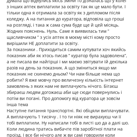
думала що відбулись якісь зміни то дізналась що у колег
з інших аптек виплатили за освіту так як це мало бути. І
тільки одна я отримала за освіту як з дипломом після
коледжу. А на питання до куратора, відповіла що гроші
на розгляді, і така ж сама сума буде ще й цей місяць.
Жодних пояснень. Нуль. Саме я виявилась тим ”
щасливчиком ” з усіх аптек в моєму місті кому просто
вирішили НЕ доплатити за освіту.
За показники . Приходиться самим купувати хоч якийсь
показник аби як хтось писав ” куратор була задоволена”,
а не писала ви найгірші і ми маємо звітувати їй декілька
разів на день за показник. А що зміниться якщо ми
показник не скинемо дньом? Чи нам більше нема що
робити? Я вже мовчу про величезну кількість інтернет
замовлень з яких нам не виплачують нічого. Бігаєш
збираєш людям догожаєш аби ще сюди повернулись і
потім ви погані. Про допомогу від куратора це зовсім
інша тема
Наступне питання транспортні. Які обіцяли виплачувати.
А виплачують 1 тисячу . І то ти ніяк не вирахуєш чи її
тобі виплатили. Ну написали тобі в листі шо да а далі шо.
Коли людина тратись вибачте пів заробітної плати на
проїзд. І все би нічого але ж ви самі говорили коли