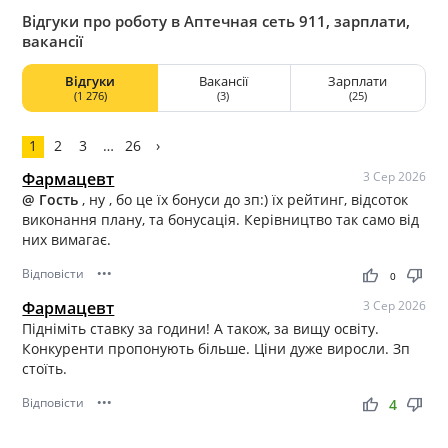
Відгуки про роботу в Аптечная сеть 911, зарплати,
вакансії
Відгуки
Вакансії
Зарплати
(1 276)
(3)
(25)
1
2
3
…
26
›
Фармацевт
3 Сер 2026
@ Гость
, ну , бо це їх бонуси до зп:) їх рейтинг, відсоток
виконання плану, та бонусація. Керівництво так само від
них вимагає.
Відповісти
•••
thumb_up
thumb_down
0
Фармацевт
3 Сер 2026
Підніміть ставку за години! А також, за вищу освіту.
Конкуренти пропонують більше. Ціни дуже виросли. Зп
стоїть.
Відповісти
•••
thumb_up
thumb_down
4