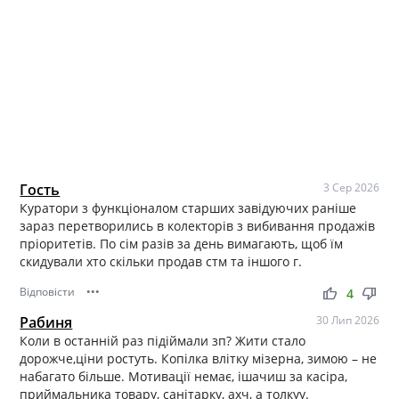
Гость
3 Сер 2026
Куратори з функціоналом старших завідуючих раніше
зараз перетворились в колекторів з вибивання продажів
пріоритетів. По сім разів за день вимагають, щоб їм
скидували хто скільки продав стм та іншого г.
Відповісти
•••
thumb_up
thumb_down
4
Рабиня
30 Лип 2026
Коли в останній раз підіймали зп? Жити стало
дорожче,ціни ростуть. Копілка влітку мізерна, зимою – не
набагато більше. Мотивації немає, ішачиш за касіра,
приймальника товару, санітарку, ахч, а толкуу.