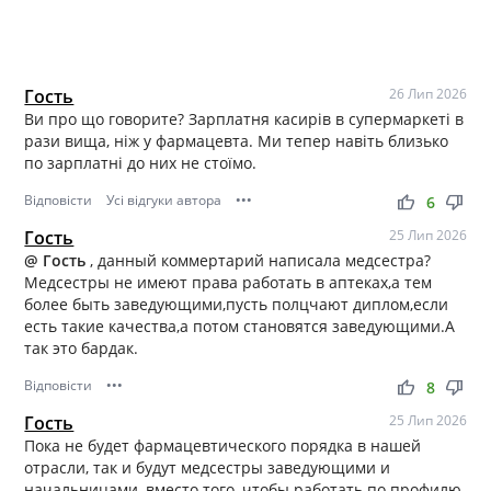
Гость
26 Лип 2026
Ви про що говорите? Зарплатня касирів в супермаркеті в
рази вища, ніж у фармацевта. Ми тепер навіть близько
по зарплатні до них не стоїмо.
Відповісти
Усі відгуки автора
•••
thumb_up
thumb_down
6
Гость
25 Лип 2026
@ Гость
, данный коммертарий написала медсестра?
Медсестры не имеют права работать в аптеках,а тем
более быть заведующими,пусть полцчают диплом,если
есть такие качества,а потом становятся заведующими.А
так это бардак.
Відповісти
•••
thumb_up
thumb_down
8
Гость
25 Лип 2026
Пока не будет фармацевтического порядка в нашей
отрасли, так и будут медсестры заведующими и
начальницами, вместо того, чтобы работать по профилю