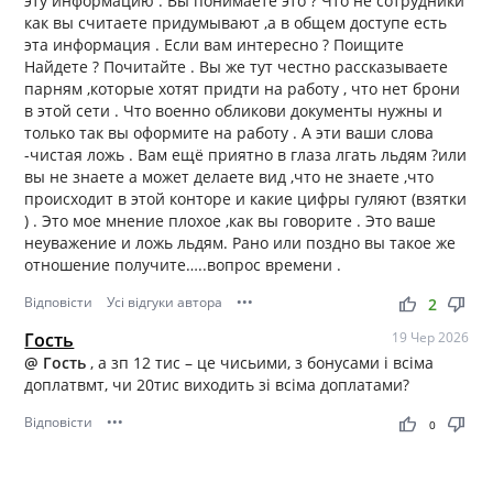
эту информацию . Вы понимаете это ? Что не сотрудники
как вы считаете придумывают ,а в общем доступе есть
эта информация . Если вам интересно ? Поищите
Найдете ? Почитайте . Вы же тут честно рассказываете
парням ,которые хотят придти на работу , что нет брони
в этой сети . Что военно обликови документы нужны и
только так вы оформите на работу . А эти ваши слова
-чистая ложь . Вам ещё приятно в глаза лгать льдям ?или
вы не знаете а может делаете вид ,что не знаете ,что
происходит в этой конторе и какие цифры гуляют (взятки
) . Это мое мнение плохое ,как вы говорите . Это ваше
неуважение и ложь льдям. Рано или поздно вы такое же
отношение получите…..вопрос времени .
Відповісти
Усі відгуки автора
•••
thumb_up
thumb_down
2
Гость
19 Чер 2026
@ Гость
, а зп 12 тис – це чисьими, з бонусами і всіма
доплатвмт, чи 20тис виходить зі всіма доплатами?
Відповісти
•••
thumb_up
thumb_down
0