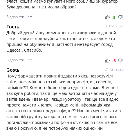
власті кошти маємо купувати його собі, лиш би куратор
була довольна і не писала образи?
Відповісти
•••
thumb_up
thumb_down
3
Гость
2 Тра 2026
Добрый день! Ищу возможность стажировки в данной
сети, скажите пожалуйста как относиться к людям кто
пришел на обучение? В частности интересует город
Одесса . Спасибо.
Відповісти
•••
thumb_up
thumb_down
-6
Gostь
21 Кві 2026
Чому фармацевти повинні здавати якісь незрозумілі
звіти, пофамільно хто скільки впарив фо, кт, соленів,
вітімінів??? Кожного божого дня одне і те саме. В мене і
так купа роботи, так я ще маю витрачати час на здачу
звітів вдень і ввечері, якщо куратору і так це все видно,
просто нажати кнопку. Навіщо мені інформація яка
аптека на скільки продала фо, кт?? Навіщо мені читати в
загальній групі куратора що в мене чи в когось іншого
погані/слабі показники по фо чи кт, якшо я і сам це все
знаю і розумію, я не потребую ніяких оцінок чи