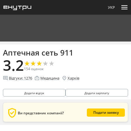
menu
УКР
Аптечная сеть 911
3.2
★
★
★
★
★
★
★
★
★
★
154
оценок
comment
enterprise
location_on
Відгуки:
1276
Медицина
Харків
Додати відгук
Додати зарплату
verified_user
Подати заявку
Ви представник компанії?