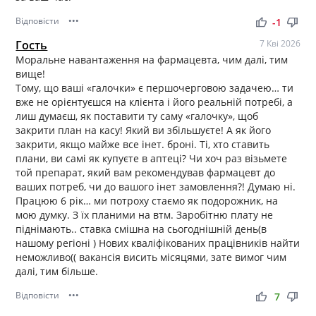
Відповісти
•••
thumb_up
thumb_down
-1
Гость
7 Кві 2026
Моральне навантаження на фармацевта, чим далі, тим
вище!
Тому, що ваші «галочки» є першочерговою задачею… ти
вже не орієнтуєшся на клієнта і його реальній потребі, а
лиш думаєш, як поставити ту саму «галочку», щоб
закрити план на касу! Який ви збільшуєте! А як його
закрити, якщо майже все інет. броні. Ті, хто ставить
плани, ви самі як купуєте в аптеці? Чи хоч раз візьмете
той препарат, який вам рекомендував фармацевт до
ваших потреб, чи до вашого інет замовлення?! Думаю ні.
Працюю 6 рік… ми потроху стаємо як подорожник, на
мою думку. З їх планими на втм. Заробітню плату не
піднімають.. ставка смішна на сьогоднішній день(в
нашому регіоні ) Нових кваліфікованих працівників найти
неможливо(( вакансія висить місяцями, зате вимог чим
далі, тим більше.
Відповісти
•••
thumb_up
thumb_down
7