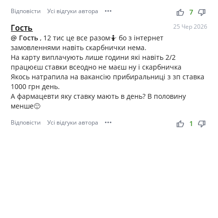
Відповісти
Усі відгуки автора
•••
thumb_up
thumb_down
7
Гость
25 Чер 2026
@ Гость
, 12 тис це все разом🤷 бо з інтернет
замовленнями навіть скарбнички нема.
На карту виплачують лише години які навіть 2/2
працюєш ставки всеодно не маєш ну і скарбничка
Якось натрапила на вакансію прибиральниці з зп ставка
1000 грн день.
А фармацевти яку ставку мають в день? В половину
менше🙂
Відповісти
Усі відгуки автора
•••
thumb_up
thumb_down
1