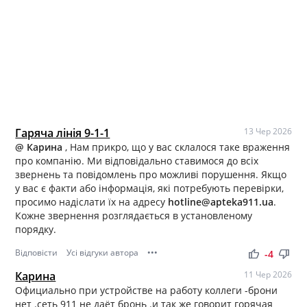
Гаряча лінія 9-1-1
13 Чер 2026
@ Карина
, Нам прикро, що у вас склалося таке враження
про компанію. Ми відповідально ставимося до всіх
звернень та повідомлень про можливі порушення. Якщо
у вас є факти або інформація, які потребують перевірки,
просимо надіслати їх на адресу
hotline@apteka911.ua
.
Кожне звернення розглядається в установленому
порядку.
Відповісти
Усі відгуки автора
•••
thumb_up
thumb_down
-4
Карина
11 Чер 2026
Официально при устройстве на работу коллеги -брони
нет .сеть 911 не даёт бронь .и так же говорит горячая