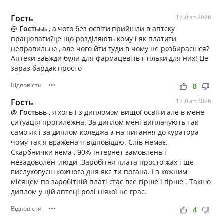
Гость
17 Лип 2026
@ Гостььь
, а чого без освіти прийшли в аптеку
працювати?це що розділяють кому і як платити
неправильно , але чого йти туди в чому не розбираєшся?
Аптеки завжди були для фармацевтів і тільки для них! Це
зараз бардак просто
Відповісти
•••
thumb_up
thumb_down
8
Гость
17 Лип 2026
@ Гостььь
, я хоть і з дипломом вищої освіти але в мене
ситуація протилежна. За диплом мені виплачують так
само як і за диплом коледжа а на питання до куратора
чому так я вражена її відповіддю. Слів немає.
Скарбнички нема , 90% інтернет замовлень і
незадоволені люди .Заробітня плата просто жах і ще
вислуховуєш кожного дня яка ти погана. І з кожним
місяцем по заробітній платі стає все гірше і гірше . Такшо
диплом у цій аптеці ролі ніякої не грає.
Відповісти
•••
thumb_up
thumb_down
4