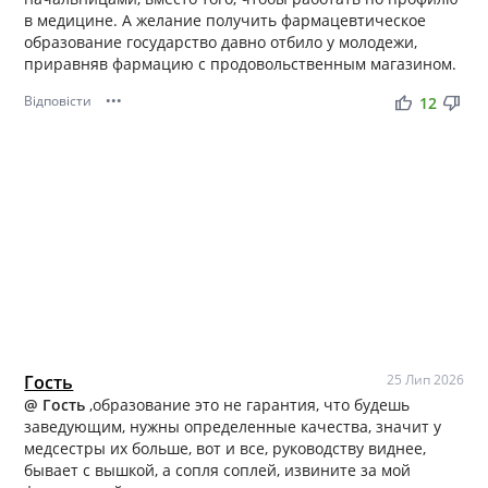
в медицине. А желание получить фармацевтическое
образование государство давно отбило у молодежи,
приравняв фармацию с продовольственным магазином.
Відповісти
•••
thumb_up
thumb_down
12
Гость
25 Лип 2026
@ Гость
,образование это не гарантия, что будешь
заведующим, нужны определенные качества, значит у
медсестры их больше, вот и все, руководству виднее,
бывает с вышкой, а сопля соплей, извините за мой