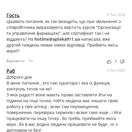
Гость
9 Лип 2026
Цікавить питання, як так виходить, що при звільненні з
співробітника вираховують вартість курсів “Організації
та управління фармацією”, але сертифікат так і не
віддають? На
hotline@apteka911.ua
написала, вже
другий тиждень немає ніякої відповіді. Прийміть якісь
міри!!!
Відповісти
•••
thumb_up
thumb_down
1
Раб
3 Лип 2026
Доброго дня
В мене питання , хто такі куратори і яка їх функція,
контроль точок чи як?
З якої радості вони мають право заставляти йти на
підміни на інші точки, тобто людина має лишати свою
роботу у свої аптеці , всякі там переміщення,
повернення, перевірка термінів і всяке таке інше , і йти
працювати на іншу точку , бо треба, приймайте якісь
міри , бо в вас жодна людина працювати не буде , ні з
дипломом ні без!