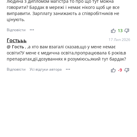
людина з дипломом магістра то про що тут можна
говорити? Бардак в мережі і немає нікого щоб це все
виправити. Зарплату занижають а співробітників не
цінують.
Відповісти
•••
thumb_up
thumb_down
13
Гостььь
17 Лип 2026
@ Гость
, ,а хто вам взагалі сказав,що у мене немає
освіти?У мене є медична освіта,пропрацювала 6 років,в
препаратах,дії,дозуваннях я розуміюсь,який тут бардак?
Відповісти
Усі відгуки автора
•••
thumb_up
thumb_down
-9