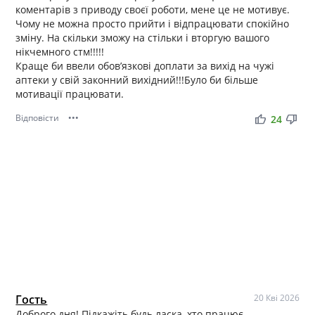
коментарів з приводу своєї роботи, мене це не мотивує.
Чому не можна просто прийти і відпрацювати спокійно
зміну. На скільки зможу на стільки і вторгую вашого
нікчемного стм!!!!!
Краще би ввели обовʼязкові доплати за вихід на чужі
аптеки у свій законний вихідний!!!Було би більше
мотивації працювати.
Відповісти
•••
thumb_up
thumb_down
24
Гость
20 Кві 2026
Доброго дня! Підкажіть будь ласка, хто працює