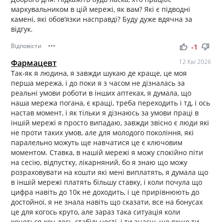
маркувальником в цій мережі, як вам? Які є підводні
камені, які обов’язки насправді? Буду дуже вдячна за
відгук.
Відповісти
•••
thumb_up
thumb_down
-1
Фармацевт
12 Кві 2026
Так-як я людина, я завжди шукаю де краще, це моя
перша мережа, і до поки я з часом не дізналась за
реальні умови роботи в інших аптеках, я думала, що
наша мережа погана, є кращі, треба переходить і тд, і ось
настав момент, і як тільки я дізнаюсь за умови праці в
іншій мережі я просто випадаю, завжди звісно є люди які
не проти таких умов, але для молодого покоління, які
паралельно можуть ще навчатися це є ключовим
моментом. Ставка, в нашій мережі я можу спокійно піти
на сесію, відпустку, лікарняний, бо я знаю що можу
розраховувати на кошти які мені виплатять, я думала що
в іншій мережі платять більшу ставку, і коли почула що
цифра навіть до 10к не доходить, і це прирівнюють до
достойної, я не знала навіть що сказати, все на бонусах
це для когось круто, але зараз така ситуація коли
хочеться хоч десь стабільності, і ти знаєш, що якщо ти