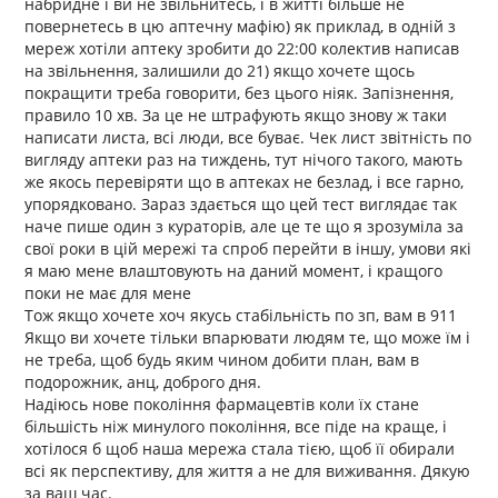
набридне і ви не звільнитесь, і в житті більше не
повернетесь в цю аптечну мафію) як приклад, в одній з
мереж хотіли аптеку зробити до 22:00 колектив написав
на звільнення, залишили до 21) якщо хочете щось
покращити треба говорити, без цього ніяк. Запізнення,
правило 10 хв. За це не штрафують якщо знову ж таки
написати листа, всі люди, все буває. Чек лист звітність по
вигляду аптеки раз на тиждень, тут нічого такого, мають
же якось перевіряти що в аптеках не безлад, і все гарно,
упорядковано. Зараз здається що цей тест виглядає так
наче пише один з кураторів, але це те що я зрозуміла за
свої роки в цій мережі та спроб перейти в іншу, умови які
я маю мене влаштовують на даний момент, і кращого
поки не має для мене
Тож якщо хочете хоч якусь стабільність по зп, вам в 911
Якщо ви хочете тільки впарювати людям те, що може їм і
не треба, щоб будь яким чином добити план, вам в
подорожник, анц, доброго дня.
Надіюсь нове покоління фармацевтів коли їх стане
більшість ніж минулого покоління, все піде на краще, і
хотілося б щоб наша мережа стала тією, щоб її обирали
всі як перспективу, для життя а не для виживання. Дякую
за ваш час.