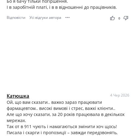
Бо я бачу тільки погіршення.
І в заробітній платі, і в в відношенні до працівників.
Відповісти
Усі відгуки автора
•••
thumb_up
thumb_down
0
Катюшка
4 Чер 2026
Ой, що вам сказати.. важко зараз працювати
фармацевтом.. високі вимові і стрес, важкі клієнти..
Але що хочу сказати, за 20 років працювала в декількох
мережах.
Так от в 911 чують і намагаються змінити хоч щось!
Писала і скарги і пропозиції – завжди передзвонять,