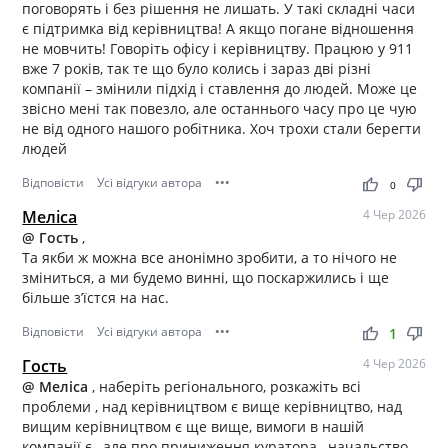
поговорять і без рішення не лишать. У такі складні часи
є підтримка від керівництва! А якщо погане відношення
не мовчить! Говоріть офісу і керівництву. Працюю у 911
вже 7 років, так те що було колись і зараз дві різні
компанії – змінили підхід і ставлення до людей. Може це
звісно мені так повезло, але останнього часу про це чую
не від одного нашого робітника. Хоч трохи стали берегти
людей
Відповісти
Усі відгуки автора
•••
thumb_up
thumb_down
0
Меліса
4 Чер 2026
@ Гость
,
Та якби ж можна все анонімно зробити, а то нічого не
зміниться, а ми будемо винні, що поскаржились і ще
більше з’їстся на нас.
Відповісти
Усі відгуки автора
•••
thumb_up
thumb_down
1
Гость
4 Чер 2026
@ Меліса
, наберіть регіонального, розкажіть всі
проблеми , над керівництвом є вище керівництво, над
вищим керівництвом є ще вище, вимоги в нашій
компанії є , але про приниження куратора , начальство