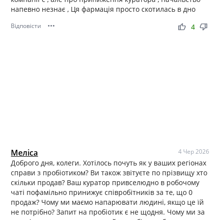
напевно незнає , Ця фармація просто скотилась в дно
Відповісти
•••
thumb_up
thumb_down
4
Меліса
4 Чер 2026
Доброго дня, колеги. Хотілось почуть як у ваших регіонах
справи з пробіотиком? Ви також звітуєте по прізвищу хто
скільки продав? Ваш куратор привселюдно в робочому
чаті пофамільно принижує співробітників за те, що 0
продаж? Чому ми маємо напарювати людині, якщо це їй
не потрібно? Запит на пробіотик є не щодня. Чому ми за