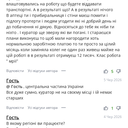
влаштовувались на роботу що будете віддавати
транспортні. А в результаті що? А в результаті нічого
В аптеці ти і прибиральниця і стіни маєш помити і
підлогу протерти і людям угодити які ні добрий день ні
до побачення ні дякую. Відносяться до тебе як ніби ти
ніхто . І куратор ще зверху які ви погані. І стараєшся
плани виконуєш то щоб мали нагородити хоть
нормальною заробітною платою то ти просто за цілий
місяць коли заміняла колег не один раз живеш майже на
цій роботі в в результаті отримуєш 12 тисяч. Клас робота
” мрії”
Відповісти
Усі відгуки автора
•••
thumb_up
thumb_down
5
Гость
5 Чер 2026
@ Гость
, центральна частина України
Все дуже сумно, куратор не на своєму місці і їй немає
старших
Відповісти
Усі відгуки автора
•••
thumb_up
thumb_down
1
Гость
4 Чер 2026
В якому регіоні ви працюєте?