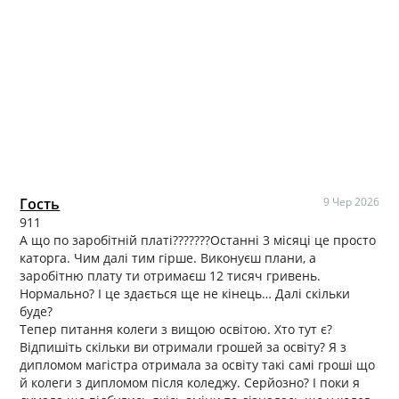
Гость
9 Чер 2026
911
А що по заробітній платі???????Останні 3 місяці це просто
каторга. Чим далі тим гірше. Виконуєш плани, а
заробітню плату ти отримаєш 12 тисяч гривень.
Нормально? І це здається ще не кінець… Далі скільки
буде?
Тепер питання колеги з вищою освітою. Хто тут є?
Відпишіть скільки ви отримали грошей за освіту? Я з
дипломом магістра отримала за освіту такі самі гроші що
й колеги з дипломом після коледжу. Серйозно? І поки я