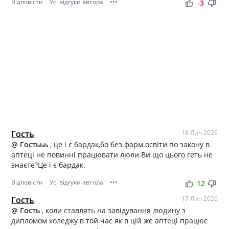
Відповісти
Усі відгуки автора
•••
thumb_up
thumb_down
-3
Гость
18 Лип 2026
@ Гостььь
, це і є бардак,бо без фарм.освіти по закону в
аптеці не повинні працювати люли.Ви що цього геть не
знаєте?Це і є бардак.
Відповісти
Усі відгуки автора
•••
thumb_up
thumb_down
12
Гость
17 Лип 2026
@ Гость
, коли ставлять на завідування людину з
дипломом коледжу в той час як в цій же аптеці працює