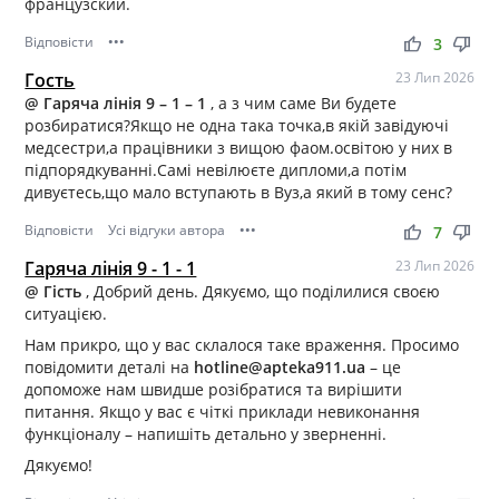
французский.
Відповісти
•••
thumb_up
thumb_down
3
Гость
23 Лип 2026
@ Гаряча лінія 9 – 1 – 1
, а з чим саме Ви будете
розбиратися?Якщо не одна така точка,в якій завідуючі
медсестри,а працівники з вищою фаом.освітою у них в
підпорядкуванні.Самі невілюєте дипломи,а потім
дивуєтесь,що мало вступають в Вуз,а який в тому сенс?
Відповісти
Усі відгуки автора
•••
thumb_up
thumb_down
7
Гаряча лінія 9 - 1 - 1
23 Лип 2026
@ Гість
, Добрий день. Дякуємо, що поділилися своєю
ситуацією.
Нам прикро, що у вас склалося таке враження. Просимо
повідомити деталі на
hotline@apteka911.ua
– це
допоможе нам швидше розібратися та вирішити
питання. Якщо у вас є чіткі приклади невиконання
функціоналу – напишіть детально у зверненні.
Дякуємо!