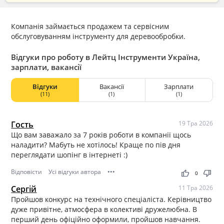
Компанія займається продажем та сервісним
обслуговуванням інструменту для деревообробки.
Відгуки про роботу в Лейтц Інструменти Україна,
зарплати, вакансії
Відгуки
Вакансії
Зарплати
(11)
(1)
(1)
Гость
19 Тра 2026
Що вам заважало за 7 років роботи в компанії щось
наладити? Мабуть не хотілось! Краще по пів дня
переглядати шопінг в інтернеті :)
Відповісти
Усі відгуки автора
•••
thumb_up
thumb_down
0
Сергій
11 Тра 2026
Пройшов конкурс на технічного спеціаліста. Керівництво
дуже привітне, атмосфера в колективі дружелюбна. В
перший день офіційно оформили, пройшов навчання.