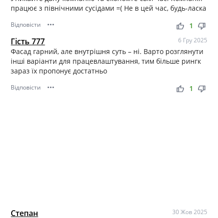
працює з північними сусідами =( Не в цей час, будь-ласка
Відповісти
•••
thumb_up
thumb_down
1
Гість 777
6 Гру 2025
Фасад гарний, але внутрішня суть – ні. Варто розглянути
інші варіанти для працевлаштування, тим більше рингк
зараз їх пропонує достатньо
Відповісти
•••
thumb_up
thumb_down
1
Степан
30 Жов 2025