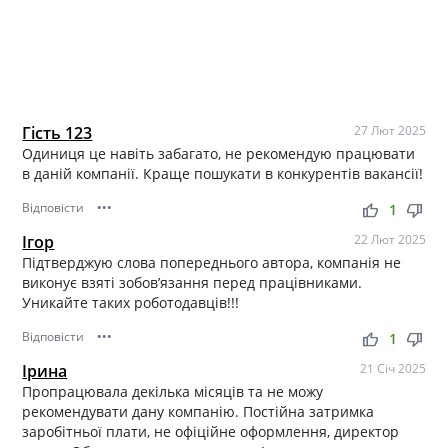
Гість 123
27 Лют 2025
Одиниця це навіть забагато, не рекомендую працювати
в даній компанії. Краще пошукати в конкурентів вакансії!
Відповісти
•••
thumb_up
thumb_down
1
Ігор
22 Лют 2025
Підтверджую слова попереднього автора, компанія не
виконує взяті зобовʼязання перед працівниками.
Уникайте таких роботодавців!!!
Відповісти
•••
thumb_up
thumb_down
1
Ірина
21 Січ 2025
Пропрацювала декілька місяців та не можу
рекомендувати дану компанію. Постійна затримка
заробітньої плати, не офіційне оформлення, директор