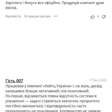
Зарплата і бонуси все офіційно. Продукція компанії дуже
якісна.
Відповісти
Усі відгуки автора
•••
thumb_up
thumb_down
1
Гість 007
17 Бер 2026
Працював у компанії «Лейтц Україна» і, на жаль, досвід
залишився більше негативний, ніж позитивний.
По-перше, відчувається повна відсутність системи в
управлінні — задачі ставляться хаотично, пріоритети
постійно змінюються, і відповідальність часто
перекладають на працівників. Керівництво не завжди