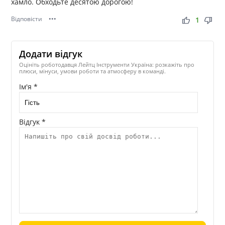
хамло. Обходьте десятою дорогою!
Відповісти
•••
thumb_up
thumb_down
1
Додати відгук
Оцініть роботодавця Лейтц Інструменти Україна: розкажіть про
плюси, мінуси, умови роботи та атмосферу в команді.
Ім'я *
Відгук *