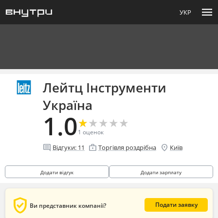
menu
УКР
Лейтц Інструменти
Україна
1.0
★
★
★
★
★
★
★
★
★
★
1
оценок
comment
enterprise
location_on
Відгуки:
11
Торгівля роздрібна
Київ
Додати відгук
Додати зарплату
verified_user
Подати заявку
Ви представник компанії?