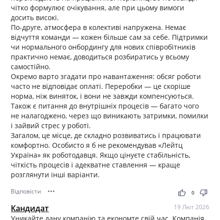
чітко формулює очікування, але при цьому вимоги
досить високі.
По-друге, атмосфера в колективі напружена. Немає
відчуття команди — кожен більше сам за себе. Підтримки
чи нормального онбордингу для нових співробітників
практично немає, доводиться розбиратись у всьому
самостійно.
Окремо варто згадати про навантаження: обсяг роботи
часто не відповідає оплаті. Переробки — це скоріше
норма, ніж виняток, і вони не завжди компенсуються.
Також є питання до внутрішніх процесів — багато чого
не налагоджено, через що виникають затримки, помилки
і зайвий стрес у роботі.
Загалом, це місце, де складно розвиватись і працювати
комфортно. Особисто я б не рекомендував «Лейтц
Україна» як роботодавця. Якщо цінуєте стабільність,
чіткість процесів і адекватне ставлення — краще
розглянути інші варіанти.
Відповісти
•••
thumb_up
thumb_down
0
Кандидат
19 Лют 2026
Уникайте дану компанію та економте свій час. Компанія