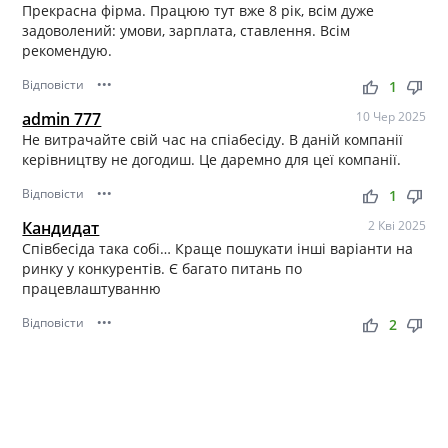
Прекрасна фірма. Працюю тут вже 8 рік, всім дуже
задоволений: умови, зарплата, ставлення. Всім
рекомендую.
Відповісти
•••
thumb_up
thumb_down
1
admin 777
10 Чер 2025
Не витрачайте свій час на спіабесіду. В даній компанії
керівництву не догодиш. Це даремно для цеї компанії.
Відповісти
•••
thumb_up
thumb_down
1
Кандидат
2 Кві 2025
Співбесіда така собі… Краще пошукати інші варіанти на
ринку у конкурентів. Є багато питань по
працевлаштуванню
Відповісти
•••
thumb_up
thumb_down
2