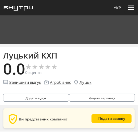
menu
УКР
Луцький КХП
0.0
★
★
★
★
★
★
★
★
★
★
0
оценок
comment
enterprise
location_on
Залишити відгук
Агробізнес
Луцьк
Додати відгук
Додати зарплату
verified_user
Подати заявку
Ви представник компанії?