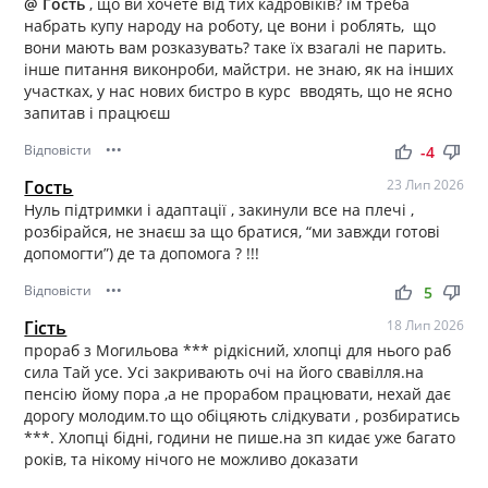
@ Гость
, що ви хочете від тих кадровіків? їм треба
набрать купу народу на роботу, це вони і роблять, що
вони мають вам розказувать? таке їх взагалі не парить.
інше питання виконроби, майстри. не знаю, як на інших
участках, у нас нових бистро в курс вводять, що не ясно
запитав і працюєш
Відповісти
•••
thumb_up
thumb_down
-4
Гость
23 Лип 2026
Нуль підтримки і адаптації , закинули все на плечі ,
розбірайся, не знаєш за що братися, “ми завжди готові
допомогти”) де та допомога ? !!!
Відповісти
•••
thumb_up
thumb_down
5
Гість
18 Лип 2026
прораб з Могильова *** рідкісний, хлопці для нього раб
сила Тай усе. Усі закривають очі на його свавілля.на
пенсію йому пора ,а не прорабом працювати, нехай дає
дорогу молодим.то що обіцяють слідкувати , розбиратись
***. Хлопці бідні, години не пише.на зп кидає уже багато
років, та нікому нічого не можливо доказати