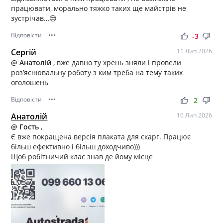
працювати, морально тяжко таких ще майстрів не
зустрічав…😒
Відповісти
•••
thumb_up
thumb_down
-3
Сергій
11 Лип 2026
@ Анатолій
, вже давно ту хрень зняли і провели
роз’яснювальну роботу з ким треба на тему таких
оголошень
Відповісти
•••
thumb_up
thumb_down
2
Анатолій
10 Лип 2026
@ Гость
,
Є вже покращена версія плаката для скарг. Працює
більш ефективно і більш доходчиво)))
Щоб робітничий клас знав де йому місце