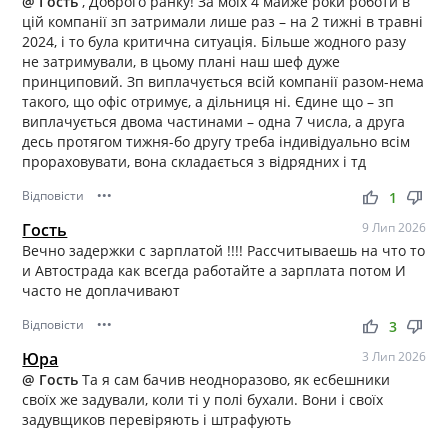
@ Гость
, Доброго ранку! За моїх 4 майже роки роботи в
цій компанії зп затримали лише раз – на 2 тижні в травні
2024, і то була критична ситуація. Більше жодного разу
не затримували, в цьому плані наш шеф дуже
принциповий. Зп виплачується всій компанії разом-нема
такого, що офіс отримує, а дільниця ні. Єдине що – зп
виплачується двома частинами – одна 7 числа, а друга
десь протягом тижня-бо другу треба індивідуально всім
прораховувати, вона складається з відрядних і тд
Відповісти
•••
thumb_up
thumb_down
1
Гость
9 Лип 2026
Вечно задержки с зарплатой !!!! Рассчитываешь на что то
и Автострада как всегда работайте а зарплата потом И
часто не доплачивают
Відповісти
•••
thumb_up
thumb_down
3
Юра
3 Лип 2026
@ Гость
Та я сам бачив неодноразово, як есбешники
своїх же задували, коли ті у полі бухали. Вони і своїх
задувщиков перевіряють і штрафують