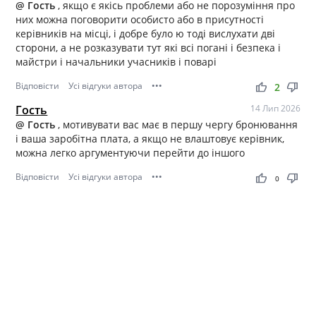
@ Гость
, якщо є якісь проблеми або не порозуміння про
них можна поговорити особисто або в присутності
керівників на місці, і добре було ю тоді вислухати дві
сторони, а не розказувати тут які всі погані і безпека і
майстри і начальники учасників і поварі
Відповісти
Усі відгуки автора
•••
thumb_up
thumb_down
2
Гость
14 Лип 2026
@ Гость
, мотивувати вас має в першу чергу бронювання
і ваша заробітна плата, а якщо не влаштовує керівник,
можна легко аргументуючи перейти до іншого
Відповісти
Усі відгуки автора
•••
thumb_up
thumb_down
0