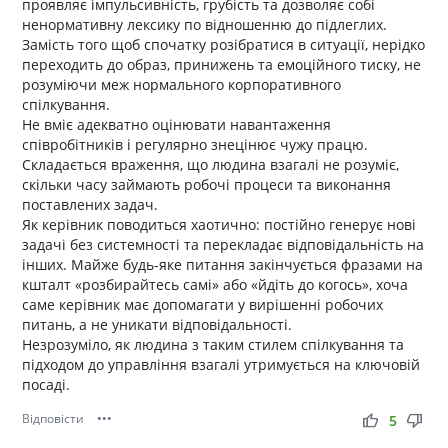
проявляє імпульсивність, грубість та дозволяє собі
ненормативну лексику по відношенню до підлеглих.
Замість того щоб спочатку розібратися в ситуації, нерідко
переходить до образ, принижень та емоційного тиску, не
розуміючи меж нормального корпоративного
спілкування.
Не вміє адекватно оцінювати навантаження
співробітників і регулярно знецінює чужу працю.
Складається враження, що людина взагалі не розуміє,
скільки часу займають робочі процеси та виконання
поставлених задач.
Як керівник поводиться хаотично: постійно генерує нові
задачі без системності та перекладає відповідальність на
інших. Майже будь-яке питання закінчується фразами на
кшталт «розбирайтесь самі» або «йдіть до когось», хоча
саме керівник має допомагати у вирішенні робочих
питань, а не уникати відповідальності.
Незрозуміло, як людина з таким стилем спілкування та
підходом до управління взагалі утримується на ключовій
посаді.
Відповісти
•••
thumb_up
thumb_down
5