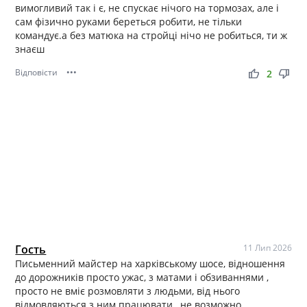
вимогливий так і є, не спускає нічого на тормозах, але і
сам фізично руками береться робити, не тільки
командує.а без матюка на стройці нічо не робиться, ти ж
знаєш
Відповісти
•••
thumb_up
thumb_down
2
Гость
11 Лип 2026
Письменний майстер на харківському шосе, відношення
до дорожників просто ужас, з матами і обзиваннями ,
просто не вміє розмовляти з людьми, від нього
відмовляються з ним працювати , не возможно