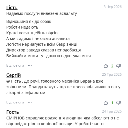
Гість
3 Чер 2026
Надаємо послуги вивезені асвальту
Відношиня як до собак
Роботи недають
Кражі возят щебінь відсів
А ми сидимо і чекаємо асвальта
Логісти нериагують всім безрізниці
Директор завода сказав неподобаєця
Вийжайти можи тут докогось достукаємося
Відповісти
•••
thumb_up
thumb_down
2
Сергій
25 Тра 2026
@ Гість
, До речі, головного механіка Барана вже
звільнили. Правда кажуть, що не просо звільнили, а він у
лікарні з інфарктом
Відповісти
•••
thumb_up
thumb_down
1
Гость
24 Тра 2026
СМІРНОВ справляє враження людини, яка абсолютно не
відповідає рівню керівної посади. У роботі часто