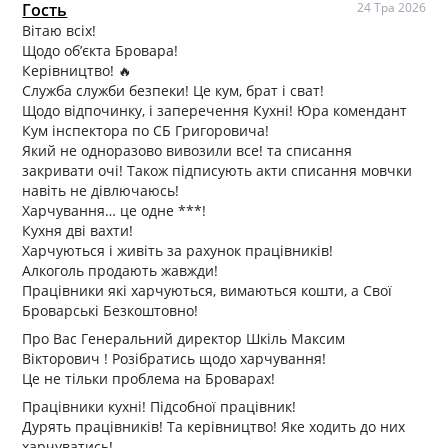
Гость
24 Тра 2026
Вітаю всіх!
Щодо обʼєкта Бровара!
Керівництво! 🔥
Служба служби безпеки! Це кум, брат і сват!
Щодо відпочинку, і заперечення Кухні! Юра комендант
Кум інспектора по СБ Григоровича!
Який не одноразово вивозили все! та списання
закривати очі! Також підписують акти списання мовчки
навіть не дівлючаюсь!
Харчування… це одне ***!
Кухня дві вахти!
Харчуються і живіть за рахунок працівників!
Алкоголь продають жавжди!
Працівники які харчуються, вимаються кошти, а Свої
Броварські Безкоштовно!
Про Вас Генеральний директор Шкіль Максим
Вікторович ! Розібратись щодо харчування!
Це не тільки проблема на Броварах!
Працівники кухні! Підсобної працівник!
Дурять працівників! Та керівництво! Яке ходить до них
харчуватись!