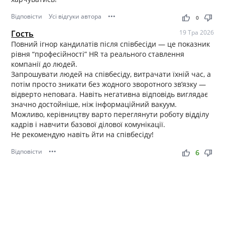
Відповісти
Усі відгуки автора
•••
thumb_up
thumb_down
0
Гость
19 Тра 2026
Повний ігнор кандилатів після співбесіди — це показник
рівня “професійності” HR та реального ставлення
компанії до людей.
Запрошувати людей на співбесіду, витрачати їхній час, а
потім просто зникати без жодного зворотного зв’язку —
відверто неповага. Навіть негативна відповідь виглядає
значно достойніше, ніж інформаційний вакуум.
Можливо, керівництву варто переглянути роботу відділу
кадрів і навчити базової ділової комунікації.
Не рекомендую навіть йти на співбесіду!
Відповісти
•••
thumb_up
thumb_down
6