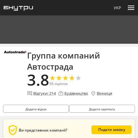
menu
УКР
Группа компаний
Автострада
3.8
★
★
★
★
★
★
★
★
★
★
56
оценок
comment
enterprise
location_on
Відгуки:
214
Будівництво
Вінниця
Додати відгук
Додати зарплату
verified_user
Подати заявку
Ви представник компанії?