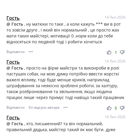
Гость
14 Лип 2026
@ Гость
, ну матюки то таке , а коли кажуть *** ви в рот
то зовсім друге , і який він нормальний , це просто жах
мати таких майстері, мотивації 0 ,норм коли до тебе
відносяться по людяній тоді і робити хочеться
Відповісти
•••
thumb_up
thumb_down
1
Гость
14 Лип 2026
@ Гость
, просто на фірмі майстри та виконроби в ролі
пастуших собак, на мою думку потрібно ввести жорсткі
важелі впливу, тоді буде менше криків, наприклад
штрафування за неякісно зроблені роботи, за халтуру,
також розбронювання та звільнення, якщо людина
працює лише через примус тоді навіщо такий працівник
Відповісти
Усі відгуки автора
•••
thumb_up
thumb_down
5
Гость
14 Лип 2026
@ Гость
, хто, письменний? та він нормальний,
правильний дядька, майстер такий як має бути. дуже