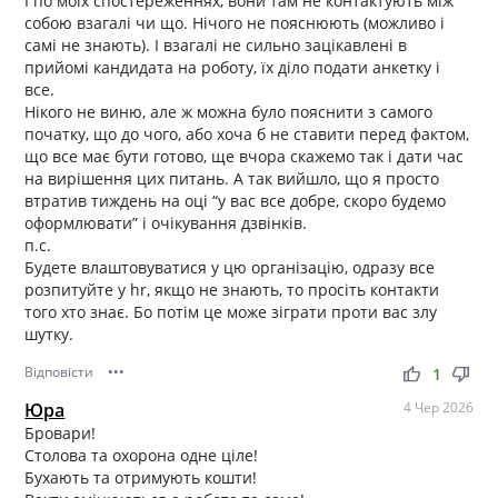
І по моїх спостереженнях, вони там не контактують між
собою взагалі чи що. Нічого не пояснюють (можливо і
самі не знають). І взагалі не сильно зацікавлені в
прийомі кандидата на роботу, їх діло подати анкетку і
все.
Нікого не виню, але ж можна було пояснити з самого
початку, що до чого, або хоча б не ставити перед фактом,
що все має бути готово, ще вчора скажемо так і дати час
на вирішення цих питань. А так вийшло, що я просто
втратив тиждень на оці “у вас все добре, скоро будемо
оформлювати” і очікування дзвінків.
п.с.
Будете влаштовуватися у цю організацію, одразу все
розпитуйте у hr, якщо не знають, то просіть контакти
того хто знає. Бо потім це може зіграти проти вас злу
шутку.
Відповісти
•••
thumb_up
thumb_down
1
Юра
4 Чер 2026
Бровари!
Столова та охорона одне ціле!
Бухають та отримують кошти!