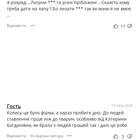
4 розряд …Лизуни *** та різні прібліжоні …Скажіть кому
треба дати на лапу ?.Бо лизати *** так як вони я не вмію
…
Відповісти
•••
thumb_up
thumb_down
11
Гость
14 Чер 2026
Колись це було фірма, а зараз пробите дно. До людей
ставлення гірше ніж до тварин, особливо від Катерини
Богданівни, як брала з людей грошей так і далі це робе
Відповісти
Усі відгуки автора
•••
thumb_up
thumb_down
3