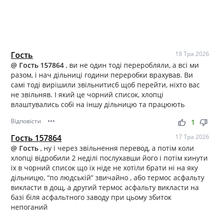
Гость
18 Тра 2026
@ Гость 157864
, ви не один тоді переробляли, а всі ми
разом, і нач дільниці години переробки врахував. Ви
самі тоді вирішили звільнитисб щоб перейти, ніхто вас
не звільняв. І який це чорний список, хлопці
влаштувались собі на іншу дільницю та працюють
Відповісти
•••
thumb_up
thumb_down
1
Гость 157864
17 Тра 2026
@ Гость
, ну і через звільнення перевод, а потім коли
хлопці відробили 2 неділі послухавши його і потім кинути
їх в чорний список що їх ніде не хотіли брати ні на яку
дільницю, “по людській” звичайно , або термос асфальту
викласти в дощ, а другий термос асфальту викласти на
базі біля асфальтного заводу при цьому збиток
непоганий