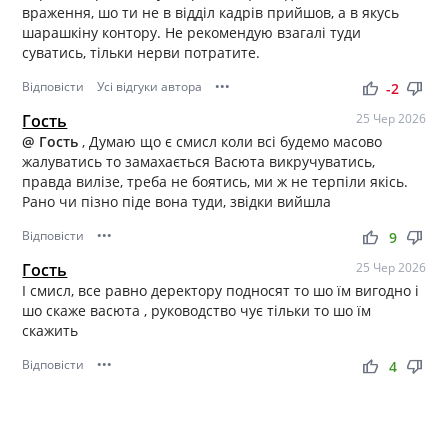
враження, шо ти не в відділ кадрів прийшов, а в якусь
шарашкіну контору. Не рекомендую взагалі туди
суватись, тільки нерви потратите.
Відповісти
Усі відгуки автора
•••
thumb_up
thumb_down
-2
Гость
25 Чер 2026
@ Гость
, Думаю що є смисл коли всі будемо масово
жалуватись то замахається Васюта викручуватись,
правда вилізе, треба не боятись, ми ж не терпіли якісь.
Рано чи пізно піде вона туди, звідки вийшла
Відповісти
•••
thumb_up
thumb_down
9
Гость
25 Чер 2026
І смисл, все равно деректору подносят то шо їм вигодно і
шо скаже васюта , руководство чує тільки то шо їм
скажить
Відповісти
•••
thumb_up
thumb_down
4