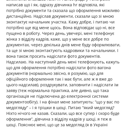
написав що і як, одразу дівчинка hr відповіла, які
потрібно документи та сказала що оформлення можливо
дистанційно. Надіслав документи, сказали що зі мною
зконтактує начальник участка. Кажу добре, і питаю чи
потрібно ще від мене щось. Вона відповідає що ні, все
пущено в роботу. Через день, увечері, мені телефонує
жінка з відділу кадрів, каже, що у мене все добре по
документах, через декілька днів мене буду оформлювати,
та ще зі мною зконтактують кадровики та начальники. І
вона також просить надіслати фото документів.
Надсилаю. На наступний день мені телефонують, кажуть
що для оформлення потрібно надіслати фото вагона
документів (нормально звісно, я розумію, що для
офіційного оформлення так і має бути, але ж я вже до
цього надсилав), роздрукувати, заповнити і надіслати їм
заяву (теж нормальна практика, але дивно, що така
організація не підключена до електронної системи
документообігу). І на фінал мене запитують: “що у вас по
медогляду” – і я трішки в шоці. Питаю “який медогляд?
Ніхто нічого не казав. Сказали, що все супер і скоро буде
оформлення”, дівчина з відділу кадрів у шоці, я теж в
шоці. Пояснює мені, що це за медогляд (я в Україні