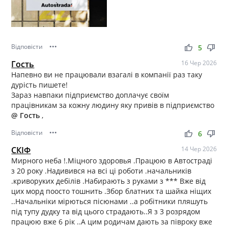
Відповісти
•••
thumb_up
thumb_down
5
Гость
16 Чер 2026
Напевно ви не працювали взагалі в компанії раз таку
дурість пишете!
Зараз навпаки підприємство доплачує своїм
працівникам за кожну людину яку привів в підприємство
@ Гость
,
Відповісти
•••
thumb_up
thumb_down
6
СКІФ
14 Чер 2026
Мирного неба !.Міцного здоровья .Працюю в Автостраді
з 20 року .Надивився на всі ці роботи .начальників
.криворуких дебілів .Набирають з руками з *** Вже від
цих морд поосто тошнить .Збор блатних та шайка ніщих
..Начальніки мірються пісюнами ..а робітники пляшуть
під тупу дудку та від цього страдають..Я з 3 розрядом
працюю вже 6 рік ..А цим родичам дають за півроку вже