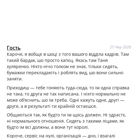
Гость
25 Чер 2026
Кароче, я вобще в шоці з того вашого відділа кадрів. Там
такий бардак, шо просто капєц. Якась там Таня
хуляренко. Ніхто нічо толком не знає, тільки сидять,
бумажки перекладають і роблять вид, шо вони сильно
заняти.
Приходиш — тебе гоняють туда-сюда, то їм одна справка
не така, то друга не так написана. І ніхто нормально не
може об’яснить, шо їм треба. Одні кажуть одне, другі —
друге, а в результаті ти крайній остаєшся.
Общаються так, як будто ти їм щось должен. Ні здрастє,
ні нормального отношенія. Сидять з такими ліцами, як
будто їм всі должны, а вони тут королі.
Короче, сервіс на нулі, організація — дно, і взагалі