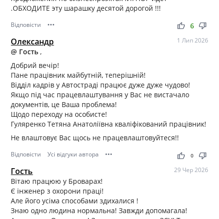
.ОБХОДИТЕ эту шарашку десятой дорогой !!!
Відповісти
•••
thumb_up
thumb_down
6
Олександр
1 Лип 2026
@ Гость
,
Добрий вечір!
Пане працівник майбутній, теперішній!
Відділ кадрів у Автостраді працює дуже дуже чудово!
Якщо під час працевлаштування у Вас не вистачало
документів, це Ваша проблема!
Щодо переходу на особисте!
Гуляренко Тетяна Анатоліївна кваліфікований працівник!
Не влаштовує Вас щось не працевлаштовуйтеся!!
Відповісти
Усі відгуки автора
•••
thumb_up
thumb_down
0
Гость
29 Чер 2026
Вітаю працюю у Броварах!
Є інженер з охорони праці!
Але його усіма способами здихалися !
Знаю одно людина нормальна! Завжди допомагала!