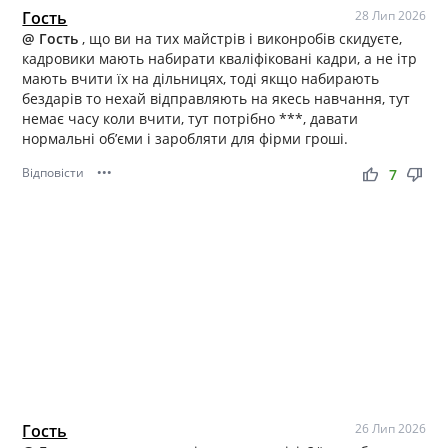
Гость
28 Лип 2026
@ Гость
, що ви на тих майстрів і виконробів скидуєте,
кадровики мають набирати кваліфіковані кадри, а не ітр
мають вчити їх на дільницях, тоді якщо набирають
бездарів то нехай відправляють на якесь навчання, тут
немає часу коли вчити, тут потрібно ***, давати
нормальні об’єми і заробляти для фірми гроші.
Відповісти
•••
thumb_up
thumb_down
7
Гость
26 Лип 2026