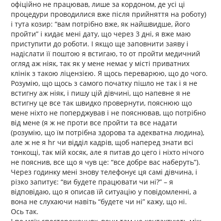
офіційно не працював, лише за кордоном, де усі ці
процедури проводилися вже після прийняття на роботу)
і тута козир: “вам потрібно вже, як найшвидше, його
пройти” і кидає мені дату, що через 3 дні, я вже маю
приступити до роботи. І якщо ще заповнити заяву і
надіслати її поштою я встигаю, то от пройти медичний
огляд аж ніяк, так як у мене немає у місті приватних
клінік з такою ліцензією. Я щось переварюю, що до чого.
Розумію, що щось з самого початку пішло не так і я не
встигну аж ніяк, і пишу цій дівчині, що напевне я не
встигну це все так швидко провернути, пояснюю що
мене ніхто не поперджував і не пояснював, що потрібно
від мене (я ж не проти все пройти та все надати
(розумію, що їм потрібна здорова та адекватна людина),
але ж не я hr чи відділ кадрів, щоб наперед знати всі
тонкощі, так мій косяк, але я питав до цего і ніхто нічого
не пояснив, все що я чув це: “все добре вас наберуть”).
Через годинку мені знову телефонує ця самі дівчина, і
різко запитує: “ви будете працювати чи ні?” – я
відповідаю, що я описав їй ситуацію у повідомленні, а
вона не слухаючи навіть “будете чи ні” кажу, що ні.
Ось так.