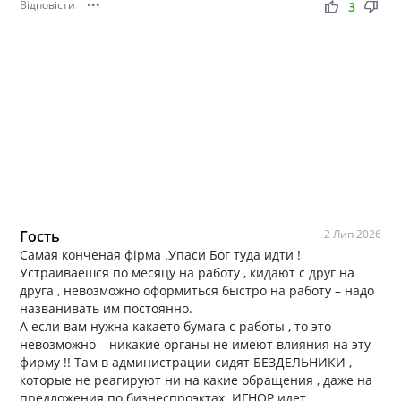
Відповісти
•••
thumb_up
thumb_down
3
Гость
2 Лип 2026
Самая конченая фірма .Упаси Бог туда идти !
Устраиваешся по месяцу на работу , кидают с друг на
друга , невозможно оформиться быстро на работу – надо
названивать им постоянно.
А если вам нужна какаето бумага с работы , то это
невозможно – никакие органы не имеют влияния на эту
фирму !! Там в администрации сидят БЕЗДЕЛЬНИКИ ,
которые не реагируют ни на какие обращения , даже на
предложения по бизнеспроэктах .ИГНОР идет