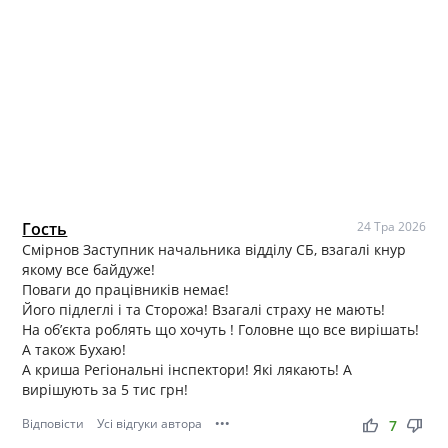
Гость
24 Тра 2026
Смірнов Заступник начальника відділу СБ, взагалі кнур
якому все байдуже!
Поваги до працівників немає!
Його підлеглі і та Сторожа! Взагалі страху не мають!
На обʼєкта роблять що хочуть ! Головне що все вирішать!
А також Бухаю!
А криша Регіональні інспектори! Які лякають! А
вирішують за 5 тис грн!
Відповісти
Усі відгуки автора
•••
thumb_up
thumb_down
7