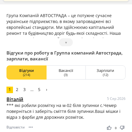
Група Компаній АВТОСТРАДА – це потужне сучасне
українське підприємство, в якому запроваджені всі
європейські стандарти. Ми здійснюємо капітальний
ремонт та будівництво доріг будь-якої складності. Наша
запорука успіху – власний парк нової техніки від
˅
найкращих світових виробників та сильна команда
професіоналів з великим досвідом роботи в галузі
Відгуки про роботу в Группа компаний Автострада,
зарплати, вакансії
Відгуки
Вакансії
Зарплати
(214)
(3)
(12)
1
2
3
…
5
›
Віталій
5 Сер 2026
*** які робили розмітку на м-02 біля зупинки с.Чемер
поверніться і заберіть сміття біля зупинки.Ваші мішки і
відра з фарби для дорожних розміток.
Відповісти
•••
thumb_up
thumb_down
0