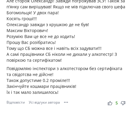
Але сторож Олександр! Завжди погрожував ЗСУ! Також за
пʼянку сам вирішував! Якщо не мів підключав свого шефа
Богомольця! У двох пара!
Косять гроші!!!
Олександр завжди з крушкою де не був!
Максим Вікторович!
Розумію Вам це все не до ходить!
Прошу Вас розібратись!
Тому що СБ можна все і навіть всіх задувати!!!
А самі працівники СБ ніколи не дихали у алкотестр! З
повіркою та сертифікатом!
Повідомляю інспектори з алкотестором без сертифіката
та свідотсва не дійсне!
Також допустиме 0.2 проміле!!!
Закінчуйте кошмари працівників!
Їх і так мало залишилось!
Відповісти
Усі відгуки автора
•••
thumb_up
thumb_down
5