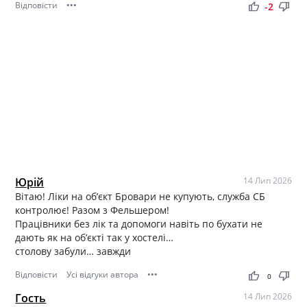
Відповісти
•••
thumb_up
thumb_down
-2
Юрій
14 Лип 2026
Вітаю! Ліки на обʼєкт Бровари не купують, служба СБ
контролює! Разом з Фельшером!
Працівники без лік та допомоги навіть по бухати не
дають як на обʼєкті так у хостелі…
столову забули… завжди
Відповісти
Усі відгуки автора
•••
thumb_up
thumb_down
0
Гость
14 Лип 2026