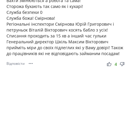
Вахти змінюються а робота та сама!
Сторожа бухають так само як і кухарі!
Служба безпеки 0
Служба божа! Смірнова!
Регіональні інспектори Смірнова Юрій Григорович і
петруньок Віталій Вікторович косять бабло з усіх!
Списання проходить за 15 хв а інший час гульки
Генеральний директор Шкіль Максим Вікторович
прийміть міри до своїх підлеглих які у Ваму довірі! Також
до працівників які не відповідають займаним посадам!
Відповісти
•••
thumb_up
thumb_down
4