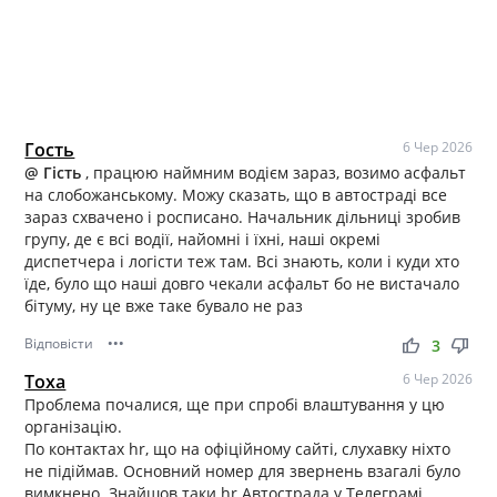
Гость
6 Чер 2026
@ Гість
, працюю наймним водієм зараз, возимо асфальт
на слобожанському. Можу сказать, що в автостраді все
зараз схвачено і росписано. Начальник дільниці зробив
групу, де є всі водії, найомні і їхні, наші окремі
диспетчера і логісти теж там. Всі знають, коли і куди хто
їде, було що наші довго чекали асфальт бо не вистачало
бітуму, ну це вже таке бувало не раз
Відповісти
•••
thumb_up
thumb_down
3
Тоха
6 Чер 2026
Проблема почалися, ще при спробі влаштування у цю
організацію.
По контактах hr, що на офіційному сайті, слухавку ніхто
не підіймав. Основний номер для звернень взагалі було
вимкнено. Знайшов таки hr Автострада у Телеграмі,