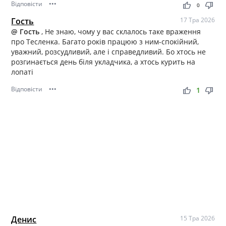
Відповісти
•••
thumb_up
thumb_down
0
Гость
17 Тра 2026
@ Гость
, Не знаю, чому у вас склалось таке враження
про Тесленка. Багато років працюю з ним-спокійний,
уважний, розсудливий, але і справедливий. Бо хтось не
розгинається день біля укладчика, а хтось курить на
лопаті
Відповісти
•••
thumb_up
thumb_down
1
Денис
15 Тра 2026