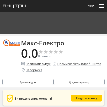
menu
УКР
Макс-Електро
0.0
★
★
★
★
★
★
★
★
★
★
0
оценок
comment
enterprise
Залишити відгук
Промисловість, виробництво
location_on
Запоріжжя
Додати відгук
Додати зарплату
verified_user
Подати заявку
Ви представник компанії?