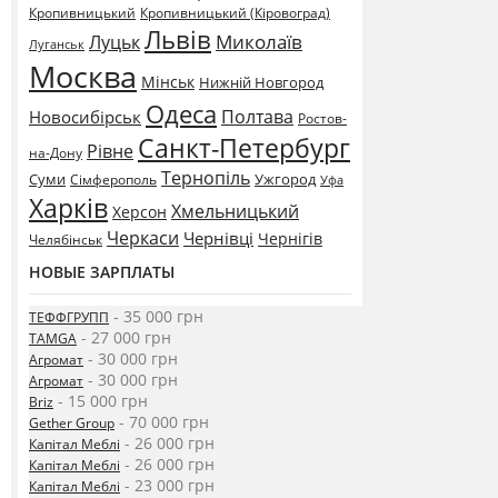
Кропивницький
Кропивницький (Кіровоград)
Львів
Миколаїв
Луцьк
Луганськ
Москва
Мінськ
Нижній Новгород
Одеса
Полтава
Новосибірськ
Ростов-
Санкт-Петербург
Рівне
на-Дону
Тернопіль
Суми
Ужгород
Сімферополь
Уфа
Харків
Хмельницький
Херсон
Черкаси
Чернівці
Чернігів
Челябінськ
НОВЫЕ ЗАРПЛАТЫ
- 35 000 грн
ТЕФФГРУПП
- 27 000 грн
TAMGA
- 30 000 грн
Агромат
- 30 000 грн
Агромат
- 15 000 грн
Briz
- 70 000 грн
Gether Group
- 26 000 грн
Капітал Меблі
- 26 000 грн
Капітал Меблі
- 23 000 грн
Капітал Меблі