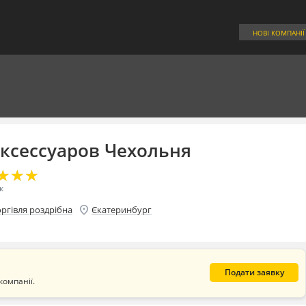
НОВІ КОМПАНІЇ
ксессуаров Чехольня
★
★
★
★
★
★
к
location_on
оргівля роздрібна
Єкатеринбург
Подати заявку
компанії.