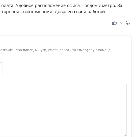
плата. Удобное расположение офиса – рядом с метро. За
 стороной этой компании. Доволен своей работой
thumb_up
thumb_down
0
озкажіть про плюси, мінуси, умови роботи та атмосферу в команді.