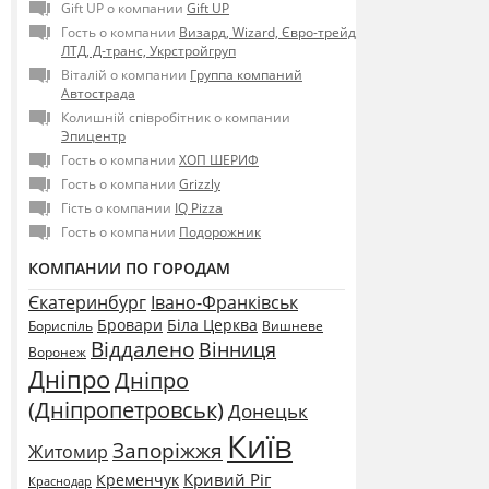
Gift UP о компании
Gift UP
Гость о компании
Визард, Wizard, Євро-трейд
ЛТД, Д-транс, Укрстройгруп
Віталій о компании
Группа компаний
Автострада
Колишній співробітник о компании
Эпицентр
Гость о компании
ХОП ШЕРИФ
Гость о компании
Grizzly
Гість о компании
IQ Pizza
Гость о компании
Подорожник
КОМПАНИИ ПО ГОРОДАМ
Єкатеринбург
Івано-Франківськ
Бровари
Біла Церква
Бориспіль
Вишневе
Віддалено
Вінниця
Воронеж
Дніпро
Дніпро
(Дніпропетровськ)
Донецьк
Київ
Запоріжжя
Житомир
Кривий Ріг
Кременчук
Краснодар