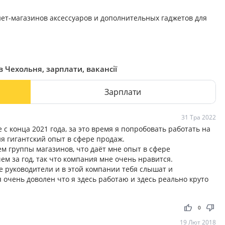
ет-магазинов аксессуаров и дополнительных гаджетов для
в Чехольня, зарплати, вакансії
Зарплати
31 Тра 2022
 с конца 2021 года, за это время я попробовать работать на
ия гигантский опыт в сфере продаж.
м группы магазинов, что даёт мне опыт в сфере
чем за год, так что компания мне очень нравится.
ые руководители и в этой компании тебя слышат и
я очень доволен что я здесь работаю и здесь реально круто
thumb_up
thumb_down
0
19 Лют 2018