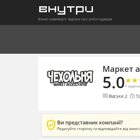
Бізнес навиворіт: відгуки про роботодавців
Маркет а
5.0
★
★
★
★
1
оцено
comment
enterprise
Відгуки:
2
Т
verified_user
Ви представник компанії?
Редагуйте сторінку та відповідайте від імені 