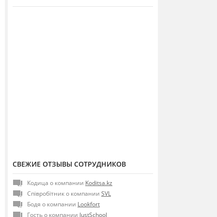
СВЕЖИЕ ОТЗЫВЫ СОТРУДНИКОВ
Кодица о компании
Koditsa.kz
Співробітник о компании
SVL
Бодя о компании
Lookfort
Гость о компании
JustSchool