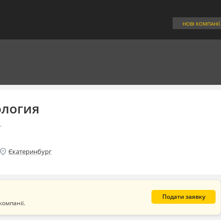
НОВІ КОМПАНІЇ
ология
★
★
ocation_on
Єкатеринбург
Подати заявку
компанії.