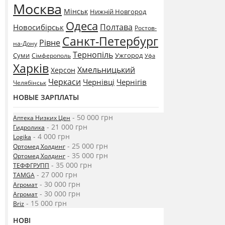
Москва
Мінськ
Нижній Новгород
Одеса
Полтава
Новосибірськ
Ростов-
Санкт-Петербург
Рівне
на-Дону
Тернопіль
Суми
Ужгород
Сімферополь
Уфа
Харків
Хмельницький
Херсон
Черкаси
Чернівці
Чернігів
Челябінськ
НОВЫЕ ЗАРПЛАТЫ
- 50 000 грн
Аптека Низких Цен
- 21 000 грн
Гидролика
- 4 000 грн
Logika
- 25 000 грн
Ортомед Холдинг
- 35 000 грн
Ортомед Холдинг
- 35 000 грн
ТЕФФГРУПП
- 27 000 грн
TAMGA
- 30 000 грн
Агромат
- 30 000 грн
Агромат
- 15 000 грн
Briz
НОВІ