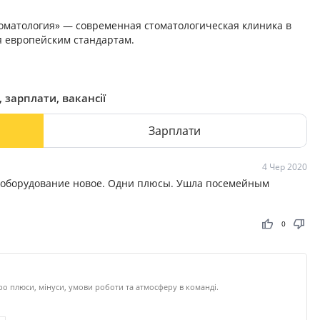
оматология» — современная стоматологическая клиника в
я европейским стандартам.
 зарплати, вакансії
Зарплати
4 Чер 2020
, оборудование новое. Одни плюсы. Ушла посемейным
thumb_up
thumb_down
0
о плюси, мінуси, умови роботи та атмосферу в команді.