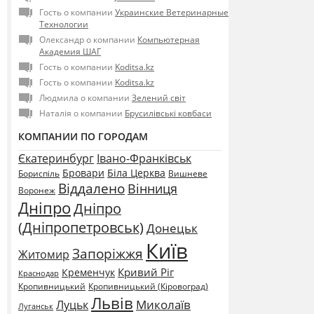
Гость о компании
Украинские Ветеринарные
Технологии
Олександр о компании
Компьютерная
Академия ШАГ
Гость о компании
Koditsa.kz
Гость о компании
Koditsa.kz
Людмила о компании
Зелений світ
Наталія о компании
Брусилівські ковбаси
КОМПАНИИ ПО ГОРОДАМ
Єкатеринбург
Івано-Франківськ
Бровари
Біла Церква
Бориспіль
Вишневе
Віддалено
Вінниця
Воронеж
Дніпро
Дніпро
(Дніпропетровськ)
Донецьк
Київ
Запоріжжя
Житомир
Кривий Ріг
Кременчук
Краснодар
Кропивницький
Кропивницький (Кіровоград)
Львів
Миколаїв
Луцьк
Луганськ