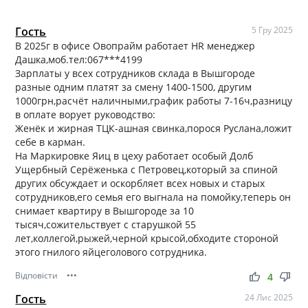
Гость
5 Гру 2025
В 2025г в офисе Овопрайм работает HR менеджер
Дашка,моб.тел:067***4199
Зарплаты у всех сотрудников склада в Вышгороде
разные одним платят за смену 1400-1500, другим
1000грн,расчёт наличными,график работы 7-16ч,разницу
в оплате ворует руководство:
Женёк и жирная ТЦК-ашная свинка,порося Руслана,ложит
себе в карман.
На Маркировке Яиц в цеху работает особый Долб
Ущербный Серёженька с Петровец,который за спиной
других обсуждает и оскорбляет всех новых и старых
сотрудников,его семья его выгнала на помойку,теперь он
снимает квартиру в Вышгороде за 10
тысяч,сожительствует с старушкой 55
лет,коллегой,рыжей,черной крысой,обходите стороной
этого гнилого яйцеголового сотрудника.
Відповісти
•••
thumb_up
thumb_down
4
Гость
24 Лис 2025