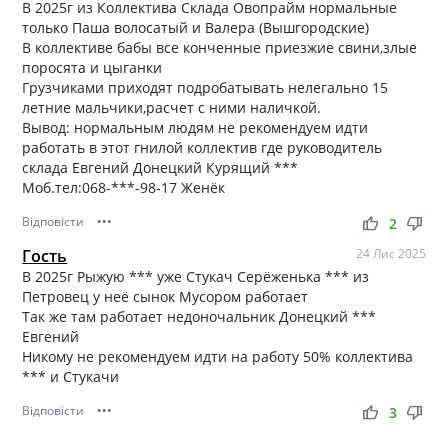
В 2025г из Коллектива Склада Овопрайм нормальные
только Паша волосатый и Валера (Вышгородские)
В коллективе бабы все конченные приезжие свини,злые
поросята и цыганки
Грузчиками приходят подробатывать нелегально 15
летние мальчики,расчет с ними наличкой.
Вывод: нормальным людям не рекомендуем идти
работать в этот гнилой коллектив где руководитель
склада Евгений Донецкий Курящий ***
Моб.тел:068-***-98-17 Женёк
Відповісти
•••
thumb_up
thumb_down
2
Гость
24 Лис 2025
В 2025г Рыжую *** уже Стукач Серёженька *** из
Петровец у неё сынок Мусором работает
Так же там работает недоночальник Донецкий ***
Евгений
Никому не рекомендуем идти на работу 50% коллектива
*** и Стукачи
Відповісти
•••
thumb_up
thumb_down
3