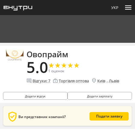
menu
УКР
Овопрайм
5.0
★
★
★
★
★
★
★
★
★
★
1
оценок
location_on
comment
enterprise
,
Відгуки:
7
Торгівля оптова
Київ
Львів
Додати відгук
Додати зарплату
verified_user
Подати заявку
Ви представник компанії?