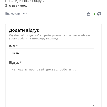
ненавидит всех вокруг.
Это взаимно.
Відповісти
•••
thumb_up
thumb_down
3
Додати відгук
Оцініть роботодавця Овопрайм: розкажіть про плюси, мінуси,
умови роботи та атмосферу в команді.
Ім'я *
Відгук *