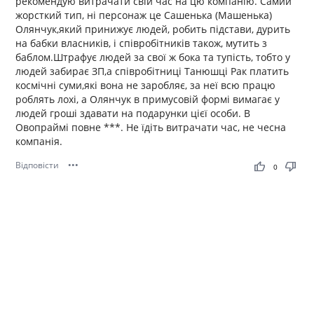
рекомендую витрачати свій час на цю компанію. Самий
жорсткий тип, ні персонаж це Сашенька (Машенька)
Олянчук,який принижує людей, робить підстави, дурить
на бабки власників, і співробітників також, мутить з
баблом.Штрафує людей за свої ж бока та тупість, тобто у
людей забирає ЗП,а співробітниці Танюшці Рак платить
космічні суми,які вона не заробляє, за неї всю працю
роблять лохі, а Олянчук в примусовій формі вимагає у
людей гроші здавати на подарунки цієї особи. В
Овопраймі повне ***. Не їдіть витрачати час, не чесна
компанія.
Відповісти
•••
thumb_up
thumb_down
0