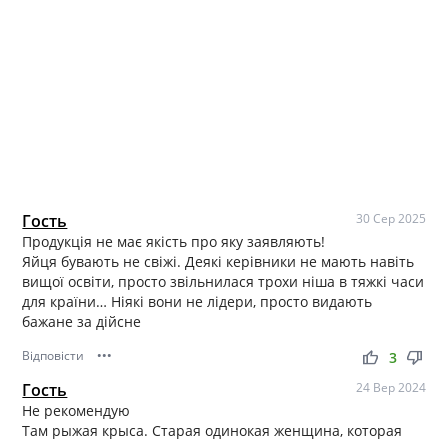
Гость
30 Сер 2025
Продукція не має якість про яку заявляють!
Яйця бувають не свіжі. Деякі керівники не мають навіть
вищої освіти, просто звільнилася трохи ніша в тяжкі часи
для країни… Ніякі вони не лідери, просто видають
бажане за дійсне
Відповісти
•••
thumb_up
thumb_down
3
Гость
24 Вер 2024
Не рекомендую
Там рыжая крыса. Старая одинокая женщина, которая