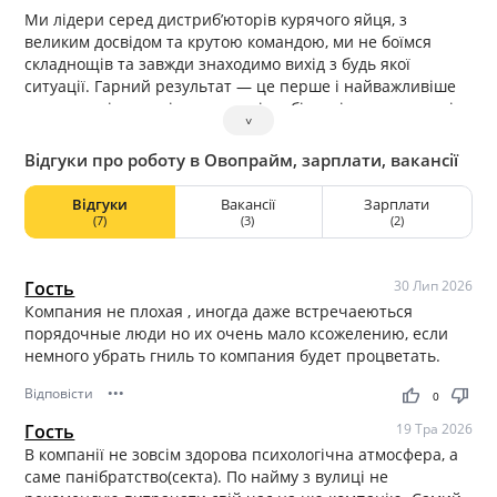
Ми лідери серед дистриб’юторів курячого яйця, з
великим досвідом та крутою командою, ми не боїмся
складнощів та завжди знаходимо вихід з будь якої
ситуації. Гарний результат — це перше і найважливіше
чого ми очікуємо від наших співробітників та кандидатів.
˅
Відгуки про роботу в Овопрайм, зарплати, вакансії
Відгуки
Вакансії
Зарплати
(7)
(3)
(2)
Гость
30 Лип 2026
Компания не плохая , иногда даже встречаеються
порядочные люди но их очень мало ксожелению, если
немного убрать гниль то компания будет процветать.
Відповісти
•••
thumb_up
thumb_down
0
Гость
19 Тра 2026
В компанії не зовсім здорова психологічна атмосфера, а
саме панібратство(секта). По найму з вулиці не