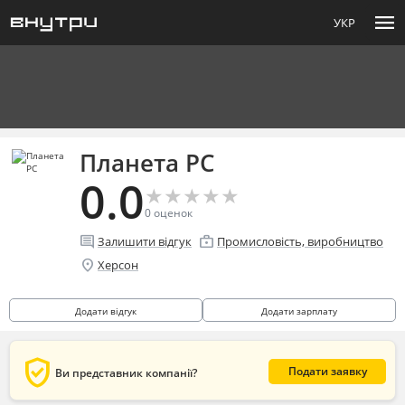
menu
УКР
Планета РС
0.0
★
★
★
★
★
★
★
★
★
★
0
оценок
comment
enterprise
Залишити відгук
Промисловість, виробництво
location_on
Херсон
Додати відгук
Додати зарплату
verified_user
Подати заявку
Ви представник компанії?