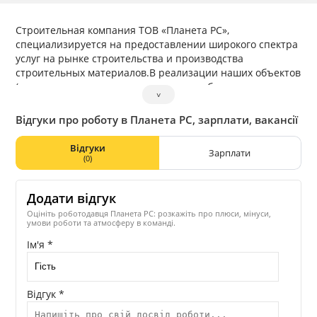
Строительная компания ТОВ «Планета РС»,
специализируется на предоставлении широкого спектра
услуг на рынке строительства и производства
строительных материалов.В реализации наших объектов
(промышленные полы, монолитные работы,
˅
бескаркасные сооружения, тротуарная плитка, ж/б
изделия), мы применяем современные и надежные
Відгуки про роботу в Планета РС, зарплати, вакансії
технологии строительства.
Відгуки
Зарплати
(0)
Додати відгук
Оцініть роботодавця Планета РС: розкажіть про плюси, мінуси,
умови роботи та атмосферу в команді.
Ім'я *
Відгук *