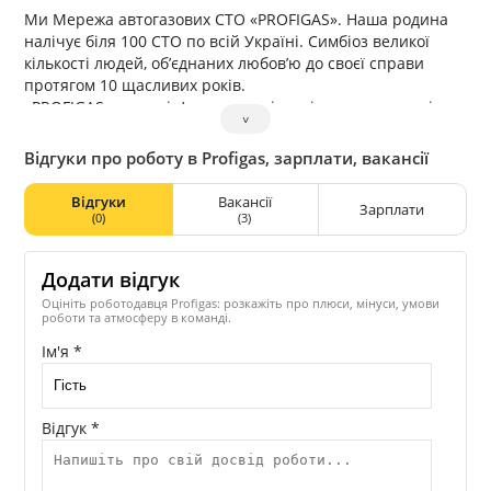
Ми Мережа автогазових СТО «PROFIGAS». Наша родина
налічує біля 100 СТО по всій Україні. Симбіоз великої
кількості людей, об’єднаних любов’ю до своєї справи
протягом 10 щасливих років.
«PROFIGAS» — це сім’я однодумців, орієнтована на якісну
˅
та своєчасну допомогу клієнту, в нашій сфері діяльності.
Ми не просто переобладнуємо автомобілі клієнтів, а
Відгуки про роботу в Profigas, зарплати, вакансії
надаємо супровід на весь час експлуатації
чотирьохколісного друга, після вживлення другого
Відгуки
Вакансії
Зарплати
серця.Вам не почулося, друге серце! Саме так ми бачимо
(0)
(3)
свою роботу, саме таке наше ставлення до своєї справи.
Додати відгук
Оцініть роботодавця Profigas: розкажіть про плюси, мінуси, умови
роботи та атмосферу в команді.
Ім'я *
Відгук *