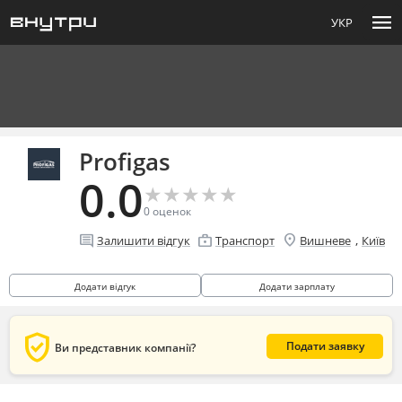
menu
УКР
Profigas
0.0
★
★
★
★
★
★
★
★
★
★
0
оценок
location_on
comment
enterprise
,
Залишити відгук
Транспорт
Вишневе
Київ
Додати відгук
Додати зарплату
verified_user
Подати заявку
Ви представник компанії?