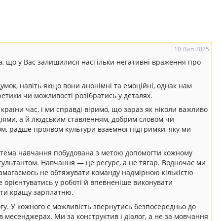
10 Лип 2025
а, що у Вас залишилися настільки негативні враження про
умок, навіть якщо вони анонімні та емоційні, однак нам
ретики чи можливості розібратись у деталях.
раїни час, і ми справді віримо, що зараз як ніколи важливо
іями, а й людським ставленням, добрим словом чи
ом, радше проявом культури взаємної підтримки, яку ми
стема навчання побудована з метою допомогти кожному
сультантом. Навчання — це ресурс, а не тягар. Водночас ми
амагаємось не обтяжувати команду надмірною кількістю
 орієнтуватись у роботі й впевненіше виконувати
ати кращу зарплатню.
огу. У кожного є можливість звернутись безпосередньо до
в месенджерах. Ми за конструктив і діалог, а не за мовчання