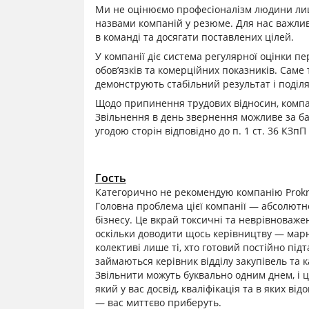
Ми не оцінюємо професіоналізм людини лиш
назвами компаній у резюме. Для нас важливі
в команді та досягати поставлених цілей.
У компанії діє система регулярної оцінки п
обов’язків та комерційних показників. Саме
демонструють стабільний результат і поділя
Щодо припинення трудових відносин, компан
Звільнення в день звернення можливе за ба
угодою сторін відповідно до п. 1 ст. 36 КЗпП
Гость
Категорично не рекомендую компанію Prokr
Головна проблема цієї компанії — абсолютн
бізнесу. Це вкрай токсичні та неврівноважен
оскільки доводити щось керівництву — мар
колективі лише ті, хто готовий постійно під
займаються керівник відділу закупівель та к
Звільнити можуть буквально одним днем, і 
який у вас досвід, кваліфікація та в яких в
— вас миттєво приберуть.