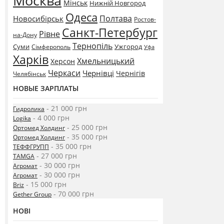
Москва
Мінськ
Нижній Новгород
Одеса
Полтава
Новосибірськ
Ростов-
Санкт-Петербург
Рівне
на-Дону
Тернопіль
Суми
Ужгород
Сімферополь
Уфа
Харків
Хмельницький
Херсон
Черкаси
Чернівці
Чернігів
Челябінськ
НОВЫЕ ЗАРПЛАТЫ
- 21 000 грн
Гидролика
- 4 000 грн
Logika
- 25 000 грн
Ортомед Холдинг
- 35 000 грн
Ортомед Холдинг
- 35 000 грн
ТЕФФГРУПП
- 27 000 грн
TAMGA
- 30 000 грн
Агромат
- 30 000 грн
Агромат
- 15 000 грн
Briz
- 70 000 грн
Gether Group
НОВІ