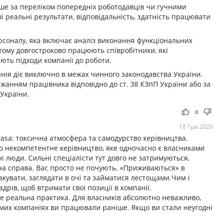
е за переліком попередніх роботодавців чи гучними
 реальні результати, відповідальність, здатність працювати
ерсоналу, яка включає аналіз виконання функціональних
 тому довгостроково працюють співробітники, які
ють підходи компанії до роботи.
ія діє виключно в межах чинного законодавства України.
жанням працівника відповідно до ст. 38 КЗпП України або за
 України.
thumb_up
thumb_down
0
18 Тра 2026
asa: токсична атмосфера та самодурство керівництва.
о некомпетентне керівництво, яке одночасно є власниками
і люди. Сильні спеціалісти тут довго не затримуються,
на справа. Вас просто не почують. «Приживаються» в
такувати, заглядати в очі та займатися лестощами.Чим і
адрів, щоб втримати свої позиції в компанії.
це реальна практика. Для власників абсолютно неважливо,
ідомих компаніях ви працювали раніше. Якщо ви стали неугодні