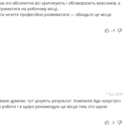
за очі абсолютно всі критикують і обговорюють власників, а
триматися на робочому місці.
 та хочете професійно розвиватися — обходьте це місце
thumb_up
thumb_down
-1
7 Тра 2026
своєю думкою, тут цінують результат. Компанія йде назустріч
и роботи і я щиро рекомендую це місце тим, хто шукає
thumb_up
thumb_down
2