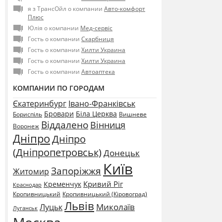
я з ТрансОйл о компании
Авто-комфорт
Плюс
Юлія о компании
Мед-сервіс
Гость о компании
Скарбниця
Гость о компании
Хилти Украина
Гость о компании
Хилти Украина
Гость о компании
Автоаптека
КОМПАНИИ ПО ГОРОДАМ
Єкатеринбург
Івано-Франківськ
Бровари
Біла Церква
Бориспіль
Вишневе
Віддалено
Вінниця
Воронеж
Дніпро
Дніпро
(Дніпропетровськ)
Донецьк
Київ
Запоріжжя
Житомир
Кривий Ріг
Кременчук
Краснодар
Кропивницький
Кропивницький (Кіровоград)
Львів
Миколаїв
Луцьк
Луганськ