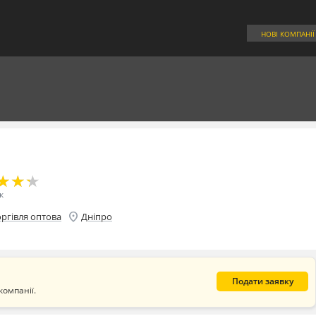
НОВІ КОМПАНІЇ
★
★
★
★
★
★
к
location_on
оргівля оптова
Дніпро
Подати заявку
компанії.