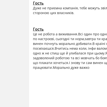
Гость
Дуже не приємна компанія, тебе можуть зв
стороною цих власників.
Гость
Це не робота а виживання.Всі один про одн
по настроєві, сьогодні ти норм,завтра ти к
винен почнуть морально добивати.В країні в
посміхаєшся.Вчитись нема коли, інфи валом.
одно ж не спиш ще й улибалася при цьому.Я б
задоволений роботою та всі мовчать бо боят
що плакати хочеться.І знову ти сам винен 
працювати.Морально дуже важко