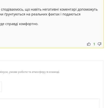
і сподіваємось, що навіть негативні коментарі допоможуть
и ґрунтуються на реальних фактах і подаються
уде справді комфортно.
thumb_up
thumb_down
1
мінуси, умови роботи та атмосферу в команді.