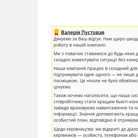
Валерія Пустовая
Дякуємо за Ваш відгук. Нам щиро шкод
роботу в нашій компанії.
Ми з повагою ставимося до будь-яких д
складно коментувати ситуації без конк
Наша компанія працює в складний для к
підтримувати одне одного — не лише д
посмішкою. Це ніколи не було обов’язк
цінуємо.
Також хочемо наголосити, що наша си
співробітнику стати кращим бьюті-кон
завжди враховуємо навантаження та н
інформації. Знання допомогають краще
особистий план, відповідно й отримув
Щодо керівництва: ми відкриті до діал
керівників — особисто, телефоном або 