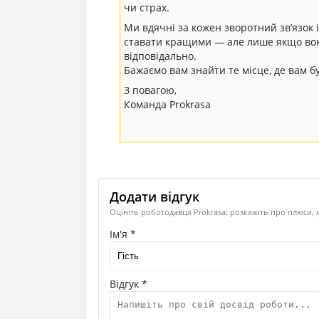
чи страх.
Ми вдячні за кожен зворотний зв’язок 
ставати кращими — але лише якщо вон
відповідально.
Бажаємо вам знайти те місце, де вам б
З повагою,
Команда Prokrasa
Додати відгук
Оцініть роботодавця Prokrasa: розкажіть про плюси, 
Ім'я *
Відгук *