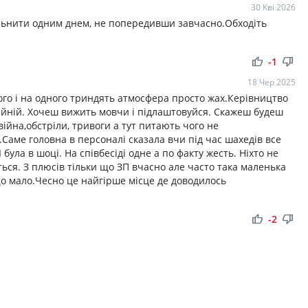
30 Кві 2026
ільнити одним днем, не попередивши завчасно.Обходіть
thumb_up
thumb_down
-1
18 Чер 2025
ого і на одного триндять атмосфера просто жах.Керівництво
райній. Хочеш вижить мовчи і підлаштовуйся. Скажеш будеш
ійна,обстріли, тривоги а тут питають чого не
Саме головна в персоналі сказала вчи під час шахедів все
ула в шоці. На співбесіді одне а по факту жесть. Ніхто не
ься. З плюсів тільки що ЗП вчасно але часто така маленька
що мало.Чесно це найгірше місце де доводилось
thumb_up
thumb_down
-2