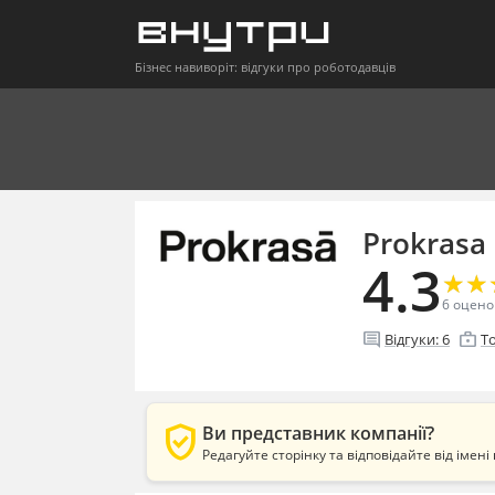
Бізнес навиворіт: відгуки про роботодавців
Prokrasa
4.3
★
★
★
★
6
оцено
comment
enterprise
Відгуки:
6
Т
verified_user
Ви представник компанії?
Редагуйте сторінку та відповідайте від імені 