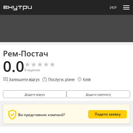
menu
УКР
Рем-Постач
0.0
★
★
★
★
★
★
★
★
★
★
0
оценок
comment
enterprise
location_on
Залишити відгук
Послуги, різне
Київ
Додати відгук
Додати зарплату
verified_user
Подати заявку
Ви представник компанії?