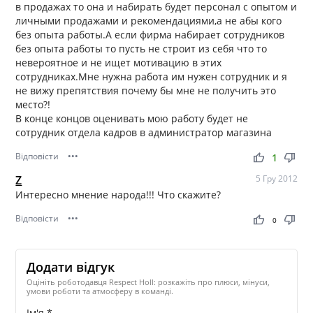
в продажах то она и набирать будет персонал с опытом и
личными продажами и рекомендациями,а не абы кого
без опыта работы.А если фирма набирает сотрудников
без опыта работы то пусть не строит из себя что то
невероятное и не ищет мотивацию в этих
сотрудниках.Мне нужна работа им нужен сотрудник и я
не вижу препятствия почему бы мне не получить это
место?!
В конце концов оценивать мою работу будет не
сотрудник отдела кадров в администратор магазина
Відповісти
•••
thumb_up
thumb_down
1
Z
5 Гру 2012
Интересно мнение народа!!! Что скажите?
Відповісти
•••
thumb_up
thumb_down
0
Додати відгук
Оцініть роботодавця Respect Holl: розкажіть про плюси, мінуси,
умови роботи та атмосферу в команді.
Ім'я *