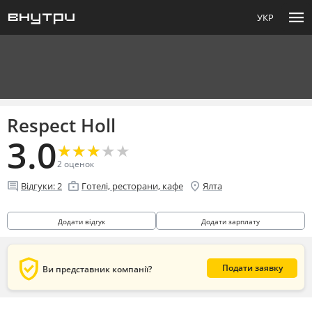
menu
УКР
Respect Holl
3.0
★
★
★
★
★
★
★
★
★
★
2
оценок
comment
enterprise
location_on
Відгуки:
2
Готелі, ресторани, кафе
Ялта
Додати відгук
Додати зарплату
verified_user
Подати заявку
Ви представник компанії?