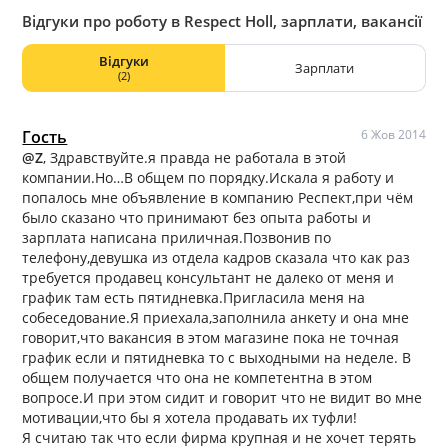
Відгуки про роботу в Respect Holl, зарплати, вакансії
Відгуки
Зарплати
(2)
Гость
6 Жов 2014
@Z
, Здравствуйте.я правда не работала в этой
компании.Но…В общем по порядку.Искала я работу и
попалось мне объявление в компанию Респект,при чём
было сказано что принимают без опыта работы и
зарплата написана приличная.Позвонив по
телефону,девушка из отдела кадров сказала что как раз
требуется продавец консультант не далеко от меня и
график там есть пятидневка.Пригласила меня на
собеседование.Я приехала,заполнила анкету и она мне
говорит,что вакансия в этом магазине пока не точная
график если и пятидневка то с выходными на неделе. В
общем получается что она не компетентна в этом
вопросе.И при этом сидит и говорит что не видит во мне
мотивации,что бы я хотела продавать их туфли!
Я считаю так что если фирма крупная и не хочет терять